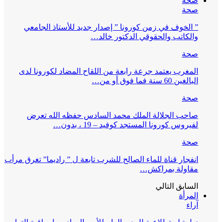
صحة
صحة
” الخوف في زمن كورونا ” إصدار جديد للأستاذ الجامعي
والكاتب والحقوقي الدكتور خالد…
صحة
المغرب يعتمد جرعة رابعة من اللقاح المضاد لكورونا لدى
البالغين 60 سنة فما فوق أو من…
صحة
صاحب الجلالة الملك محمد السادس حفظه الله تعرض
لفيروس كورونا المستجد كوفيد – 19 ، بدون…
صحة
انفجار قناة للماء الصالح للشرب تابعة ل ” راديما” تغرق مرأب
مقاولة بمراكش…
السابق
التالي
المرأة
آراء