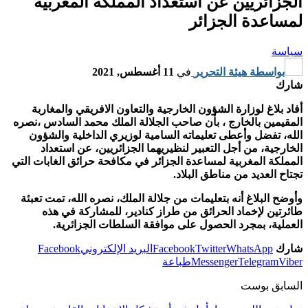
الجزائريين عن استعداد المملكة المغربية
لمساعدة الجزائر
سياسة
بواسطة
هيئة التحرير
في
11 أغسطس, 2021
شارك
أفاد بلاغ لوزارة الشؤون الخارجية والتعاون الافريقي والمغاربة
المقيمين بالخارج ، بأن صاحب الجلالة الملك محمد السادس ،نصره
الله، تفضل وأعطى تعليماته السامية لوزيري الداخلية والشؤون
الخارجية، من أجل التعبير لنظيريهما الجزائريين، عن استعداد
المملكة المغربية لمساعدة الجزائر في مكافحة حرائق الغابات التي
تجتاح العديد من مناطق البلاد.
وأوضح البلاغ أنه بتعليمات من جلالة الملك، نصره الله، تمت تعبئة
طائرتين لإخماد الحرائق من طراز كنادير، للمشاركة في هذه
العملية، بمجرد الحصول على موافقة السلطات الجزائرية.
شارك
WhatsApp
Twitter
Facebook
البريد الإلكتروني
Facebook
Viber
Telegram
Messenger
طباعة
السابق بوست