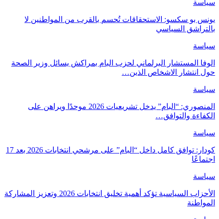
سياسة
يونس بو سكسو: الاستحقاقات تُحسم بالقرب من المواطنين لا
بالتراشق السياسي
سياسة
الوفا المستشار البرلماني لحزب البام بمراكش يسائل وزير الصحة
حول انتشار الاشخاص الذين…
سياسة
المنصوري: “البام” يدخل تشريعيات 2026 موحدًا ويراهن على
الكفاءة والتوافق…
سياسة
كودار: توافق كامل داخل “البام” على مرشحي انتخابات 2026 بعد 17
اجتماعًا
سياسة
الأحزاب السياسية تؤكد أهمية تخليق انتخابات 2026 وتعزيز المشاركة
المواطنة