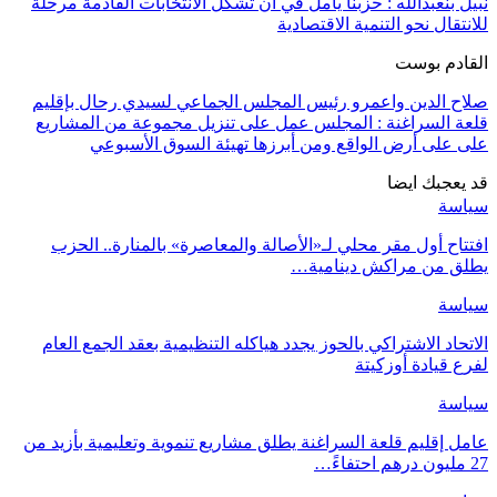
نبيل بنعبدالله : حزبنا يأمل في أن تشكل الانتخابات القادمة مرحلة
للانتقال نحو التنمية الاقتصادية
القادم بوست
صلاح الدين واعمرو رئيس المجلس الجماعي لسيدي رحال بإقليم
قلعة السراغنة : المجلس عمل على تنزيل مجموعة من المشاريع
على على أرض الواقع ومن أبرزها تهيئة السوق الأسبوعي
قد يعجبك ايضا
سياسة
افتتاح أول مقر محلي لـ«الأصالة والمعاصرة» بالمنارة.. الحزب
يطلق من مراكش دينامية…
سياسة
الاتحاد الاشتراكي بالحوز يجدد هياكله التنظيمية بعقد الجمع العام
لفرع قيادة أوزكيتة
سياسة
عامل إقليم قلعة السراغنة يطلق مشاريع تنموية وتعليمية بأزيد من
27 مليون درهم احتفاءً…