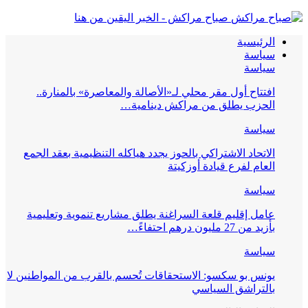
صباح مراكش - الخبر اليقين من هنا
الرئيسية
سياسة
سياسة
افتتاح أول مقر محلي لـ«الأصالة والمعاصرة» بالمنارة..
الحزب يطلق من مراكش دينامية…
سياسة
الاتحاد الاشتراكي بالحوز يجدد هياكله التنظيمية بعقد الجمع
العام لفرع قيادة أوزكيتة
سياسة
عامل إقليم قلعة السراغنة يطلق مشاريع تنموية وتعليمية
بأزيد من 27 مليون درهم احتفاءً…
سياسة
يونس بو سكسو: الاستحقاقات تُحسم بالقرب من المواطنين لا
بالتراشق السياسي