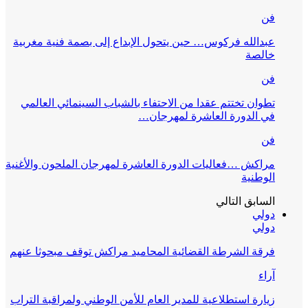
فن
عبدالله فركوس… حين يتحول الإبداع إلى بصمة فنية مغربية
خالصة
فن
تطوان تختتم عقدا من الاحتفاء بالشباب السينمائي العالمي
في الدورة العاشرة لمهرجان…
فن
مراكش …فعاليات الدورة العاشرة لمهرجان الملحون والأغنية
الوطنية
السابق
التالي
دولي
دولي
فرقة الشرطة القضائية المحاميد مراكش توقف مبحوثا عنهم
آراء
زيارة استطلاعية للمدير العام للأمن الوطني ولمراقبة التراب