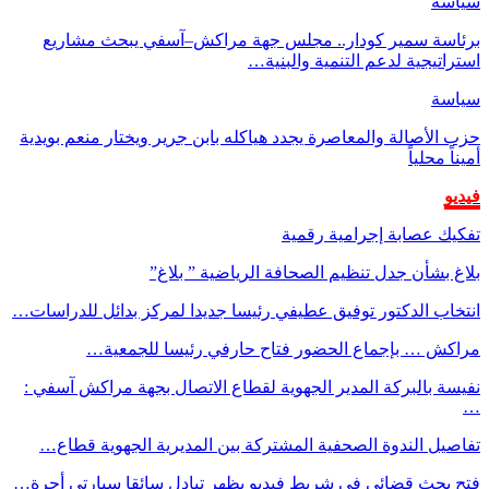
سياسة
برئاسة سمير كودار.. مجلس جهة مراكش–آسفي يبحث مشاريع
استراتيجية لدعم التنمية والبنية…
سياسة
حزب الأصالة والمعاصرة يجدد هياكله بابن جرير ويختار منعم بويدية
أميناً محلياً
فيديو
تفكيك عصابة إجرامية رقمية
بلاغ بشأن جدل تنظيم الصحافة الرياضية ” بلاغ”
انتخاب الدكتور توفيق عطيفي رئيسا جديدا لمركز بدائل للدراسات…
مراكش … بإجماع الحضور فتاح حارفي رئيسا للجمعية…
نفيسة بالبركة المدير الجهوية لقطاع الاتصال بجهة مراكش آسفي :
…
تفاصيل الندوة الصحفية المشتركة بين المديرية الجهوية قطاع…
فتح بحث قضائي في شريط فيديو يظهر تبادل سائقا سيارتي أجرة…