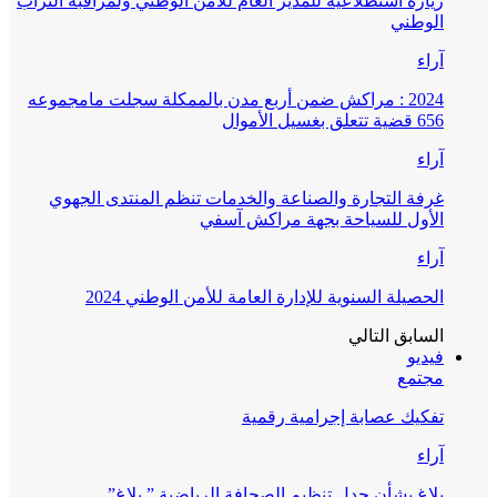
زيارة استطلاعية للمدير العام للأمن الوطني ولمراقبة التراب
الوطني
آراء
2024 : مراكش ضمن أربع مدن بالممكلة سجلت مامجموعه
656 قضية تتعلق بغسيل الأموال
آراء
غرفة التجارة والصناعة والخدمات تنظم المنتدى الجهوي
الأول للسياحة بجهة مراكش آسفي
آراء
الحصيلة السنوية للإدارة العامة للأمن الوطني 2024
السابق
التالي
فيديو
مجتمع
تفكيك عصابة إجرامية رقمية
آراء
بلاغ بشأن جدل تنظيم الصحافة الرياضية ” بلاغ”