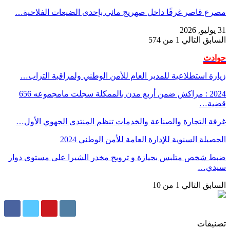
مصرع قاصر غرقًا داخل صهريج مائي بإحدى الضيعات الفلاحية…
31 يوليو, 2026
السابق
التالي
1 من 574
حوادث
زيارة استطلاعية للمدير العام للأمن الوطني ولمراقبة التراب…
2024 : مراكش ضمن أربع مدن بالممكلة سجلت مامجموعه 656
قضية…
غرفة التجارة والصناعة والخدمات تنظم المنتدى الجهوي الأول…
الحصيلة السنوية للإدارة العامة للأمن الوطني 2024
ضبط شخص متلبس بحيازة و ترويج مخدر الشيرا على مستوى دوار
سيدي…
السابق
التالي
1 من 10
تصنيفات