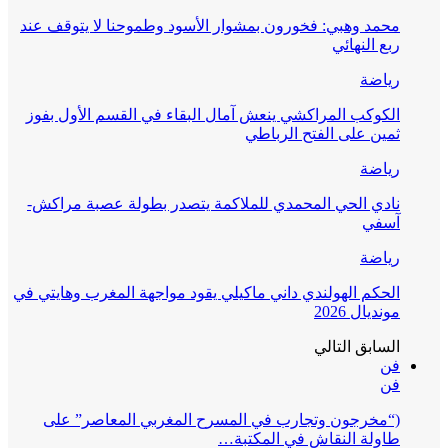
محمد وهبي: فخورون بمشوار الأسود وطموحنا لا يتوقف عند
ربع النهائي
رياضة
الكوكب المراكشي ينعش آمال البقاء في القسم الأول بفوز
ثمين على الفتح الرباطي
رياضة
نادي الحي المحمدي للملاكمة يتصدر بطولة عصبة مراكش-
آسفي
رياضة
الحكم الهولندي داني ماكيلي يقود مواجهة المغرب وهايتي في
مونديال 2026
السابق
التالي
فن
فن
(“مخرجون وتجارب في المسرح المغربي المعاصر” على
طاولة النقاش في المكتبة…