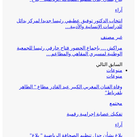
آراء
انتخاب الدكتور توفيق عطيفي رئيسا جديدا لمركز بدائل
للدراسات الإنسانية والأدبية…
غير مصنف
مراكش … بإجماع الحضور فتاح حارفي رئيسا للجمعية
الوطنية لمسيري المقاهي والمطاعم…
السابق
التالي
منوعات
منوعات
وفاة الفنان المغربي الكبير عبد القادر مطاع ” الطاهر
بلفرياط”
مجتمع
تفكيك عصابة إجرامية رقمية
آراء
بلاغ بشأن جدل تنظيم الصحافة الرياضية ” بلاغ”