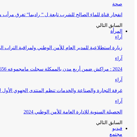
صحة
انفجار قناة للماء الصالح للشرب تابعة ل ” راديما” تغرق مرأ
السابق
التالي
المرأة
آراء
زيارة استطلاعية للمدير العام للأمن الوطني ولمراقبة التراب ا
آراء
2024 : مراكش ضمن أربع مدن بالممكلة سجلت مامجموعه 656 قضية تتعلق بغسيل الأموال
آراء
غرفة التجارة والصناعة والخدمات تنظم المنتدى الجهوي الأول
آراء
الحصيلة السنوية للإدارة العامة للأمن الوطني 2024
السابق
التالي
فيديو
مجتمع