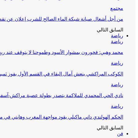
مجتمع
من أجل أشغال صيانة شبكة الماء الصالح للشرب إعلان عن نقص 
السابق
التالي
رياضة
رياضة
محمد وهبي: فخورون بمشوار الأسود وطموحنا لا يتوقف عند ربع 
رياضة
الكوكب المراكشي ينعش آمال البقاء في القسم الأول بفوز ثمين
رياضة
نادي الحي المحمدي للملاكمة يتصدر بطولة عصبة مراكش-آسف
رياضة
الحكم الهولندي داني ماكيلي يقود مواجهة المغرب وهايتي في مونديا
السابق
التالي
فن