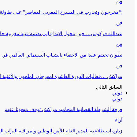
فن
(“مخرجون وتجارب في المسرح المغربي المعاصر” على طاولة 
فن
عبدالله فركوس… حين يتحول الإبداع إلى بصمة فنية مغربية خا
فن
تطوان تختتم عقدا من الاحتفاء بالشباب السينمائي العالمي في
فن
مراكش …فعاليات الدورة العاشرة لمهرجان الملحون والأغنية ا
السابق
التالي
دولي
دولي
فرقة الشرطة القضائية المحاميد مراكش توقف مبحوثا عنهم
آراء
زيارة استطلاعية للمدير العام للأمن الوطني ولمراقبة التراب ا