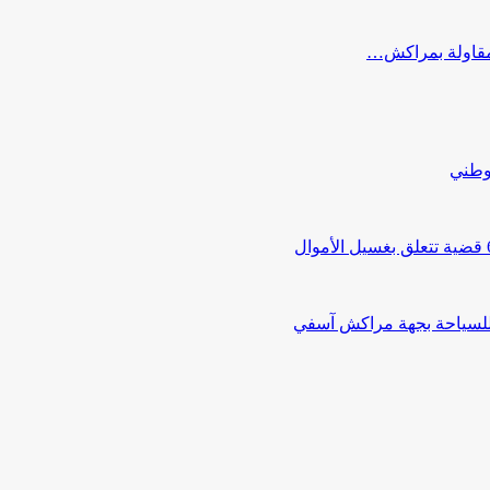
ب مقاولة بمراكش…
لوطني
 للسياحة بجهة مراكش آسفي