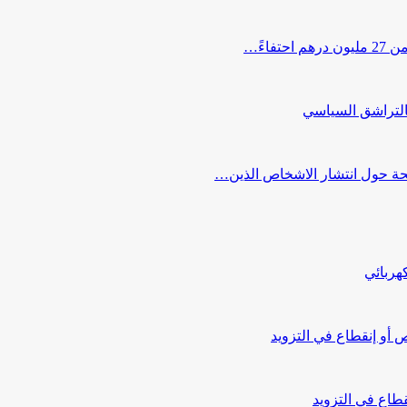
اءً…
التراشق السياسي
صحة حول انتشار الاشخاص الذين…
هربائي
أو إنقطاع في التزويد
طاع في التزويد