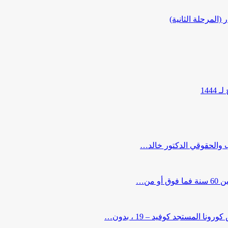
المرحلة الثانية)
144
ب والحقوقي الدكتور خالد…
من…
لمستجد كوفيد – 19 ، بدون…