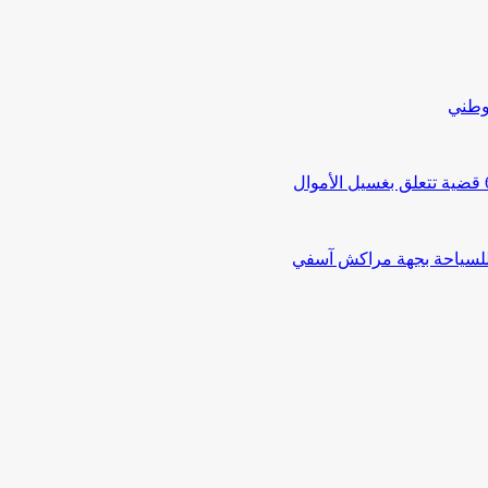
لوطني
 للسياحة بجهة مراكش آسفي