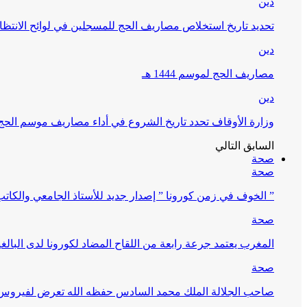
دين
تحديد تاريخ استخلاص مصاريف الحج للمسجلين في لوائح الانتظار (
دين
مصاريف الحج لموسم 1444 هـ
دين
وزارة الأوقاف تحدد تاريخ الشروع في أداء مصاريف موسم الحج لـ 4
السابق
التالي
صحة
صحة
” الخوف في زمن كورونا ” إصدار جديد للأستاذ الجامعي والكات
صحة
المغرب يعتمد جرعة رابعة من اللقاح المضاد لكورونا لدى البالغين 60 سنة فما فوق أو 
صحة
صاحب الجلالة الملك محمد السادس حفظه الله تعرض لفيروس كورونا ا