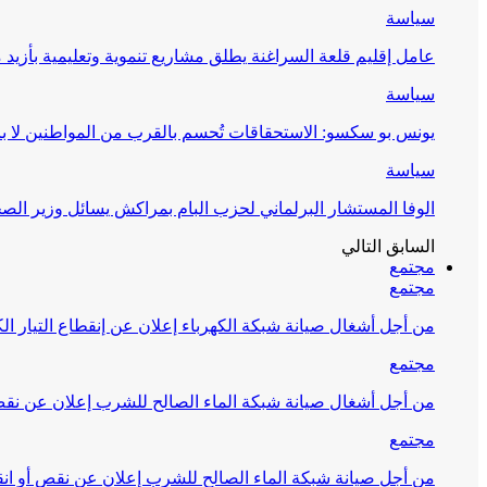
سياسة
عامل إقليم قلعة السراغنة يطلق مشاريع تنموية وتعليمية بأزيد من 27 مليون درهم احتف
سياسة
يونس بو سكسو: الاستحقاقات تُحسم بالقرب من المواطنين لا ب
سياسة
الوفا المستشار البرلماني لحزب البام بمراكش يسائل وزير ال
السابق
التالي
مجتمع
مجتمع
من أجل أشغال صيانة شبكة الكهرباء إعلان عن إنقطاع التيار الك
مجتمع
من أجل أشغال صيانة شبكة الماء الصالح للشرب إعلان عن نقص 
مجتمع
من أجل صيانة شبكة الماء الصالح للشرب إعلان عن نقص أو انق