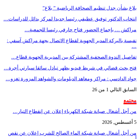
بلاغ بشأن جدل تنظيم الصحافة الرياضية ” بلاغ”
انتخاب الدكتور توفيق عطيفي رئيسا جديدا لمركز بدائل للدراسات…
مراكش … بإجماع الحضور فتاح حارفي رئيسا للجمعية…
نفيسة بالبركة المدير الجهوية لقطاع الاتصال بجهة مراكش آسفي :
…
تفاصيل الندوة الصحفية المشتركة بين المديرية الجهوية قطاع…
فتح بحث قضائي في شريط فيديو يظهر تبادل سائقا سيارتي أجرة…
جواد الدادسي : مراكز ومعاهد الدبلومات والشواهد المزورة تغزو…
السابق
التالي
1 من 26
مجتمع
من أجل أشغال صيانة شبكة الكهرباء إعلان عن إنقطاع التيار…
5 أغسطس, 2026
من أجل أشغال صيانة شبكة الماء الصالح للشرب إعلان عن نقص
أو…