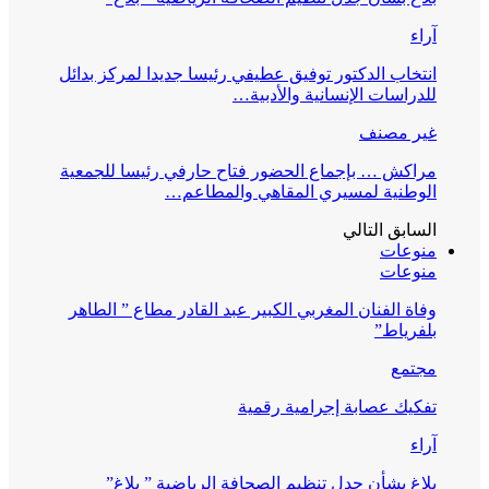
آراء
انتخاب الدكتور توفيق عطيفي رئيسا جديدا لمركز بدائل
للدراسات الإنسانية والأدبية…
غير مصنف
مراكش … بإجماع الحضور فتاح حارفي رئيسا للجمعية
الوطنية لمسيري المقاهي والمطاعم…
السابق
التالي
منوعات
منوعات
وفاة الفنان المغربي الكبير عبد القادر مطاع ” الطاهر
بلفرياط”
مجتمع
تفكيك عصابة إجرامية رقمية
آراء
بلاغ بشأن جدل تنظيم الصحافة الرياضية ” بلاغ”