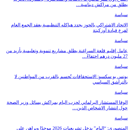
يطلق من مراكش دينامية…
سياسة
الاتحاد الاشتراكي بالحوز يجدد هياكله التنظيمية بعقد الجمع العام
لفرع قيادة أوزكيتة
سياسة
عامل إقليم قلعة السراغنة يطلق مشاريع تنموية وتعليمية بأزيد من
27 مليون درهم احتفاءً…
سياسة
يونس بو سكسو: الاستحقاقات تُحسم بالقرب من المواطنين لا
بالتراشق السياسي
سياسة
الوفا المستشار البرلماني لحزب البام بمراكش يسائل وزير الصحة
حول انتشار الاشخاص الذين…
سياسة
المنصوري: “البام” يدخل تشريعيات 2026 موحدًا ويراهن على