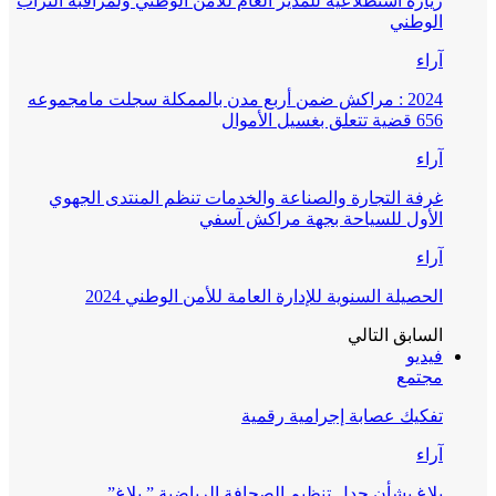
زيارة استطلاعية للمدير العام للأمن الوطني ولمراقبة التراب
الوطني
آراء
2024 : مراكش ضمن أربع مدن بالممكلة سجلت مامجموعه
656 قضية تتعلق بغسيل الأموال
آراء
غرفة التجارة والصناعة والخدمات تنظم المنتدى الجهوي
الأول للسياحة بجهة مراكش آسفي
آراء
الحصيلة السنوية للإدارة العامة للأمن الوطني 2024
السابق
التالي
فيديو
مجتمع
تفكيك عصابة إجرامية رقمية
آراء
بلاغ بشأن جدل تنظيم الصحافة الرياضية ” بلاغ”