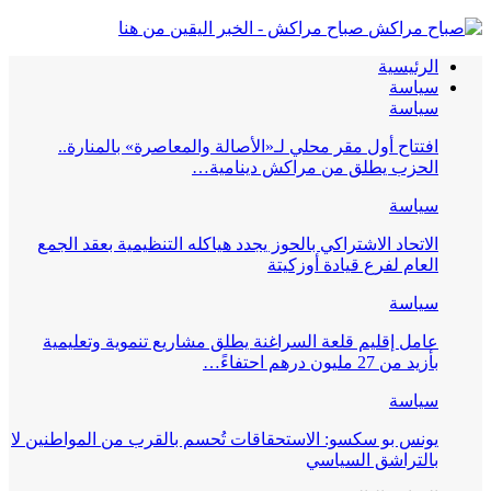
صباح مراكش - الخبر اليقين من هنا
الرئيسية
سياسة
سياسة
افتتاح أول مقر محلي لـ«الأصالة والمعاصرة» بالمنارة..
الحزب يطلق من مراكش دينامية…
سياسة
الاتحاد الاشتراكي بالحوز يجدد هياكله التنظيمية بعقد الجمع
العام لفرع قيادة أوزكيتة
سياسة
عامل إقليم قلعة السراغنة يطلق مشاريع تنموية وتعليمية
بأزيد من 27 مليون درهم احتفاءً…
سياسة
يونس بو سكسو: الاستحقاقات تُحسم بالقرب من المواطنين لا
بالتراشق السياسي