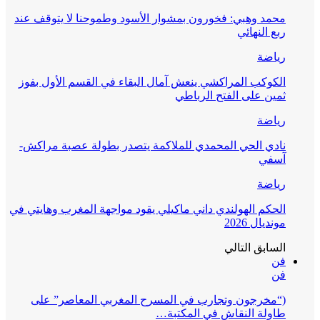
محمد وهبي: فخورون بمشوار الأسود وطموحنا لا يتوقف عند
ربع النهائي
رياضة
الكوكب المراكشي ينعش آمال البقاء في القسم الأول بفوز
ثمين على الفتح الرباطي
رياضة
نادي الحي المحمدي للملاكمة يتصدر بطولة عصبة مراكش-
آسفي
رياضة
الحكم الهولندي داني ماكيلي يقود مواجهة المغرب وهايتي في
مونديال 2026
السابق
التالي
فن
فن
(“مخرجون وتجارب في المسرح المغربي المعاصر” على
طاولة النقاش في المكتبة…