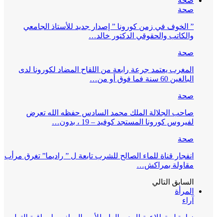
صحة
صحة
” الخوف في زمن كورونا ” إصدار جديد للأستاذ الجامعي
والكاتب والحقوقي الدكتور خالد…
صحة
المغرب يعتمد جرعة رابعة من اللقاح المضاد لكورونا لدى
البالغين 60 سنة فما فوق أو من…
صحة
صاحب الجلالة الملك محمد السادس حفظه الله تعرض
لفيروس كورونا المستجد كوفيد – 19 ، بدون…
صحة
انفجار قناة للماء الصالح للشرب تابعة ل ” راديما” تغرق مرأب
مقاولة بمراكش…
السابق
التالي
المرأة
آراء