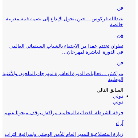
فن
عبدالله فركوس… حين يتحول الإبداع إلى بصمة فنية مغربية
خالصة
فن
تطوان تختتم عقدا من الاحتفاء بالشباب السينمائي العالمي
في الدورة العاشرة لمهرجان…
فن
مراكش …فعاليات الدورة العاشرة لمهرجان الملحون والأغنية
الوطنية
السابق
التالي
دولي
دولي
فرقة الشرطة القضائية المحاميد مراكش توقف مبحوثا عنهم
آراء
زيارة استطلاعية للمدير العام للأمن الوطني ولمراقبة التراب