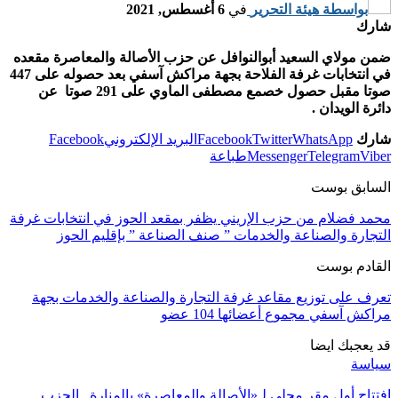
بواسطة
هيئة التحرير
في
6 أغسطس, 2021
شارك
ضمن مولاي السعيد أبوالنوافل عن حزب الأصالة والمعاصرة مقعده
في انتخابات غرفة الفلاحة بجهة مراكش آسفي بعد حصوله على 447
صوتا مقبل حصول خصمع مصطفى الماوي على 291 صوتا عن
دائرة الويدان .
شارك
WhatsApp
Twitter
Facebook
البريد الإلكتروني
Facebook
Viber
Telegram
Messenger
طباعة
السابق بوست
محمد فضلام من حزب الإريني يظفر بمقعد الحوز في انتخابات غرفة
التجارة والصناعة والخدمات ” صنف الصناعة ” بإقليم الحوز
القادم بوست
تعرف على توزيع مقاعد غرفة التجارة والصناعة والخدمات بجهة
مراكش آسفي مجموع أعضائها 104 عضو
قد يعجبك ايضا
سياسة
افتتاح أول مقر محلي لـ«الأصالة والمعاصرة» بالمنارة.. الحزب