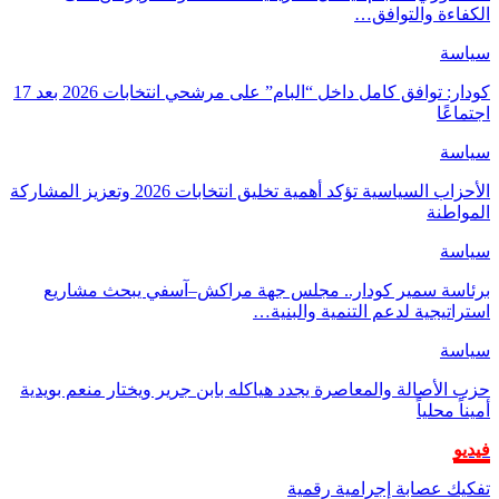
الكفاءة والتوافق…
سياسة
كودار: توافق كامل داخل “البام” على مرشحي انتخابات 2026 بعد 17
اجتماعًا
سياسة
الأحزاب السياسية تؤكد أهمية تخليق انتخابات 2026 وتعزيز المشاركة
المواطنة
سياسة
برئاسة سمير كودار.. مجلس جهة مراكش–آسفي يبحث مشاريع
استراتيجية لدعم التنمية والبنية…
سياسة
حزب الأصالة والمعاصرة يجدد هياكله بابن جرير ويختار منعم بويدية
أميناً محلياً
فيديو
تفكيك عصابة إجرامية رقمية