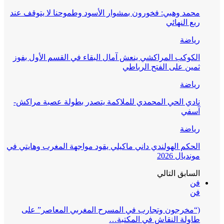
محمد وهبي: فخورون بمشوار الأسود وطموحنا لا يتوقف عند
ربع النهائي
رياضة
الكوكب المراكشي ينعش آمال البقاء في القسم الأول بفوز
ثمين على الفتح الرباطي
رياضة
نادي الحي المحمدي للملاكمة يتصدر بطولة عصبة مراكش-
آسفي
رياضة
الحكم الهولندي داني ماكيلي يقود مواجهة المغرب وهايتي في
مونديال 2026
السابق
التالي
فن
فن
(“مخرجون وتجارب في المسرح المغربي المعاصر” على
طاولة النقاش في المكتبة…