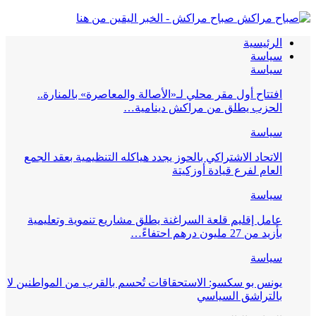
صباح مراكش - الخبر اليقين من هنا
الرئيسية
سياسة
سياسة
افتتاح أول مقر محلي لـ«الأصالة والمعاصرة» بالمنارة..
الحزب يطلق من مراكش دينامية…
سياسة
الاتحاد الاشتراكي بالحوز يجدد هياكله التنظيمية بعقد الجمع
العام لفرع قيادة أوزكيتة
سياسة
عامل إقليم قلعة السراغنة يطلق مشاريع تنموية وتعليمية
بأزيد من 27 مليون درهم احتفاءً…
سياسة
يونس بو سكسو: الاستحقاقات تُحسم بالقرب من المواطنين لا
بالتراشق السياسي