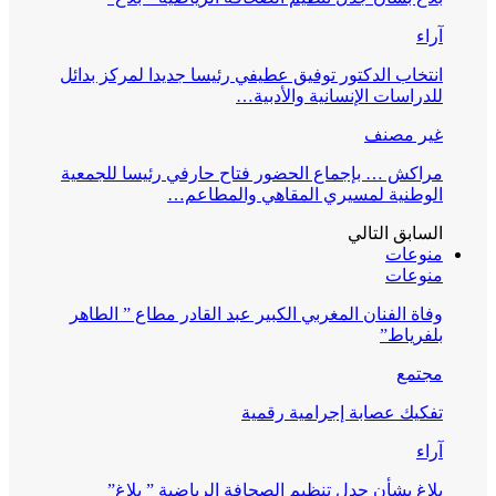
آراء
انتخاب الدكتور توفيق عطيفي رئيسا جديدا لمركز بدائل
للدراسات الإنسانية والأدبية…
غير مصنف
مراكش … بإجماع الحضور فتاح حارفي رئيسا للجمعية
الوطنية لمسيري المقاهي والمطاعم…
السابق
التالي
منوعات
منوعات
وفاة الفنان المغربي الكبير عبد القادر مطاع ” الطاهر
بلفرياط”
مجتمع
تفكيك عصابة إجرامية رقمية
آراء
بلاغ بشأن جدل تنظيم الصحافة الرياضية ” بلاغ”