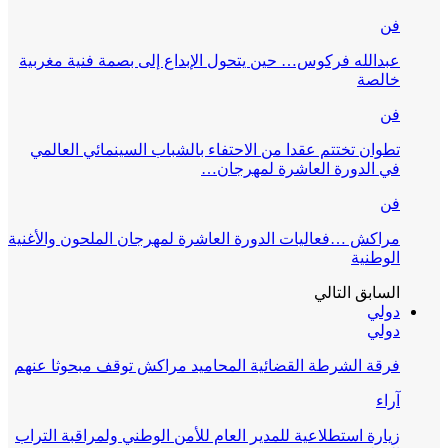
فن
عبدالله فركوس… حين يتحول الإبداع إلى بصمة فنية مغربية
خالصة
فن
تطوان تختتم عقدا من الاحتفاء بالشباب السينمائي العالمي
في الدورة العاشرة لمهرجان…
فن
مراكش …فعاليات الدورة العاشرة لمهرجان الملحون والأغنية
الوطنية
السابق
التالي
دولي
دولي
فرقة الشرطة القضائية المحاميد مراكش توقف مبحوثا عنهم
آراء
زيارة استطلاعية للمدير العام للأمن الوطني ولمراقبة التراب