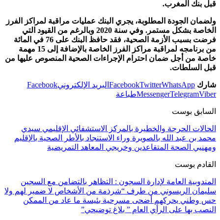
قبل بنك المغرب.
ولضمان الجودة المطلوبة، يجري البنك عمليات مراقبة لمراكز الفرز
الخاصة بشكل مستمر. وفي سنة 2020 وبالرغم من القيود التي
فرضت بسبب الأزمة الصحية، فقد حافظ البنك على 76 في المائة
من برنامجه لمراقبة مراكز الفرز الخاصة بالإضافة إلى 15 مهمة
خاصة من أجل ضمان احترام الإجراءات الصحية المنصوص عليها من
قبل السلطات.
شارك
WhatsApp
Twitter
Facebook
البريد الإلكتروني
Facebook
Viber
Telegram
Messenger
طباعة
السابق بوست
الحالات الحرجة والخطيرة بالمركز الاستشفائي الإقليمي سيدي
محمد بن عبد الله بالصويرة وراء الاستنجاد بالأطر الصحية بالإقليم
ومهنيي الصحة المتقاعدين وخريجي المعاهد التمريضية
القادم بوست
المندوبية العامة لإدارة السجون : التظاهر بالتضامن مع السجين
سليمان الريسوني من طرف “شرذمة من الأشخاص لا ضمير لهم ولا
حس وطني يحركهم أضحى مسرحية بئيسة ما عاد من الممكن
النصب بها على الرأي العام ” بلاغ توضيحي”