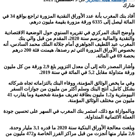
شارك
أفاد بنك المغرب بأنة
عدد الأوراق النقدية المزورة تراجع بواقع 34 في
المائة
ليصل إلى 6335 ورقة مزورة بقيمة مليون درهم.
وأوضح البنك المركزي في تقريره السنوي حول الوضعية الاقتصادية
والنقدية والمالية برسم سنة 2020، المقدم من قبل والي بنك
المغرب عبد اللطيف الجواهري أمام جلالة الملك محمد السادس، أنه
بخصوص الأوراق المزورة التي تم رصدها، هيمنت فئة 200 درهم
بحصة 69 في المائة.
وأشار المصدر ذاته إلى أن معدل التزوير بلغ 2,9 ورقة من كل مليون
ورقة متداولة مقابل 5,2 في المائة في سنة 2019.
وفي ما يخص الوثائق المؤمنة، ووفاء البنك بالتزاماته تجاه شركائه
بشكل كامل، أنتج البنك وسلم أكثر من مليون من جوازات السفر
البيومترية و1,2 مليون بطاقة تعريف مؤمنة شخصية وما يقارب 41
مليون من مختلف الوثائق المؤمنة.
وبالموازاة مع ذلك، استمر بنك المغرب في السهر على تحسين جودة
العملة الائتمانية المتداولة.
وبلغت معالجة الأوراق البنكية سنة 2020 ما قدره 3,1 مليار وحدة،
2,6 مليار منها أنجزت من قبل مراكز الفرز الخاصة و472 مليون من