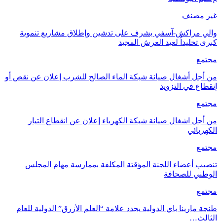
غير مصنف
والي مراكش-آسفي يشرف على تدشين وإطلاق مشاريع تنموية
كبرى تخليداً لعيد العرش المجيد
مجتمع
من أجل أشغال صيانة شبكة الماء الصالح للشرب إعلان عن نقص أو
إنقطاع في التزويد
مجتمع
من أجل اشغال صيانة شبكة الكهرباء إعلان عن انقطاع التيار
الكهربائي
مجتمع
تنصيب أعضاء اللجنة المؤقتة المكلفة بممارسة مهام المجلس
الوطني للصحافة
مجتمع
طنجة مارينا باي الدولية يجدد علامة “العلم الأزرق” الدولية للعام
الثالث…