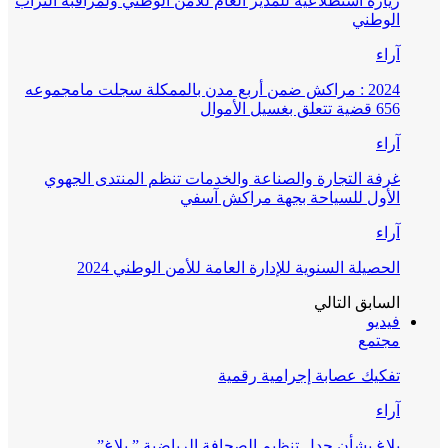
زيارة استطلاعية للمدير العام للأمن الوطني ولمراقبة التراب
الوطني
آراء
2024 : مراكش ضمن أربع مدن بالممكلة سجلت مامجموعه
656 قضية تتعلق بغسيل الأموال
آراء
غرفة التجارة والصناعة والخدمات تنظم المنتدى الجهوي
الأول للسياحة بجهة مراكش آسفي
آراء
الحصيلة السنوية للإدارة العامة للأمن الوطني 2024
السابق
التالي
فيديو
مجتمع
تفكيك عصابة إجرامية رقمية
آراء
بلاغ بشأن جدل تنظيم الصحافة الرياضية ” بلاغ”