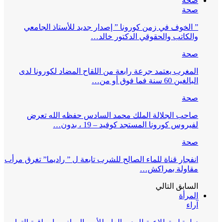
صحة
صحة
” الخوف في زمن كورونا ” إصدار جديد للأستاذ الجامعي
والكاتب والحقوقي الدكتور خالد…
صحة
المغرب يعتمد جرعة رابعة من اللقاح المضاد لكورونا لدى
البالغين 60 سنة فما فوق أو من…
صحة
صاحب الجلالة الملك محمد السادس حفظه الله تعرض
لفيروس كورونا المستجد كوفيد – 19 ، بدون…
صحة
انفجار قناة للماء الصالح للشرب تابعة ل ” راديما” تغرق مرأب
مقاولة بمراكش…
السابق
التالي
المرأة
آراء