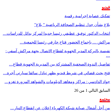
فيديو
تفكيك عصابة إجرامية رقمية
بلاغ بشأن جدل تنظيم الصحافة الرياضية ” بلاغ”
انتخاب الدكتور توفيق عطيفي رئيسا جديدا لمركز بدائل للدراسات…
مراكش … بإجماع الحضور فتاح حارفي رئيسا للجمعية…
نفيسة بالبركة المدير الجهوية لقطاع الاتصال بجهة مراكش آسفي :
…
تفاصيل الندوة الصحفية المشتركة بين المديرية الجهوية قطاع…
فتح بحث قضائي في شريط فيديو يظهر تبادل سائقا سيارتي أجرة…
جواد الدادسي : مراكز ومعاهد الدبلومات والشواهد المزورة تغزو…
السابق
التالي
1 من 26
مجتمع
من أجل أشغال صيانة شبكة الكهرباء إعلان عن إنقطاع التيار…