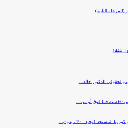
المرحلة الثانية)
144
ب والحقوقي الدكتور خالد…
من…
لمستجد كوفيد – 19 ، بدون…