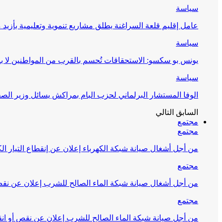
سياسة
عامل إقليم قلعة السراغنة يطلق مشاريع تنموية وتعليمية بأزيد من 27 مليون درهم احتف
سياسة
يونس بو سكسو: الاستحقاقات تُحسم بالقرب من المواطنين لا ب
سياسة
الوفا المستشار البرلماني لحزب البام بمراكش يسائل وزير ال
السابق
التالي
مجتمع
مجتمع
من أجل أشغال صيانة شبكة الكهرباء إعلان عن إنقطاع التيار الك
مجتمع
من أجل أشغال صيانة شبكة الماء الصالح للشرب إعلان عن نقص 
مجتمع
من أجل صيانة شبكة الماء الصالح للشرب إعلان عن نقص أو انق