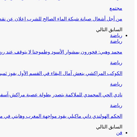
مجتمع
من أجل أشغال صيانة شبكة الماء الصالح للشرب إعلان عن نقص 
السابق
التالي
رياضة
رياضة
محمد وهبي: فخورون بمشوار الأسود وطموحنا لا يتوقف عند ربع 
رياضة
الكوكب المراكشي ينعش آمال البقاء في القسم الأول بفوز ثمين
رياضة
نادي الحي المحمدي للملاكمة يتصدر بطولة عصبة مراكش-آسف
رياضة
الحكم الهولندي داني ماكيلي يقود مواجهة المغرب وهايتي في مونديا
السابق
التالي
فن