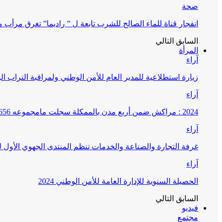
صحة
انفجار قناة للماء الصالح للشرب تابعة ل ” راديما” تغرق مرأ
السابق
التالي
المرأة
آراء
زيارة استطلاعية للمدير العام للأمن الوطني ولمراقبة التراب ا
آراء
2024 : مراكش ضمن أربع مدن بالممكلة سجلت مامجموعه 656 قضية تتعلق بغسيل الأموال
آراء
غرفة التجارة والصناعة والخدمات تنظم المنتدى الجهوي الأول
آراء
الحصيلة السنوية للإدارة العامة للأمن الوطني 2024
السابق
التالي
فيديو
مجتمع