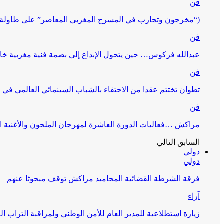
فن
(“مخرجون وتجارب في المسرح المغربي المعاصر” على طاولة 
فن
عبدالله فركوس… حين يتحول الإبداع إلى بصمة فنية مغربية خا
فن
تطوان تختتم عقدا من الاحتفاء بالشباب السينمائي العالمي في
فن
مراكش …فعاليات الدورة العاشرة لمهرجان الملحون والأغنية ا
السابق
التالي
دولي
دولي
فرقة الشرطة القضائية المحاميد مراكش توقف مبحوثا عنهم
آراء
زيارة استطلاعية للمدير العام للأمن الوطني ولمراقبة التراب ا