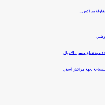
ب مقاولة بمراكش…
لوطني
 للسياحة بجهة مراكش آسفي