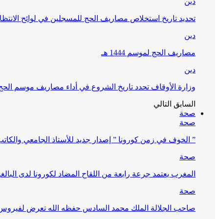
دين
تحديد تاريخ استخلاص مصاريف الحج للمسجلين في لوائح الانتظار (
دين
مصاريف الحج لموسم 1444 هـ
دين
وزارة الأوقاف تحدد تاريخ الشروع في أداء مصاريف موسم الحج لـ 4
السابق
التالي
صحة
صحة
” الخوف في زمن كورونا ” إصدار جديد للأستاذ الجامعي والكات
صحة
المغرب يعتمد جرعة رابعة من اللقاح المضاد لكورونا لدى البالغين 60 سنة فما فوق أو 
صحة
صاحب الجلالة الملك محمد السادس حفظه الله تعرض لفيروس كورونا ا