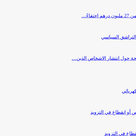
اءً…
التراشق السياسي
صحة حول انتشار الاشخاص الذين…
هربائي
أو إنقطاع في التزويد
طاع في التزويد