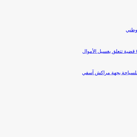
لوطني
 للسياحة بجهة مراكش آسفي