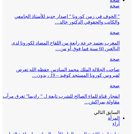
صحة
صحة
” الخوف في زمن كورونا ” إصدار جديد للأستاذ الجامعي
والكاتب والحقوقي الدكتور خالد…
صحة
المغرب يعتمد جرعة رابعة من اللقاح المضاد لكورونا لدى
البالغين 60 سنة فما فوق أو من…
صحة
صاحب الجلالة الملك محمد السادس حفظه الله تعرض
لفيروس كورونا المستجد كوفيد – 19 ، بدون…
صحة
انفجار قناة للماء الصالح للشرب تابعة ل ” راديما” تغرق مرأب
مقاولة بمراكش…
السابق
التالي
المرأة
آراء