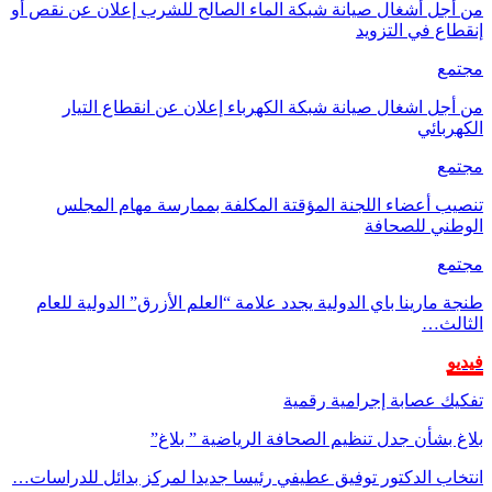
من أجل أشغال صيانة شبكة الماء الصالح للشرب إعلان عن نقص أو
إنقطاع في التزويد
مجتمع
من أجل اشغال صيانة شبكة الكهرباء إعلان عن انقطاع التيار
الكهربائي
مجتمع
تنصيب أعضاء اللجنة المؤقتة المكلفة بممارسة مهام المجلس
الوطني للصحافة
مجتمع
طنجة مارينا باي الدولية يجدد علامة “العلم الأزرق” الدولية للعام
الثالث…
فيديو
تفكيك عصابة إجرامية رقمية
بلاغ بشأن جدل تنظيم الصحافة الرياضية ” بلاغ”
انتخاب الدكتور توفيق عطيفي رئيسا جديدا لمركز بدائل للدراسات…