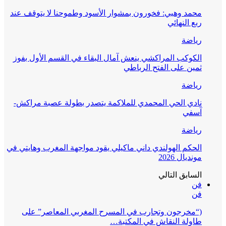
محمد وهبي: فخورون بمشوار الأسود وطموحنا لا يتوقف عند
ربع النهائي
رياضة
الكوكب المراكشي ينعش آمال البقاء في القسم الأول بفوز
ثمين على الفتح الرباطي
رياضة
نادي الحي المحمدي للملاكمة يتصدر بطولة عصبة مراكش-
آسفي
رياضة
الحكم الهولندي داني ماكيلي يقود مواجهة المغرب وهايتي في
مونديال 2026
السابق
التالي
فن
فن
(“مخرجون وتجارب في المسرح المغربي المعاصر” على
طاولة النقاش في المكتبة…