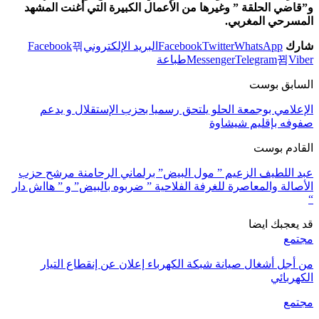
و”قاضي الحلقة ” وغيرها من الأعمال الكبيرة التي أغنت المشهد
المسرحي المغربي.
شارك
WhatsApp
Twitter
Facebook
البريد الإلكتروني
Facebook
Viber
Telegram
Messenger
طباعة
السابق بوست
الإعلامي بوجمعة الحلو يلتحق رسميا بحزب الإستقلال و يدعم
صفوفه بإقليم شيشاوة
القادم بوست
عبد اللطيف الزعيم ” مول البيض” برلماني الرحامنة مرشح حزب
الأصالة والمعاصرة للغرفة الفلاحية ” ضربوه بالبيض” و ” هااش دار
“
قد يعجبك ايضا
مجتمع
من أجل أشغال صيانة شبكة الكهرباء إعلان عن إنقطاع التيار
الكهربائي
مجتمع