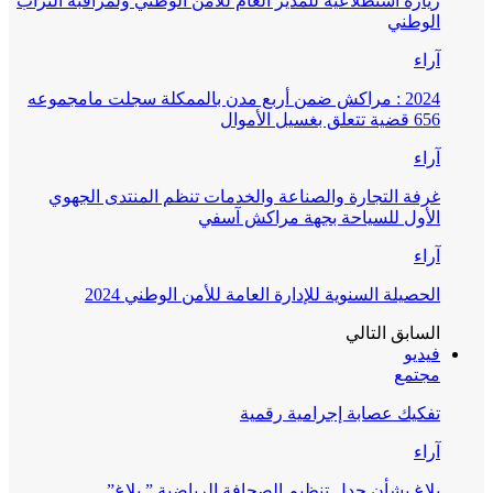
زيارة استطلاعية للمدير العام للأمن الوطني ولمراقبة التراب
الوطني
آراء
2024 : مراكش ضمن أربع مدن بالممكلة سجلت مامجموعه
656 قضية تتعلق بغسيل الأموال
آراء
غرفة التجارة والصناعة والخدمات تنظم المنتدى الجهوي
الأول للسياحة بجهة مراكش آسفي
آراء
الحصيلة السنوية للإدارة العامة للأمن الوطني 2024
السابق
التالي
فيديو
مجتمع
تفكيك عصابة إجرامية رقمية
آراء
بلاغ بشأن جدل تنظيم الصحافة الرياضية ” بلاغ”