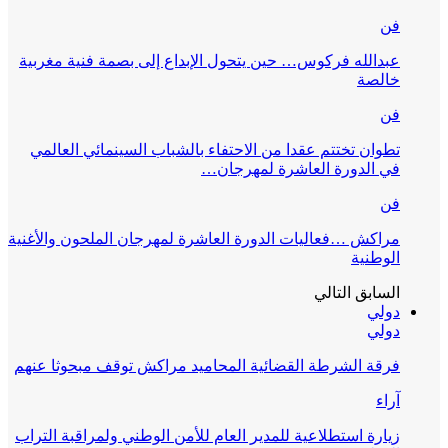
فن
عبدالله فركوس… حين يتحول الإبداع إلى بصمة فنية مغربية
خالصة
فن
تطوان تختتم عقدا من الاحتفاء بالشباب السينمائي العالمي
في الدورة العاشرة لمهرجان…
فن
مراكش …فعاليات الدورة العاشرة لمهرجان الملحون والأغنية
الوطنية
السابق
التالي
دولي
دولي
فرقة الشرطة القضائية المحاميد مراكش توقف مبحوثا عنهم
آراء
زيارة استطلاعية للمدير العام للأمن الوطني ولمراقبة التراب