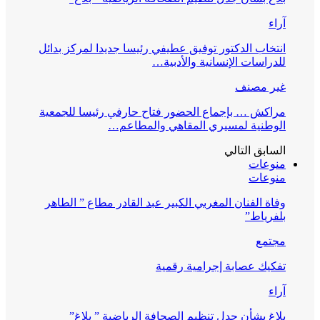
آراء
انتخاب الدكتور توفيق عطيفي رئيسا جديدا لمركز بدائل
للدراسات الإنسانية والأدبية…
غير مصنف
مراكش … بإجماع الحضور فتاح حارفي رئيسا للجمعية
الوطنية لمسيري المقاهي والمطاعم…
السابق
التالي
منوعات
منوعات
وفاة الفنان المغربي الكبير عبد القادر مطاع ” الطاهر
بلفرياط”
مجتمع
تفكيك عصابة إجرامية رقمية
آراء
بلاغ بشأن جدل تنظيم الصحافة الرياضية ” بلاغ”