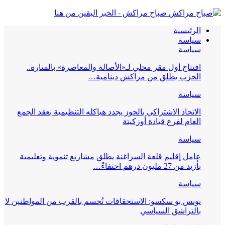
صباح مراكش - الخبر اليقين من هنا
الرئيسية
سياسة
سياسة
افتتاح أول مقر محلي لـ«الأصالة والمعاصرة» بالمنارة..
الحزب يطلق من مراكش دينامية…
سياسة
الاتحاد الاشتراكي بالحوز يجدد هياكله التنظيمية بعقد الجمع
العام لفرع قيادة أوزكيتة
سياسة
عامل إقليم قلعة السراغنة يطلق مشاريع تنموية وتعليمية
بأزيد من 27 مليون درهم احتفاءً…
سياسة
يونس بو سكسو: الاستحقاقات تُحسم بالقرب من المواطنين لا
بالتراشق السياسي