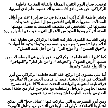
توفيت، صباح اليوم الاثنين، الممثلة والفنانة المغربية فاطمة
الركراكي، عن عمر ناهز 80 سنة، وذلك حسبما علم لدى أسرتها.
وتعتبر فاطمة الركراكي، المزدادة في 15 فبراير 1941، من أوائل
الممثلات المغربيات اللواتي اقتحمن مجال التمثيل. فقد بدأت
مسيرتها في التشخيص في منتصف الخمسينات بفضل موهبتها
الفذة، لتراكم بعدها العديد من الأعمال التي حظيت فيها بأدوار بارزة.
وفي الشاشة الكبيرة، شاركت الفنانة الركراكي في بطولة عدة
أفلام منها “شمس” مع حميدو بنمسعود، و”يما” و”وداعا أمهات”
و”جوق العميين”، و”أمواج البر”، و”من أجل لقمة العيش”.
كما كان للفنانة فاطمة الركراكي حضور وازن في المسلسلات من
ضمنها “أرض الضوء”، و”لخوتات”، و”من دار لدار” و”المهاجر”
و”للأزواج فقط” وغيرها.
أما على مستوى فن الركح، فقد كانت فاطمة الركراكي من أبرز
الممثلات في فن الخشبة. فبعد أن قدمت العديد من الأعمال مع
فرقة تابعة للشبيبة والرياضة، التحقت سنة 1975 بفرقة مسرح
محمد الخامس بالرباط، واشتغلت مع مخرجين كبار من طينة الطيب
الصديقي وأحمد الطيب لعلج ومحمد سعيد عفيفي.
ومن أبرز المسرحيات التي شاركت فيها “عمايل جحا” التي يمكن
اعتبارها الانطلاقة الأولى لمسارها في التشخيص، و”أهل الكهف”