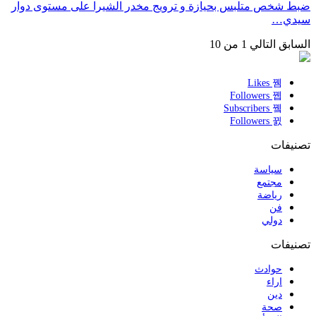
ضبط شخص متلبس بحيازة و ترويج مخدر الشيرا على مستوى دوار
سيدي…
السابق
التالي
1 من 10
Likes
Followers
Subscribers
Followers
تصنيفات
سياسة
مجتمع
رياضة
فن
دولي
تصنيفات
حوادث
اراء
دين
صحة