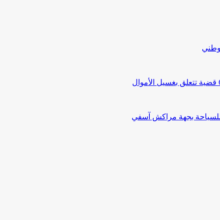
لوطني
 للسياحة بجهة مراكش آسفي