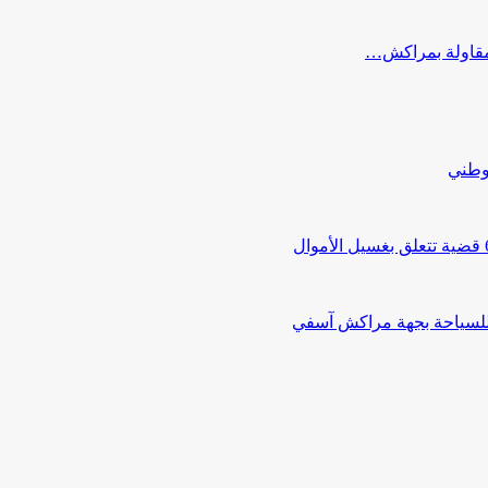
ب مقاولة بمراكش…
لوطني
 للسياحة بجهة مراكش آسفي