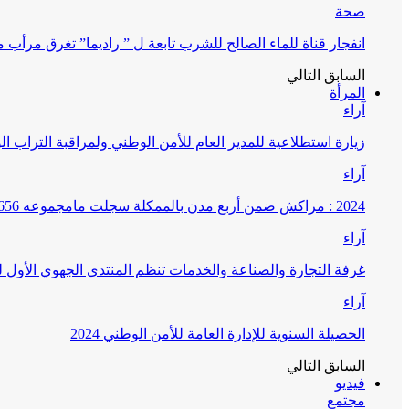
صحة
انفجار قناة للماء الصالح للشرب تابعة ل ” راديما” تغرق مرأ
السابق
التالي
المرأة
آراء
زيارة استطلاعية للمدير العام للأمن الوطني ولمراقبة التراب ا
آراء
2024 : مراكش ضمن أربع مدن بالممكلة سجلت مامجموعه 656 قضية تتعلق بغسيل الأموال
آراء
غرفة التجارة والصناعة والخدمات تنظم المنتدى الجهوي الأول
آراء
الحصيلة السنوية للإدارة العامة للأمن الوطني 2024
السابق
التالي
فيديو
مجتمع