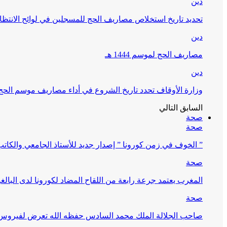
دين
تحديد تاريخ استخلاص مصاريف الحج للمسجلين في لوائح الانتظار (
دين
مصاريف الحج لموسم 1444 هـ
دين
وزارة الأوقاف تحدد تاريخ الشروع في أداء مصاريف موسم الحج لـ 4
السابق
التالي
صحة
صحة
” الخوف في زمن كورونا ” إصدار جديد للأستاذ الجامعي والكات
صحة
المغرب يعتمد جرعة رابعة من اللقاح المضاد لكورونا لدى البالغين 60 سنة فما فوق أو 
صحة
صاحب الجلالة الملك محمد السادس حفظه الله تعرض لفيروس كورونا ا