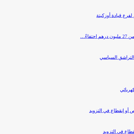
 لفرع قيادة أوزكيتة
اءً…
التراشق السياسي
هربائي
أو إنقطاع في التزويد
طاع في التزويد