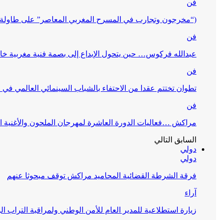
فن
(“مخرجون وتجارب في المسرح المغربي المعاصر” على طاولة 
فن
عبدالله فركوس… حين يتحول الإبداع إلى بصمة فنية مغربية خا
فن
تطوان تختتم عقدا من الاحتفاء بالشباب السينمائي العالمي في
فن
مراكش …فعاليات الدورة العاشرة لمهرجان الملحون والأغنية ا
السابق
التالي
دولي
دولي
فرقة الشرطة القضائية المحاميد مراكش توقف مبحوثا عنهم
آراء
زيارة استطلاعية للمدير العام للأمن الوطني ولمراقبة التراب ا