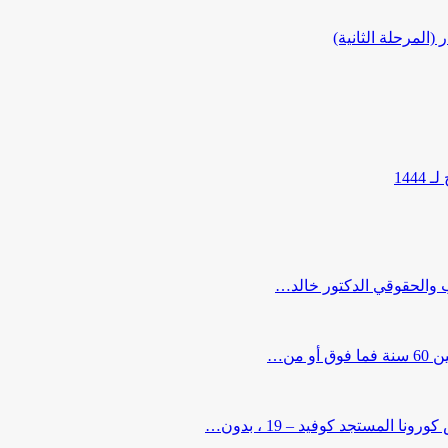
المرحلة الثانية)
144
ب والحقوقي الدكتور خالد…
من…
لمستجد كوفيد – 19 ، بدون…