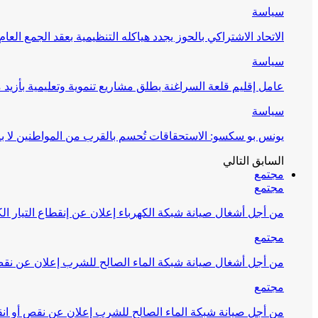
سياسة
الاتحاد الاشتراكي بالحوز يجدد هياكله التنظيمية بعقد الجمع العام
سياسة
عامل إقليم قلعة السراغنة يطلق مشاريع تنموية وتعليمية بأزيد من 27 مليون درهم احتف
سياسة
يونس بو سكسو: الاستحقاقات تُحسم بالقرب من المواطنين لا ب
السابق
التالي
مجتمع
مجتمع
من أجل أشغال صيانة شبكة الكهرباء إعلان عن إنقطاع التيار الك
مجتمع
من أجل أشغال صيانة شبكة الماء الصالح للشرب إعلان عن نقص 
مجتمع
من أجل صيانة شبكة الماء الصالح للشرب إعلان عن نقص أو انق