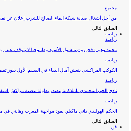
مجتمع
من أجل أشغال صيانة شبكة الماء الصالح للشرب إعلان عن نقص 
السابق
التالي
رياضة
رياضة
محمد وهبي: فخورون بمشوار الأسود وطموحنا لا يتوقف عند ربع 
رياضة
الكوكب المراكشي ينعش آمال البقاء في القسم الأول بفوز ثمين
رياضة
نادي الحي المحمدي للملاكمة يتصدر بطولة عصبة مراكش-آسف
رياضة
الحكم الهولندي داني ماكيلي يقود مواجهة المغرب وهايتي في مونديا
السابق
التالي
فن