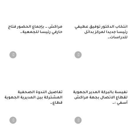
انتخاب الدكتور توفيق عطيفي
مراكش … بإجماع الحضور فتاح
رئيسا جديدا لمركز بدائل
حارفي رئيسا للجمعية…
للدراسات…
نفيسة بالبركة المدير الجهوية
تفاصيل الندوة الصحفية
لقطاع الاتصال بجهة مراكش
المشتركة بين المديرية الجهوية
آسفي :…
قطاع…