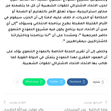
لحزب الاتحاد الاشتراكي للقوات الشعبية أن كل ما يتضمنه من
محاور استراتيجية، سواء تعلق الأمر بالتعليم أو الصحة أو
الحكامة أو الحريات، لا خلاف عليه، لافتا إلى أن الحزب سيقوم في
الأيام القليلة المقبلة بطرح برنامجه الانتخابي وسيؤكد “إلى أي
مدى أن الاتحاد لديه برنامج يكون فيه مشروع النموذج التنموي
حاضر كمرجعية “، ومشددا على أن “لنا برنامجنا وباختياراتنا
كاشتراكيين ديمقراطيين “.
وخلص إلى أن تقرير اللجنة الخاصة بالنموذج التنموي يؤكد على
أن العمود الفقري لهذا النموذج يتمثل في الدولة القوية كما
طالب بها الاتحاد الاتحاد الاشتراكي للقوات الشعبية.
WhatsApp
Twitter
Facebook
شارك
السابق بوست
القادم بوست
وزارة الداخلية : عدد الترشيحات
والد مولاي عبدالله الجلايدي