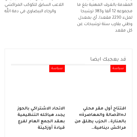
المقدمة بالغرف المهنية بلغ ما
اللاعب السابق للكوكب المراكشي
مجموعه 12 ألفا و383 ترشيحا
والرجاء البيضاوي في دمة الله
لملء 2230 مقعدا، أي بمعدل
وطني يقارب ستة ترشيحات عن
كل مقعد
قد يعجبك ايضا
سياسة
سياسة
افتتاح أول مقر محلي
الاتحاد الاشتراكي بالحوز
لـ«الأصالة والمعاصرة»
يجدد هياكله التنظيمية
بالمنارة.. الحزب يطلق من
بعقد الجمع العام لفرع
مراكش دينامية…
قيادة أوزكيتة