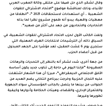
وقال لشكر، الذي حل ضیفا على ملتقى وكالة المغرب العربي
للأنباء، وذلك لمناقشة موضوع “الاتحاد الاشتراكي للقوات
الشعبية .. أي استعدادات لاستحقاقات 2021 “، “انطلاقا من
معطيات واقعية، يبدو أنه طموح مشروع نظرا لما بذله
الاتحاديات والاتحاديون من جهد على أكثر من صعيد”.
ولفت الكاتب الأول لحزب الاتحاد الاشتراكي للقوات الشعبية، في
السياق ذاته، أن الترشيحات لانتخابات الغرف المهنية، التي
ستجرى يوم 6 غشت المقبل، تعد مؤشرا على الجهد المبذول
من قبل أعضاء الحزب.
من جهة أخرى، شدد لشكر أنه بالنظر إلى التحديات والرهانات
المطروحة “فإننا اليوم في حاجة إلى تناوب جديد يكون أساسه
الأفق الاجتماعي الديمقراطي”، مبرزا أن هذا الشعار اشتغلت
عليه اللجان الحزبية وخرجت ببرنامج انتخابي يضم العديد من
الجوانب من بينها ما يتصل بالجانب المؤسساتي سواء الجهوية
واللاتمركز الإداري، والقضاء، وهيئات الحكامة وأدوارها وكيفية
تطويرها وغيرها.
وبخصوص مشروع النموذج التنموي الجديد، أكد الكاتب الأول