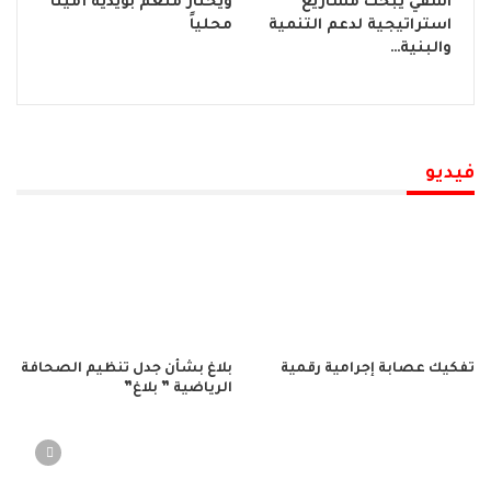
آسفي يبحث مشاريع
ويختار منعم بويدية أميناً
استراتيجية لدعم التنمية
محلياً
والبنية…
فيديو
تفكيك عصابة إجرامية رقمية
بلاغ بشأن جدل تنظيم الصحافة
الرياضية ” بلاغ”