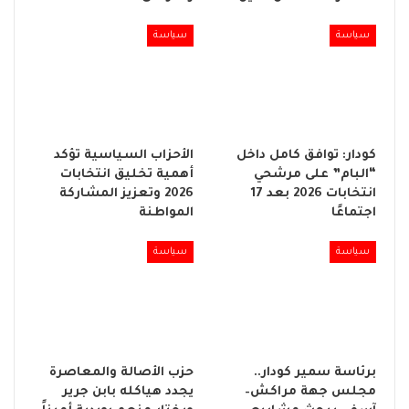
سياسة
سياسة
كودار: توافق كامل داخل
الأحزاب السياسية تؤكد
“البام” على مرشحي
أهمية تخليق انتخابات
انتخابات 2026 بعد 17
2026 وتعزيز المشاركة
اجتماعًا
المواطنة
سياسة
سياسة
برئاسة سمير كودار..
حزب الأصالة والمعاصرة
مجلس جهة مراكش–
يجدد هياكله بابن جرير