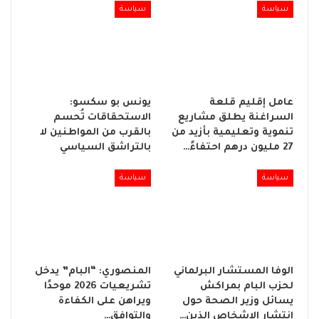
سياسة
سياسة
عامل إقليم قلعة
يونس بو سكسو:
السراغنة يطلق مشاريع
الاستحقاقات تُحسم
تنموية وتعليمية بأزيد من
بالقرب من المواطنين لا
27 مليون درهم احتفاءً…
بالتراشق السياسي
سياسة
سياسة
الوفا المستشار البرلماني
المنصوري: “البام” يدخل
لحزب البام بمراكش
تشريعيات 2026 موحدًا
يسائل وزير الصحة حول
ويراهن على الكفاءة
انتشار الاشخاص الذين…
والتوافق…