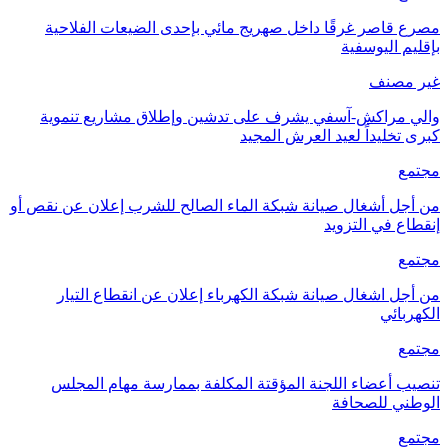
مصرع قاصر غرقًا داخل صهريج مائي بإحدى الضيعات الفلاحية
بإقليم اليوسفية
غير مصنف
والي مراكش-آسفي يشرف على تدشين وإطلاق مشاريع تنموية
كبرى تخليداً لعيد العرش المجيد
مجتمع
من أجل أشغال صيانة شبكة الماء الصالح للشرب إعلان عن نقص أو
إنقطاع في التزويد
مجتمع
من أجل اشغال صيانة شبكة الكهرباء إعلان عن انقطاع التيار
الكهربائي
مجتمع
تنصيب أعضاء اللجنة المؤقتة المكلفة بممارسة مهام المجلس
الوطني للصحافة
مجتمع