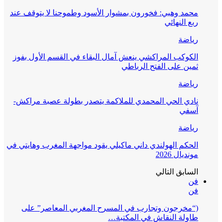
محمد وهبي: فخورون بمشوار الأسود وطموحنا لا يتوقف عند
ربع النهائي
رياضة
الكوكب المراكشي ينعش آمال البقاء في القسم الأول بفوز
ثمين على الفتح الرباطي
رياضة
نادي الحي المحمدي للملاكمة يتصدر بطولة عصبة مراكش-
آسفي
رياضة
الحكم الهولندي داني ماكيلي يقود مواجهة المغرب وهايتي في
مونديال 2026
السابق
التالي
فن
فن
(“مخرجون وتجارب في المسرح المغربي المعاصر” على
طاولة النقاش في المكتبة…