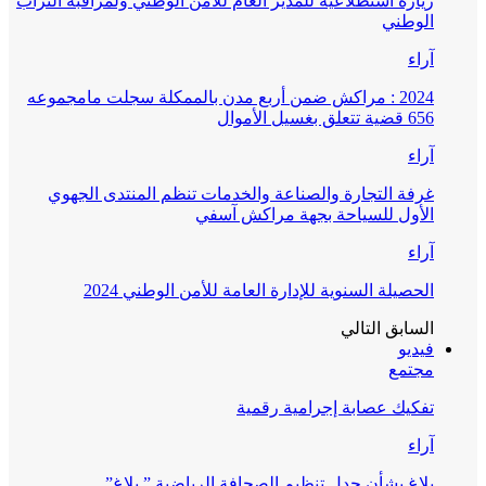
زيارة استطلاعية للمدير العام للأمن الوطني ولمراقبة التراب
الوطني
آراء
2024 : مراكش ضمن أربع مدن بالممكلة سجلت مامجموعه
656 قضية تتعلق بغسيل الأموال
آراء
غرفة التجارة والصناعة والخدمات تنظم المنتدى الجهوي
الأول للسياحة بجهة مراكش آسفي
آراء
الحصيلة السنوية للإدارة العامة للأمن الوطني 2024
السابق
التالي
فيديو
مجتمع
تفكيك عصابة إجرامية رقمية
آراء
بلاغ بشأن جدل تنظيم الصحافة الرياضية ” بلاغ”