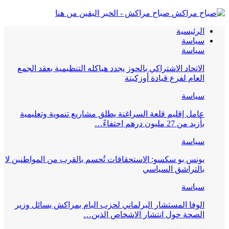
صباح مراكش - الخبر اليقين من هنا
الرئيسية
سياسة
سياسة
الاتحاد الاشتراكي بالحوز يجدد هياكله التنظيمية بعقد الجمع
العام لفرع قيادة أوزكيتة
سياسة
عامل إقليم قلعة السراغنة يطلق مشاريع تنموية وتعليمية
بأزيد من 27 مليون درهم احتفاءً…
سياسة
يونس بو سكسو: الاستحقاقات تُحسم بالقرب من المواطنين لا
بالتراشق السياسي
سياسة
الوفا المستشار البرلماني لحزب البام بمراكش يسائل وزير
الصحة حول انتشار الاشخاص الذين…