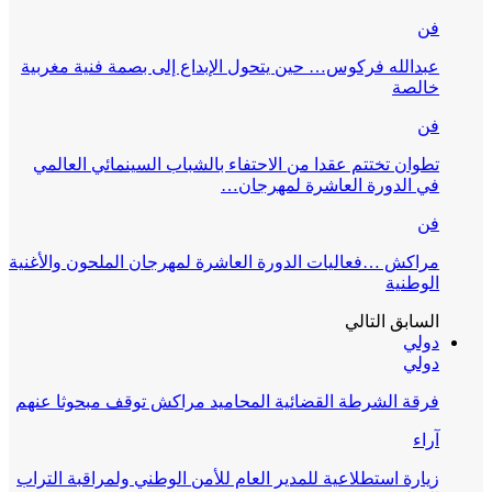
فن
عبدالله فركوس… حين يتحول الإبداع إلى بصمة فنية مغربية
خالصة
فن
تطوان تختتم عقدا من الاحتفاء بالشباب السينمائي العالمي
في الدورة العاشرة لمهرجان…
فن
مراكش …فعاليات الدورة العاشرة لمهرجان الملحون والأغنية
الوطنية
السابق
التالي
دولي
دولي
فرقة الشرطة القضائية المحاميد مراكش توقف مبحوثا عنهم
آراء
زيارة استطلاعية للمدير العام للأمن الوطني ولمراقبة التراب