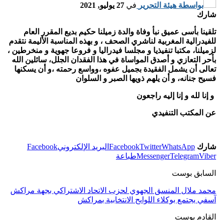
بواسطة
هيئة التحرير
في
27 يوليو, 2021
شارك
تلقينا بأسى عميق نبأ وفاة والدة زميلنا حكيم بديع المقرر العام
للفيدرالية المغربية لناشري الصحف ، و بهذه المناسبة الأليمة نتقدم
لزميلنا، مكتبا تنفيذيا و مجلسا فيدراليا و فروعا جهوية و منخرطين ،
بأحر التعازي و أصدق المواساة في هذا الفقدان الجلل، سائلين الله
تعالى أن يشمل الفقيدة بجميل عفوه ،وواسع رحمته ،و أن يسكنها
فسيح جنانه، و أن يلهم ذويها الصبر و السلوان
و إنا لله و إنا إليه راجعون
عن المكتب التنفيدي
شارك
WhatsApp
Twitter
Facebook
البريد الإلكتروني
Facebook
Viber
Telegram
Messenger
طباعة
السابق بوست
محمد ملال المنسق الجهوي لحزب الاتحاد الاشتراكي بجهة مراكش
آسفي يجتمع بوكلاء اللواىح الانتخابية بمراكش
القادم بوست