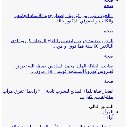
صحة
صحة
” الخوف في زمن كورونا ” إصدار جديد للأستاذ الجامعي
والكاتب والحقوقي الدكتور خالد…
صحة
المغرب يعتمد جرعة رابعة من اللقاح المضاد لكورونا لدى
البالغين 60 سنة فما فوق أو من…
صحة
صاحب الجلالة الملك محمد السادس حفظه الله تعرض
لفيروس كورونا المستجد كوفيد – 19 ، بدون…
صحة
انفجار قناة للماء الصالح للشرب تابعة ل ” راديما” تغرق مرأب
مقاولة بمراكش…
السابق
التالي
المرأة
آراء