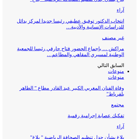
آراء
انتخاب الدكتور توفيق عطيفي رئيسا جديدا لمركز بدائل
للدراسات الإنسانية والأدبية…
غير مصنف
مراكش … بإجماع الحضور فتاح حارفي رئيسا للجمعية
الوطنية لمسيري المقاهي والمطاعم…
السابق
التالي
منوعات
منوعات
وفاة الفنان المغربي الكبير عبد القادر مطاع ” الطاهر
بلفرياط”
مجتمع
تفكيك عصابة إجرامية رقمية
آراء
بلاغ بشأن جدل تنظيم الصحافة الرياضية ” بلاغ”