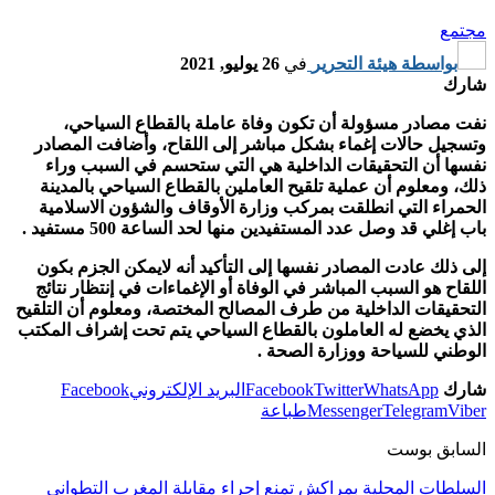
مجتمع
بواسطة
هيئة التحرير
في
26 يوليو, 2021
شارك
نفت مصادر مسؤولة أن تكون وفاة عاملة بالقطاع السياحي،
وتسجيل حالات إغماء بشكل مباشر إلى اللقاح، وأضافت المصادر
نفسها أن التحقيقات الداخلية هي التي ستحسم في السبب وراء
ذلك، ومعلوم أن عملية تلقيح العاملين بالقطاع السياحي بالمدينة
الحمراء التي انطلقت بمركب وزارة الأوقاف والشؤون الاسلامية
باب إغلي قد وصل عدد المستفيدين منها لحد الساعة 500 مستفيد .
إلى ذلك عادت المصادر نفسها إلى التأكيد أنه لايمكن الجزم بكون
اللقاح هو السبب المباشر في الوفاة أو الإغماءات في إنتظار نتائج
التحقيقات الداخلية من طرف المصالح المختصة، ومعلوم أن التلقيح
الذي يخضع له العاملون بالقطاع السياحي يتم تحت إشراف المكتب
الوطني للسياحة ووزارة الصحة .
شارك
WhatsApp
Twitter
Facebook
البريد الإلكتروني
Facebook
Viber
Telegram
Messenger
طباعة
السابق بوست
السلطات المحلية بمراكش تمنع إجراء مقابلة المغرب التطواني