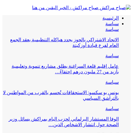
صباح مراكش - الخبر اليقين من هنا
الرئيسية
سياسة
سياسة
الاتحاد الاشتراكي بالحوز يجدد هياكله التنظيمية بعقد الجمع
العام لفرع قيادة أوزكيتة
سياسة
عامل إقليم قلعة السراغنة يطلق مشاريع تنموية وتعليمية
بأزيد من 27 مليون درهم احتفاءً…
سياسة
يونس بو سكسو: الاستحقاقات تُحسم بالقرب من المواطنين لا
بالتراشق السياسي
سياسة
الوفا المستشار البرلماني لحزب البام بمراكش يسائل وزير
الصحة حول انتشار الاشخاص الذين…