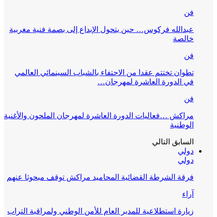
فن
عبدالله فركوس… حين يتحول الإبداع إلى بصمة فنية مغربية
خالصة
فن
تطوان تختتم عقدا من الاحتفاء بالشباب السينمائي العالمي
في الدورة العاشرة لمهرجان…
فن
مراكش …فعاليات الدورة العاشرة لمهرجان الملحون والأغنية
الوطنية
السابق
التالي
دولي
دولي
فرقة الشرطة القضائية المحاميد مراكش توقف مبحوثا عنهم
آراء
زيارة استطلاعية للمدير العام للأمن الوطني ولمراقبة التراب