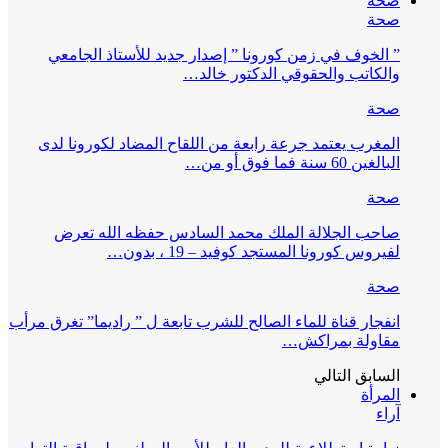
صحة
صحة
” الخوف في زمن كورونا ” إصدار جديد للأستاذ الجامعي
والكاتب والحقوقي الدكتور خالد…
صحة
المغرب يعتمد جرعة رابعة من اللقاح المضاد لكورونا لدى
البالغين 60 سنة فما فوق أو من…
صحة
صاحب الجلالة الملك محمد السادس حفظه الله تعرض
لفيروس كورونا المستجد كوفيد – 19 ، بدون…
صحة
انفجار قناة للماء الصالح للشرب تابعة ل ” راديما” تغرق مرأب
مقاولة بمراكش…
السابق
التالي
المرأة
آراء