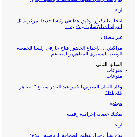
آراء
انتخاب الدكتور توفيق عطيفي رئيسا جديدا لمركز بدائل
للدراسات الإنسانية والأدبية…
غير مصنف
مراكش … بإجماع الحضور فتاح حارفي رئيسا للجمعية
الوطنية لمسيري المقاهي والمطاعم…
السابق
التالي
منوعات
منوعات
وفاة الفنان المغربي الكبير عبد القادر مطاع ” الطاهر
بلفرياط”
مجتمع
تفكيك عصابة إجرامية رقمية
آراء
بلاغ بشأن جدل تنظيم الصحافة الرياضية ” بلاغ”