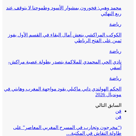
محمد وهبي: فخورون بمشوار الأسود وطموحنا لا يتوقف عند
ربع النهائي
رياضة
الكوكب المراكشي ينعش آمال البقاء في القسم الأول بفوز
ثمين على الفتح الرباطي
رياضة
نادي الحي المحمدي للملاكمة يتصدر بطولة عصبة مراكش-
آسفي
رياضة
الحكم الهولندي داني ماكيلي يقود مواجهة المغرب وهايتي في
مونديال 2026
السابق
التالي
فن
فن
(“مخرجون وتجارب في المسرح المغربي المعاصر” على
طاولة النقاش في المكتبة…