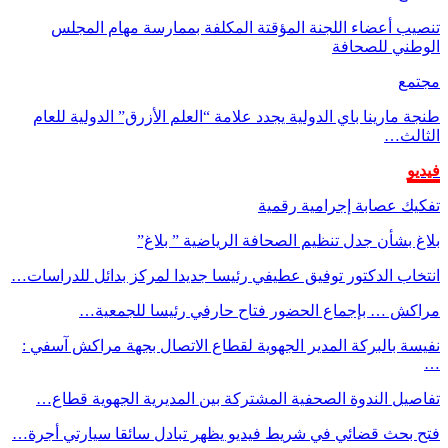
تنصيب أعضاء اللجنة المؤقتة المكلفة بممارسة مهام المجلس
الوطني للصحافة
مجتمع
طنجة مارينا باي الدولية يجدد علامة “العلم الأزرق” الدولية للعام
الثالث…
فيديو
تفكيك عصابة إجرامية رقمية
بلاغ بشأن جدل تنظيم الصحافة الرياضية ” بلاغ”
انتخاب الدكتور توفيق عطيفي رئيسا جديدا لمركز بدائل للدراسات…
مراكش … بإجماع الحضور فتاح حارفي رئيسا للجمعية…
نفيسة بالبركة المدير الجهوية لقطاع الاتصال بجهة مراكش آسفي :
…
تفاصيل الندوة الصحفية المشتركة بين المديرية الجهوية قطاع…
فتح بحث قضائي في شريط فيديو يظهر تبادل سائقا سيارتي أجرة…