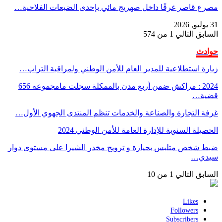
مصرع قاصر غرقًا داخل صهريج مائي بإحدى الضيعات الفلاحية…
31 يوليو, 2026
السابق
التالي
1 من 574
حوادث
زيارة استطلاعية للمدير العام للأمن الوطني ولمراقبة التراب…
2024 : مراكش ضمن أربع مدن بالممكلة سجلت مامجموعه 656
قضية…
غرفة التجارة والصناعة والخدمات تنظم المنتدى الجهوي الأول…
الحصيلة السنوية للإدارة العامة للأمن الوطني 2024
ضبط شخص متلبس بحيازة و ترويج مخدر الشيرا على مستوى دوار
سيدي…
السابق
التالي
1 من 10
Likes
Followers
Subscribers