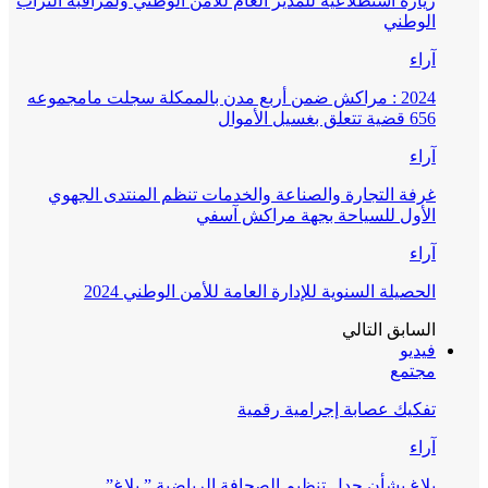
زيارة استطلاعية للمدير العام للأمن الوطني ولمراقبة التراب
الوطني
آراء
2024 : مراكش ضمن أربع مدن بالممكلة سجلت مامجموعه
656 قضية تتعلق بغسيل الأموال
آراء
غرفة التجارة والصناعة والخدمات تنظم المنتدى الجهوي
الأول للسياحة بجهة مراكش آسفي
آراء
الحصيلة السنوية للإدارة العامة للأمن الوطني 2024
السابق
التالي
فيديو
مجتمع
تفكيك عصابة إجرامية رقمية
آراء
بلاغ بشأن جدل تنظيم الصحافة الرياضية ” بلاغ”