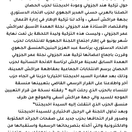
حول تزكية هند الجزولي وعودة اخديجتنا لحزب الحصان
اتصلنا بالعربي حسني المدير الجهوي لحزب الاتحاد الدستوري
بجهة مراكش آسفي ، وأكد لنا تزكية الإطار في إدارة الأعمال
والاقتصاد الأستاذة هند الجزولي نجلة العمدة الأسبق لمراكش
عمر الجزولي ، وليست هذه التزكية وليدة اللحظة بل تمت نهاية
شهر يونيو في إطار اجتماع اللجنة الجهوية للانتخابات لحزب
الاتحاد الدستوري، برئاسة عبد العزيز البنين،المنسق الجهوي
وقررت باجماع اعضائها تزكية هند الجزولي نجلة عمر الجزولي
العمدة السابق لمدينة مراكش لرئاسة اللائحة النسائية لحزب
الحصان برسم الانتخابات الجماعية بمقاطعة مراكش المدينة،
وذلك بعد مغادرة السيد اخديجتنا اختياريا حزبنا في اتجاه حزب
آخر واطلاعنا على القرار الرسمي القاضي بتعيينها منسقة
للنساء بالحزب الذي رحلت اليه ” رفقته نسخة من قرار التعيين
الموجه للسيد والي جهة مراكش آسفي والموقع من طرف
منسق الحزب الذي انتقلت إليه السيدة اخديجتنا”
وبعد تداول اللجنة في الرحيل الاختياري للسيدة اخديجتنا
وصدور قرار التحاقها بحزب جديد على صفحات الجرائد المكتوبة
والالكترونية والتي أكدته بتصريحاتها الرسمية واستقبالها من