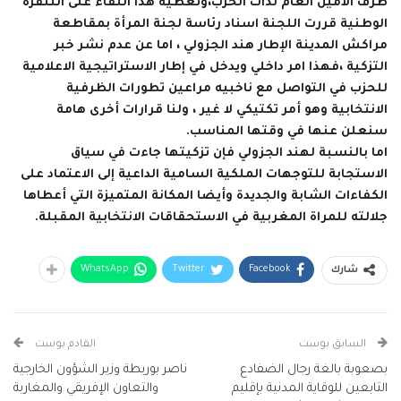
طرف الامين العام لذات الحزب،وتغطية هذا اللقاء على التلفزة
الوطنية قررت اللجنة اسناد رئاسة لجنة المرأة بمقاطعة
مراكش المدينة الإطار هند الجزولي ، اما عن عدم نشر خبر
التزكية ،فهذا امر داخلي ويدخل في إطار الاستراتيجية الاعلامية
للحزب في التواصل مع ناخبيه مراعين تطورات الظرفية
الانتخابية وهو أمر تكتيكي لا غير ، ولنا قرارات أخرى هامة
سنعلن عنها في وقتها المناسب.
اما بالنسبة لهند الجزولي فإن تزكيتها جاءت في سياق
الاستجابة للتوجهات الملكية السامية الداعية إلى الاعتماد على
الكفاءات الشابة والجديدة وأيضا المكانة المتميزة التي أعطاها
جلالته للمراة المغربية في الاستحقاقات الانتخابية المقبلة.
WhatsApp
Twitter
Facebook
شارك
السابق بوست
القادم بوست
بصعوبة بالغة رجال الضفادع
ناصر بوريطة وزير الشؤون الخارجية
التابعين للوقاية المدنية بإقليم
والتعاون الإفريقي والمغاربة