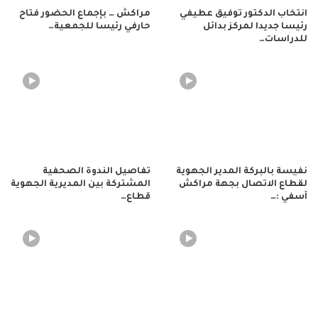
انتخاب الدكتور توفيق عطيفي
مراكش … بإجماع الحضور فتاح
رئيسا جديدا لمركز بدائل
حارفي رئيسا للجمعية…
للدراسات…
نفيسة بالبركة المدير الجهوية
تفاصيل الندوة الصحفية
لقطاع الاتصال بجهة مراكش
المشتركة بين المديرية الجهوية
آسفي :…
قطاع…