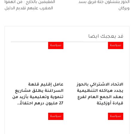
الحوز ينتشلون جثة فريق بسد
المقيمين بالخارج : من اتهموا
ويركان
المغرب عليهم تقديم الدليل
قد يعجبك ايضا
سياسة
سياسة
الاتحاد الاشتراكي بالحوز
عامل إقليم قلعة
يجدد هياكله التنظيمية
السراغنة يطلق مشاريع
بعقد الجمع العام لفرع
تنموية وتعليمية بأزيد من
قيادة أوزكيتة
27 مليون درهم احتفاءً…
سياسة
سياسة