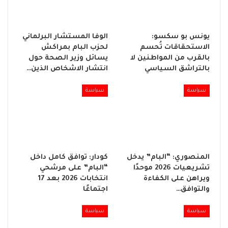
يونس بو سكسو:
الوفا المستشار البرلماني
الاستحقاقات تُحسم
لحزب البام بمراكش
بالقرب من المواطنين لا
يسائل وزير الصحة حول
بالتراشق السياسي
انتشار الاشخاص الذين…
سياسة
سياسة
المنصوري: “البام” يدخل
كودار: توافق كامل داخل
تشريعيات 2026 موحدًا
“البام” على مرشحي
ويراهن على الكفاءة
انتخابات 2026 بعد 17
والتوافق…
اجتماعًا
سياسة
سياسة