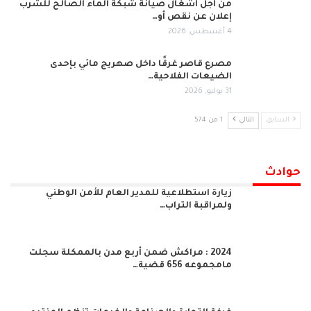
من أجل أشغال صيانة شبكة الماء الصالح للشرب
إعلان عن نقص أو…
4 أغسطس, 2026
مصرع قاصر غرقًا داخل صهريج مائي بإحدى
الضيعات الفلاحية…
31 يوليو, 2026
السابق
التالي
1 من 574
حوادث
زيارة استطلاعية للمدير العام للأمن الوطني
ولمراقبة التراب…
2024 : مراكش ضمن أربع مدن بالممكلة سجلت
مامجموعه 656 قضية…