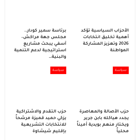
الأحزاب السياسية تؤكد
برئاسة سمير كودار..
أهمية تخليق انتخابات
مجلس جهة مراكش–
2026 وتعزيز المشاركة
آسفي يبحث مشاريع
المواطنة
استراتيجية لدعم التنمية
والبنية…
سياسة
سياسة
حزب الأصالة والمعاصرة
حزب التقدم والاشتراكية
يجدد هياكله بابن جرير
يزكي حميد قميزة مرشحاً
ويختار منعم بويدية أميناً
للانتخابات التشريعية
محلياً
بإقليم شيشاوة