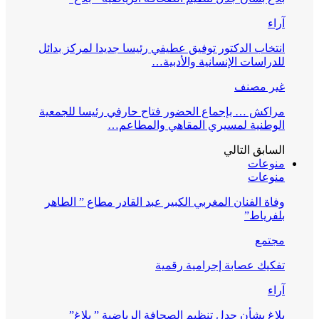
آراء
انتخاب الدكتور توفيق عطيفي رئيسا جديدا لمركز بدائل
للدراسات الإنسانية والأدبية…
غير مصنف
مراكش … بإجماع الحضور فتاح حارفي رئيسا للجمعية
الوطنية لمسيري المقاهي والمطاعم…
السابق
التالي
منوعات
منوعات
وفاة الفنان المغربي الكبير عبد القادر مطاع ” الطاهر
بلفرياط”
مجتمع
تفكيك عصابة إجرامية رقمية
آراء
بلاغ بشأن جدل تنظيم الصحافة الرياضية ” بلاغ”