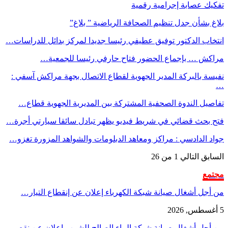
تفكيك عصابة إجرامية رقمية
بلاغ بشأن جدل تنظيم الصحافة الرياضية ” بلاغ”
انتخاب الدكتور توفيق عطيفي رئيسا جديدا لمركز بدائل للدراسات…
مراكش … بإجماع الحضور فتاح حارفي رئيسا للجمعية…
نفيسة بالبركة المدير الجهوية لقطاع الاتصال بجهة مراكش آسفي :
…
تفاصيل الندوة الصحفية المشتركة بين المديرية الجهوية قطاع…
فتح بحث قضائي في شريط فيديو يظهر تبادل سائقا سيارتي أجرة…
جواد الدادسي : مراكز ومعاهد الدبلومات والشواهد المزورة تغزو…
السابق
التالي
1 من 26
مجتمع
من أجل أشغال صيانة شبكة الكهرباء إعلان عن إنقطاع التيار…
5 أغسطس, 2026
من أجل أشغال صيانة شبكة الماء الصالح للشرب إعلان عن نقص