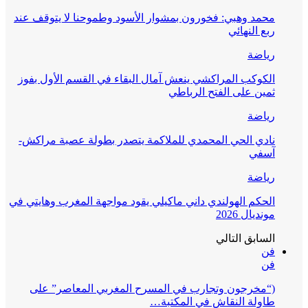
محمد وهبي: فخورون بمشوار الأسود وطموحنا لا يتوقف عند
ربع النهائي
رياضة
الكوكب المراكشي ينعش آمال البقاء في القسم الأول بفوز
ثمين على الفتح الرباطي
رياضة
نادي الحي المحمدي للملاكمة يتصدر بطولة عصبة مراكش-
آسفي
رياضة
الحكم الهولندي داني ماكيلي يقود مواجهة المغرب وهايتي في
مونديال 2026
السابق
التالي
فن
فن
(“مخرجون وتجارب في المسرح المغربي المعاصر” على
طاولة النقاش في المكتبة…