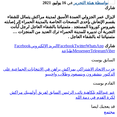
بواسطة
هيئة التحرير
في
16 يوليو, 2021
شارك
لايزال عمر الجزولي العمدة الأسبق لمدينة مراكش يتماثل للشفاء
بقسم الإنعاش بإحدى المصحات الخاصة بالمدينة الحمراء إثر إصابته
بفيروس كورونا المستجد . متمنياتنا بالشفاء العاجل لرجل أبانت
التجربة أن تدبيره للمدينة الحمراء ترك العديد من المنجزات …
متمنياتنا له بالشفاء العاجل .
شارك
WhatsApp
Twitter
Facebook
البريد الإلكتروني
Facebook
Viber
Telegram
Messenger
طباعة
السابق بوست
حزب الاتحاد الاشتراكي بمراكش يراهن في الانتخابات الجماعية على
الدكتور بنشقرون وبنسعود وطلاب واحبيبو
القادم بوست
عم عبدالله بلكاهية نائب الرئيس السابق لفريق أولمبيك مراكش
لكرة القدم في دمة الله
قد يعجبك ايضا
مجتمع