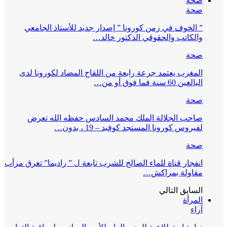
صحة
صحة
” الخوف في زمن كورونا ” إصدار جديد للأستاذ الجامعي
والكاتب والحقوقي الدكتور خالد…
صحة
المغرب يعتمد جرعة رابعة من اللقاح المضاد لكورونا لدى
البالغين 60 سنة فما فوق أو من…
صحة
صاحب الجلالة الملك محمد السادس حفظه الله تعرض
لفيروس كورونا المستجد كوفيد – 19 ، بدون…
صحة
انفجار قناة للماء الصالح للشرب تابعة ل ” راديما” تغرق مرأب
مقاولة بمراكش…
السابق
التالي
المرأة
آراء