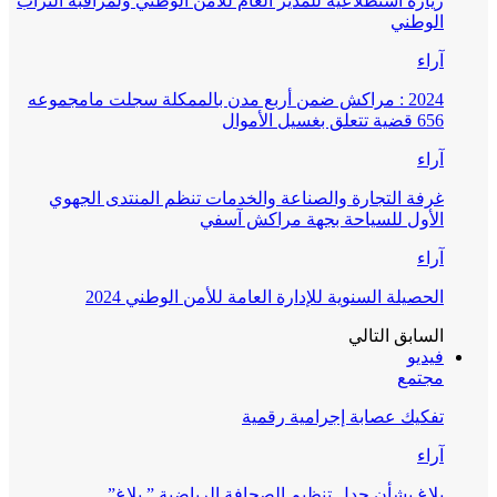
زيارة استطلاعية للمدير العام للأمن الوطني ولمراقبة التراب
الوطني
آراء
2024 : مراكش ضمن أربع مدن بالممكلة سجلت مامجموعه
656 قضية تتعلق بغسيل الأموال
آراء
غرفة التجارة والصناعة والخدمات تنظم المنتدى الجهوي
الأول للسياحة بجهة مراكش آسفي
آراء
الحصيلة السنوية للإدارة العامة للأمن الوطني 2024
السابق
التالي
فيديو
مجتمع
تفكيك عصابة إجرامية رقمية
آراء
بلاغ بشأن جدل تنظيم الصحافة الرياضية ” بلاغ”