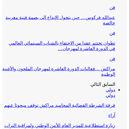
فن
عبدالله فركوس… حين يتحول الإبداع إلى بصمة فنية مغربية
خالصة
فن
تطوان تختتم عقدا من الاحتفاء بالشباب السينمائي العالمي
في الدورة العاشرة لمهرجان…
فن
مراكش …فعاليات الدورة العاشرة لمهرجان الملحون والأغنية
الوطنية
السابق
التالي
دولي
دولي
فرقة الشرطة القضائية المحاميد مراكش توقف مبحوثا عنهم
آراء
زيارة استطلاعية للمدير العام للأمن الوطني ولمراقبة التراب