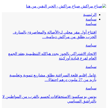
صباح مراكش - الخبر اليقين من هنا
الرئيسية
سياسة
سياسة
افتتاح أول مقر محلي لـ«الأصالة والمعاصرة» بالمنارة..
الحزب يطلق من مراكش دينامية…
سياسة
الاتحاد الاشتراكي بالحوز يجدد هياكله التنظيمية بعقد الجمع
العام لفرع قيادة أوزكيتة
سياسة
عامل إقليم قلعة السراغنة يطلق مشاريع تنموية وتعليمية
بأزيد من 27 مليون درهم احتفاءً…
سياسة
يونس بو سكسو: الاستحقاقات تُحسم بالقرب من المواطنين لا
بالتراشق السياسي