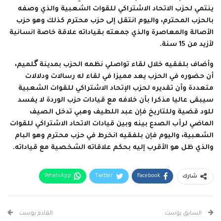
ينتمي لحزب الاتحاد الاشتراكي للقوات الشعبية والذي وصفه
بالحزب المحترم، واليوم انتقل إلى حزب محترم كذلك وهو حزب
الأصالة والمعاصرة والذي جمعته بقياداته علاقة خاصة انسانية
لأزيد من 15 سنة.
وأضاف بلفقيه خلال لقاء تواصلي نظمه الحزب بمدينة گلميم،
أن حضوره في الحزب يعد مميزا في لقاء له رسالات ودلالات
متعددة وأن تقديره لحزب الإتحاد الاشتراكي للقوات الشعبية
سيبقى عاليا مذكرا بأن خلافه مع قيادات حزب الوردة لا يفسد
للود قضية وللتاريخ فإن عبد اللطيف وهبي تدخل الصيف
الماضي لرأب الصدع بينه وبين قيادات الاتحاد الاشتراكي للقوات
الشعبية، واليوم فإن بلفقيه انخرط في حزب محترم وهو البام
والذي ظل هو الأقرب إليه بحكم علاقاته الشخصية مع قياداته.
WhatsApp
Twitter
Facebook
شارك
البريد الإلكتروني
Facebook Messenger
Telegram
Viber
طباعة
السابق بوست
القادم بوست