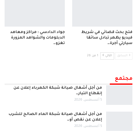
فتح بحث قضائي في شريط
جواد الدادسي : مراكز ومعاهد
فيديو يظهر تبادل سائقا
الدبلومات والشواهد المزورة
سيارتي أجرة…
تغزو…
السابق
التالي
1 من 26
مجتمع
من أجل أشغال صيانة شبكة الكهرباء إعلان عن
إنقطاع التيار…
5 أغسطس, 2026
من أجل أشغال صيانة شبكة الماء الصالح للشرب
إعلان عن نقص أو…
5 أغسطس, 2026