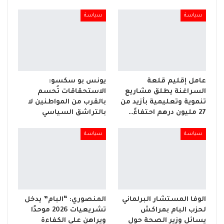
سياسة
سياسة
عامل إقليم قلعة
يونس بو سكسو:
السراغنة يطلق مشاريع
الاستحقاقات تُحسم
تنموية وتعليمية بأزيد من
بالقرب من المواطنين لا
27 مليون درهم احتفاءً…
بالتراشق السياسي
سياسة
سياسة
الوفا المستشار البرلماني
المنصوري: “البام” يدخل
لحزب البام بمراكش
تشريعيات 2026 موحدًا
يسائل وزير الصحة حول
ويراهن على الكفاءة