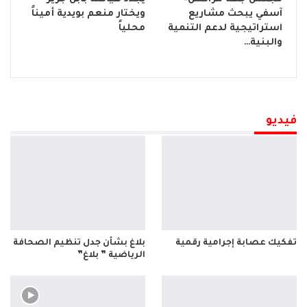
آسفي يبحث مشاريع
ويختار منعم بويدية أميناً
استراتيجية لدعم التنمية
محلياً
والبنية…
فيديو
تفكيك عصابة إجرامية رقمية
بلاغ بشأن جدل تنظيم الصحافة
الرياضية ” بلاغ”