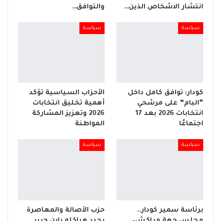
انتشار الاشخاص الذين…
والتوافق…
سياسة
سياسة
كودار: توافق كامل داخل
الأحزاب السياسية تؤكد
“البام” على مرشحي
أهمية تخليق انتخابات
انتخابات 2026 بعد 17
2026 وتعزيز المشاركة
اجتماعًا
المواطنة
سياسة
سياسة
برئاسة سمير كودار..
حزب الأصالة والمعاصرة
مجلس جهة مراكش–
يجدد هياكله بابن جرير