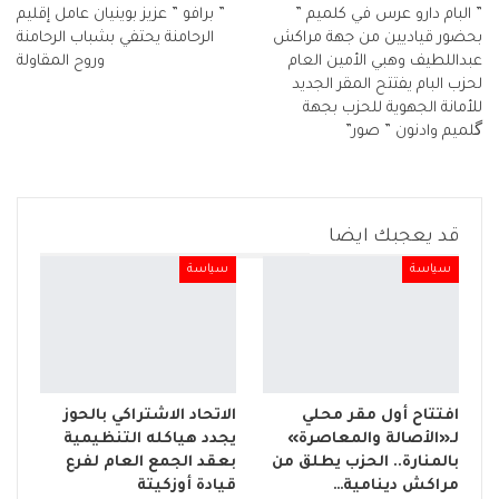
” البام دارو عرس في كلميم ”
” برافو ” عزيز بوينيان عامل إقليم
بحضور قياديين من جهة مراكش
الرحامنة يحتفي بشباب الرحامنة
عبداللطيف وهبي الأمين العام
وروح المقاولة
لحزب البام يفتتح المقر الجديد
للأمانة الجهوية للحزب بجهة
گلميم وادنون ” صور”
قد يعجبك ايضا
سياسة
سياسة
افتتاح أول مقر محلي
الاتحاد الاشتراكي بالحوز
لـ«الأصالة والمعاصرة»
يجدد هياكله التنظيمية
بالمنارة.. الحزب يطلق من
بعقد الجمع العام لفرع
مراكش دينامية…
قيادة أوزكيتة