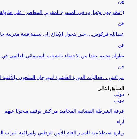
فن
(“مخرجون وتجارب في المسرح المغربي المعاصر” على طاولة 
فن
عبدالله فركوس… حين يتحول الإبداع إلى بصمة فنية مغربية خا
فن
تطوان تختتم عقدا من الاحتفاء بالشباب السينمائي العالمي في
فن
مراكش …فعاليات الدورة العاشرة لمهرجان الملحون والأغنية ا
السابق
التالي
دولي
دولي
فرقة الشرطة القضائية المحاميد مراكش توقف مبحوثا عنهم
آراء
زيارة استطلاعية للمدير العام للأمن الوطني ولمراقبة التراب ا