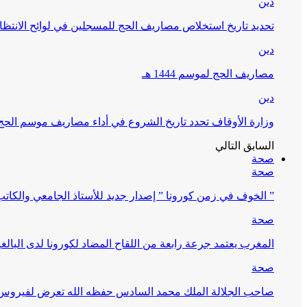
دين
تحديد تاريخ استخلاص مصاريف الحج للمسجلين في لوائح الانتظار (
دين
مصاريف الحج لموسم 1444 هـ
دين
وزارة الأوقاف تحدد تاريخ الشروع في أداء مصاريف موسم الحج لـ 4
السابق
التالي
صحة
صحة
” الخوف في زمن كورونا ” إصدار جديد للأستاذ الجامعي والكات
صحة
المغرب يعتمد جرعة رابعة من اللقاح المضاد لكورونا لدى البالغين 60 سنة فما فوق أو 
صحة
صاحب الجلالة الملك محمد السادس حفظه الله تعرض لفيروس كورونا ا