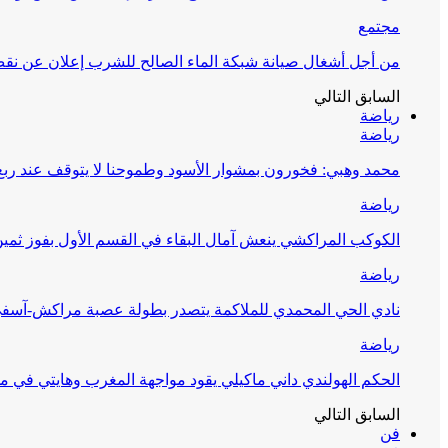
مجتمع
من أجل أشغال صيانة شبكة الماء الصالح للشرب إعلان عن نقص 
السابق
التالي
رياضة
رياضة
محمد وهبي: فخورون بمشوار الأسود وطموحنا لا يتوقف عند ربع 
رياضة
الكوكب المراكشي ينعش آمال البقاء في القسم الأول بفوز ثمين
رياضة
نادي الحي المحمدي للملاكمة يتصدر بطولة عصبة مراكش-آسف
رياضة
الحكم الهولندي داني ماكيلي يقود مواجهة المغرب وهايتي في مونديا
السابق
التالي
فن