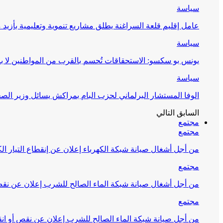
سياسة
عامل إقليم قلعة السراغنة يطلق مشاريع تنموية وتعليمية بأزيد من 27 مليون درهم احتف
سياسة
يونس بو سكسو: الاستحقاقات تُحسم بالقرب من المواطنين لا ب
سياسة
الوفا المستشار البرلماني لحزب البام بمراكش يسائل وزير ال
السابق
التالي
مجتمع
مجتمع
من أجل أشغال صيانة شبكة الكهرباء إعلان عن إنقطاع التيار الك
مجتمع
من أجل أشغال صيانة شبكة الماء الصالح للشرب إعلان عن نقص 
مجتمع
من أجل صيانة شبكة الماء الصالح للشرب إعلان عن نقص أو انق