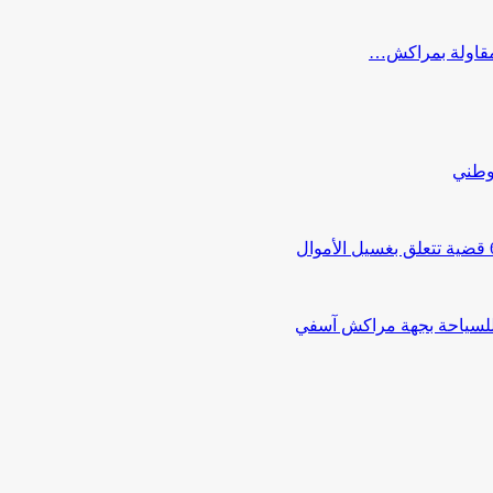
ب مقاولة بمراكش…
لوطني
 للسياحة بجهة مراكش آسفي