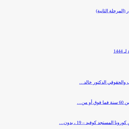
المرحلة الثانية)
144
ب والحقوقي الدكتور خالد…
من…
لمستجد كوفيد – 19 ، بدون…