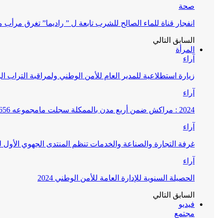
صحة
انفجار قناة للماء الصالح للشرب تابعة ل ” راديما” تغرق مرأ
السابق
التالي
المرأة
آراء
زيارة استطلاعية للمدير العام للأمن الوطني ولمراقبة التراب ا
آراء
2024 : مراكش ضمن أربع مدن بالممكلة سجلت مامجموعه 656 قضية تتعلق بغسيل الأموال
آراء
غرفة التجارة والصناعة والخدمات تنظم المنتدى الجهوي الأول
آراء
الحصيلة السنوية للإدارة العامة للأمن الوطني 2024
السابق
التالي
فيديو
مجتمع