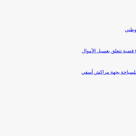
لوطني
 للسياحة بجهة مراكش آسفي