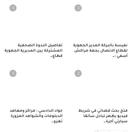
نفيسة بالبركة المدير الجهوية
تفاصيل الندوة الصحفية
لقطاع الاتصال بجهة مراكش
المشتركة بين المديرية الجهوية
آسفي :…
قطاع…
فتح بحث قضائي في شريط
جواد الدادسي : مراكز ومعاهد
فيديو يظهر تبادل سائقا
الدبلومات والشواهد المزورة
سيارتي أجرة…
تغزو…