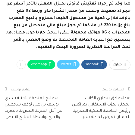
هذا وقد تم إجراء تفتيش قانوني بمنزل المعني بالأمر أسفر عن
حجز 23 صفيحة ونصف من مخدر الشيرا فاق وزنها 02 كلغ
بالإضافة إلى كمية من مسحوق الكيف الممزوج بالتبغ المهرب
بلغ وزنها 220 غراما، كما تم حجز مبلغ مالي متحصل من بيع
المخدرات و 06 هواتف محمولة يبقى البحث جاريا حول مصادرها.
بتنسيق مع النيابة العامة المختصة تم وضع المعني بالأمر
تحت الحراسة النظرية لضرورة البحث والتقديم.
WhatsApp
Twitter
Facebook
شارك
السابق بوست
القادم بوست
عبدالصادق بيطاري الكاتب
مصالح المنطقة الأمنية سيدي
المحلي لحزب الاستقلال بمراكش
يوسف بن علي توقف شخصين
ورئيس الجامعة الملكية المغربية
من أجل السرقة المقرونة بالضرب
للجمباز يتعرض لحادثة سير
والجرح بواسطة السلاح الأبيض.