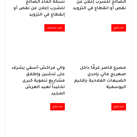
الصالح للشرب إعلان عن
شبكة الماء الصالح
نقص أو انقطاع في التزويد
للشرب إعلان عن نقص أو
إنقطاع في التزويد
مجتمع
غير مصنف
مصرع قاصر غرقًا داخل
والي مراكش-آسفي يشرف
صهريج مائي بإحدى
على تدشين وإطلاق
الضيعات الفلاحية بإقليم
مشاريع تنموية كبرى
اليوسفية
تخليداً لعيد العرش
المجيد
مجتمع
مجتمع