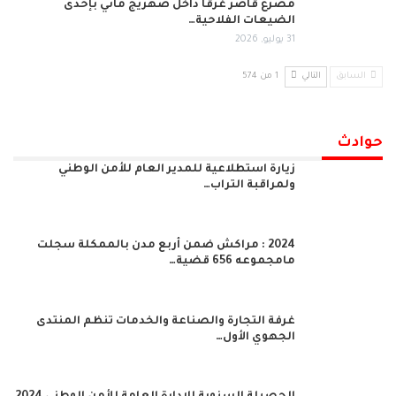
مصرع قاصر غرقًا داخل صهريج مائي بإحدى
الضيعات الفلاحية…
31 يوليو, 2026
السابق
التالي
1 من 574
حوادث
زيارة استطلاعية للمدير العام للأمن الوطني
ولمراقبة التراب…
2024 : مراكش ضمن أربع مدن بالممكلة سجلت
مامجموعه 656 قضية…
غرفة التجارة والصناعة والخدمات تنظم المنتدى
الجهوي الأول…