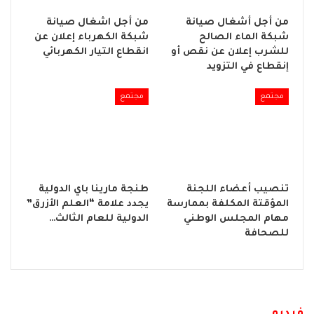
من أجل أشغال صيانة
من أجل اشغال صيانة
شبكة الماء الصالح
شبكة الكهرباء إعلان عن
للشرب إعلان عن نقص أو
انقطاع التيار الكهربائي
إنقطاع في التزويد
مجتمع
مجتمع
تنصيب أعضاء اللجنة
طنجة مارينا باي الدولية
المؤقتة المكلفة بممارسة
يجدد علامة “العلم الأزرق”
مهام المجلس الوطني
الدولية للعام الثالث…
للصحافة
فيديو