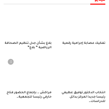
تفكيك عصابة إجرامية رقمية
بلاغ بشأن جدل تنظيم الصحافة
الرياضية ” بلاغ”
انتخاب الدكتور توفيق عطيفي
مراكش … بإجماع الحضور فتاح
رئيسا جديدا لمركز بدائل
حارفي رئيسا للجمعية…
للدراسات…