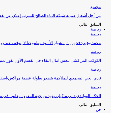
مجتمع
من أجل أشغال صيانة شبكة الماء الصالح للشرب إعلان عن نقص 
السابق
التالي
رياضة
رياضة
محمد وهبي: فخورون بمشوار الأسود وطموحنا لا يتوقف عند ربع 
رياضة
الكوكب المراكشي ينعش آمال البقاء في القسم الأول بفوز ثمين
رياضة
نادي الحي المحمدي للملاكمة يتصدر بطولة عصبة مراكش-آسف
رياضة
الحكم الهولندي داني ماكيلي يقود مواجهة المغرب وهايتي في مونديا
السابق
التالي
فن