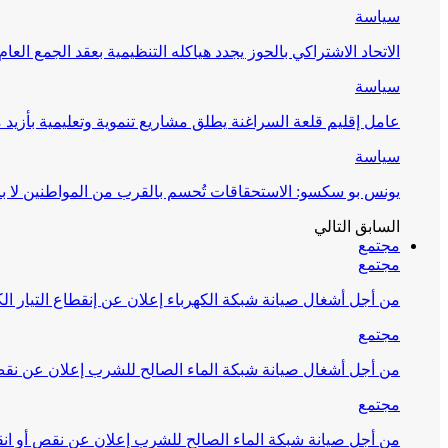
سياسة
الاتحاد الاشتراكي بالحوز يجدد هياكله التنظيمية بعقد الجمع العام
سياسة
عامل إقليم قلعة السراغنة يطلق مشاريع تنموية وتعليمية بأزيد من 27 مليون درهم احتف
سياسة
يونس بو سكسو: الاستحقاقات تُحسم بالقرب من المواطنين لا ب
السابق
التالي
مجتمع
مجتمع
من أجل أشغال صيانة شبكة الكهرباء إعلان عن إنقطاع التيار الك
مجتمع
من أجل أشغال صيانة شبكة الماء الصالح للشرب إعلان عن نقص 
مجتمع
من أجل صيانة شبكة الماء الصالح للشرب إعلان عن نقص أو انق