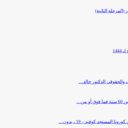
المرحلة الثانية)
144
ب والحقوقي الدكتور خالد…
من…
لمستجد كوفيد – 19 ، بدون…