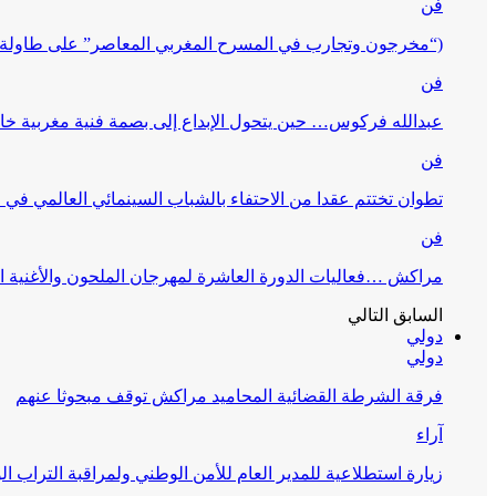
فن
(“مخرجون وتجارب في المسرح المغربي المعاصر” على طاولة 
فن
عبدالله فركوس… حين يتحول الإبداع إلى بصمة فنية مغربية خا
فن
تطوان تختتم عقدا من الاحتفاء بالشباب السينمائي العالمي في
فن
مراكش …فعاليات الدورة العاشرة لمهرجان الملحون والأغنية ا
السابق
التالي
دولي
دولي
فرقة الشرطة القضائية المحاميد مراكش توقف مبحوثا عنهم
آراء
زيارة استطلاعية للمدير العام للأمن الوطني ولمراقبة التراب ا