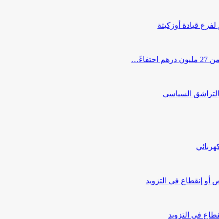
 لفرع قيادة أوزكيتة
اءً…
التراشق السياسي
هربائي
أو إنقطاع في التزويد
طاع في التزويد