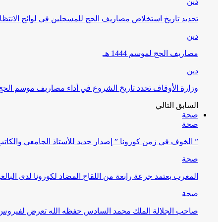
دين
تحديد تاريخ استخلاص مصاريف الحج للمسجلين في لوائح الانتظار (
دين
مصاريف الحج لموسم 1444 هـ
دين
وزارة الأوقاف تحدد تاريخ الشروع في أداء مصاريف موسم الحج لـ 4
السابق
التالي
صحة
صحة
” الخوف في زمن كورونا ” إصدار جديد للأستاذ الجامعي والكات
صحة
المغرب يعتمد جرعة رابعة من اللقاح المضاد لكورونا لدى البالغين 60 سنة فما فوق أو 
صحة
صاحب الجلالة الملك محمد السادس حفظه الله تعرض لفيروس كورونا ا