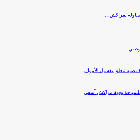
ب مقاولة بمراكش…
لوطني
 للسياحة بجهة مراكش آسفي