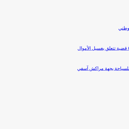
لوطني
 للسياحة بجهة مراكش آسفي