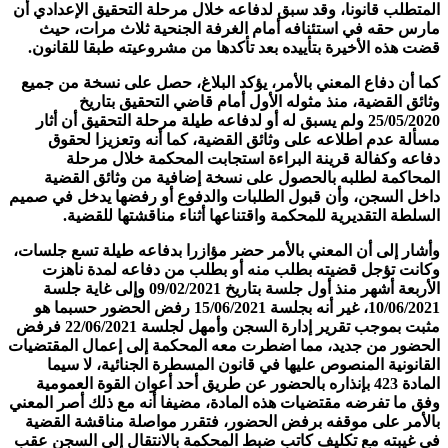
المتطلب قانونا، وقد سبق لدفاعه خلال مرحلة التحقيق الإعدادي أن
مارس حقه في استئنافه أمام الغرفة الجنحية ثلاث مرات، حيث
قضت هذه الأخيرة بتأييده بعد تأكدها من مشروعيته طبقا للقانون.
كما أن دفاع المعني بالأمر، يؤكد البلاغ، حصل على نسخة من جميع
وثائق القضية، منذ مثوله الأول أمام قاضي التحقيق بتاريخ
25/05/2020 ولم يسبق له أو لدفاعه طيلة مرحلة التحقيق أن أثار
مسألة عدم اطلاعه على وثائق القضية، كما أنه وتعزيزا لحقوق
دفاعه وكفالة قرينة البراءة استجابت المحكمة خلال مرحلة
المحاكمة لطلبه بالحصول على نسخة إضافية من وثائق القضية
داخل السجن، وأن قبول الطلبات والدفوع أو رفضها يدخل في صميم
السلطة التقديرية للمحكمة واقتناعها أثناء مناقشتها للقضية.
وأشار إلى أن المعني بالأمر حضر مؤازرا بدفاعه طيلة تسع جلسات،
وكانت تؤجل قضيته بطلب منه أو بطلب من دفاعه لمدة ناهزت
الأربعة أشهر منذ أول جلسة بتاريخ 09/02/2021 وإلى غاية جلسة
10/06/2021، غير أنه بجلسة 15/06/2021 رفض الحضور حسبما هو
مثبت بموجب تقرير إدارة السجن وأمهل لجلسة 22/06/2021 فرفض
الحضور من جديد، مما اضطرت معه المحكمة إلى إعمال المقتضيات
القانونية المنصوص عليها في قانون المسطرة الجنائية، لا سيما
المادة 423 بإنذاره بالحضور عن طريق أحد أعوان القوة العمومية
وفق ما تفرضه مقتضيات هذه المادة، مضيفا أنه مع ذلك أصر المعني
بالأمر على موقفه برفض الحضور، فتقرر مواصلة مناقشة القضية
في غيبته مع تكليف كاتب ضبط المحكمة بالانتقال إلى السجن عقب