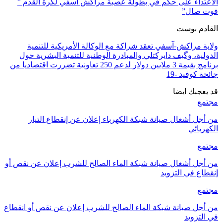
الاعتداء على حكم في بطولة عصبة مراكش اسفي لكرة القدم ”
فوت صال”
القادم بوست
ولاية مراكش-آسفي تعقد شراكة مع الوكالة الأمريكية للتنمية
الدولية، وگيف دايركتلي والمبادرة الوطنية للتنمية البشرية حول
برنامج بقيمة 3 ملايين دولار لدعم 250 تعاونية تضررت اقتصاديا من
جائحة كوفيد -19
قد يعجبك ايضا
مجتمع
من أجل أشغال صيانة شبكة الكهرباء إعلان عن إنقطاع التيار
الكهربائي
مجتمع
من أجل أشغال صيانة شبكة الماء الصالح للشرب إعلان عن نقص أو
إنقطاع في التزويد
مجتمع
من أجل صيانة شبكة الماء الصالح للشرب إعلان عن نقص أو انقطاع
في التزويد