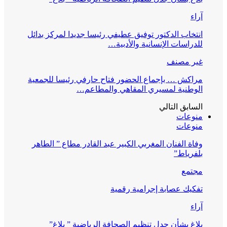
آراء
انتخاب الدكتور توفيق عطيفي رئيسا جديدا لمركز بدائل
للدراسات الإنسانية والأدبية…
غير مصنف
مراكش … بإجماع الحضور فتاح حارفي رئيسا للجمعية
الوطنية لمسيري المقاهي والمطاعم…
السابق
التالي
منوعات
منوعات
وفاة الفنان المغربي الكبير عبد القادر مطاع ” الطاهر
بلفرياط”
مجتمع
تفكيك عصابة إجرامية رقمية
آراء
بلاغ بشأن جدل تنظيم الصحافة الرياضية ” بلاغ”