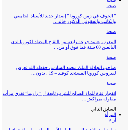
صحة
صحة
” الخوف في زمن كورونا ” إصدار جديد للأستاذ الجامعي
والكاتب والحقوقي الدكتور خالد…
صحة
المغرب يعتمد جرعة رابعة من اللقاح المضاد لكورونا لدى
البالغين 60 سنة فما فوق أو من…
صحة
صاحب الجلالة الملك محمد السادس حفظه الله تعرض
لفيروس كورونا المستجد كوفيد – 19 ، بدون…
صحة
انفجار قناة للماء الصالح للشرب تابعة ل ” راديما” تغرق مرأب
مقاولة بمراكش…
السابق
التالي
المرأة
آراء