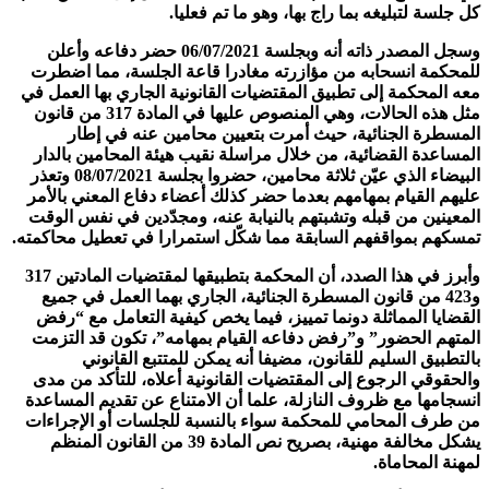
كل جلسة لتبليغه بما راج بها، وهو ما تم فعليا.
وسجل المصدر ذاته أنه وبجلسة 06/07/2021 حضر دفاعه وأعلن
للمحكمة انسحابه من مؤازرته مغادرا قاعة الجلسة، مما اضطرت
معه المحكمة إلى تطبيق المقتضيات القانونية الجاري بها العمل في
مثل هذه الحالات، وهي المنصوص عليها في المادة 317 من قانون
المسطرة الجنائية، حيث أمرت بتعيين محامين عنه في إطار
المساعدة القضائية، من خلال مراسلة نقيب هيئة المحامين بالدار
البيضاء الذي عيّن ثلاثة محامين، حضروا بجلسة 08/07/2021 وتعذر
عليهم القيام بمهامهم بعدما حضر كذلك أعضاء دفاع المعني بالأمر
المعينين من قبله وتشبتهم بالنيابة عنه، ومجدّدين في نفس الوقت
تمسكهم بمواقفهم السابقة مما شكّل استمرارا في تعطيل محاكمته.
وأبرز في هذا الصدد، أن المحكمة بتطبيقها لمقتضيات المادتين 317
و423 من قانون المسطرة الجنائية، الجاري بهما العمل في جميع
القضايا المماثلة دونما تمييز، فيما يخص كيفية التعامل مع “رفض
المتهم الحضور” و”رفض دفاعه القيام بمهامه”، تكون قد التزمت
بالتطبيق السليم للقانون، مضيفا أنه يمكن للمتتبع القانوني
والحقوقي الرجوع إلى المقتضيات القانونية أعلاه، للتأكد من مدى
انسجامها مع ظروف النازلة، علما أن الامتناع عن تقديم المساعدة
من طرف المحامي للمحكمة سواء بالنسبة للجلسات أو الإجراءات
يشكل مخالفة مهنية، بصريح نص المادة 39 من القانون المنظم
لمهنة المحاماة.