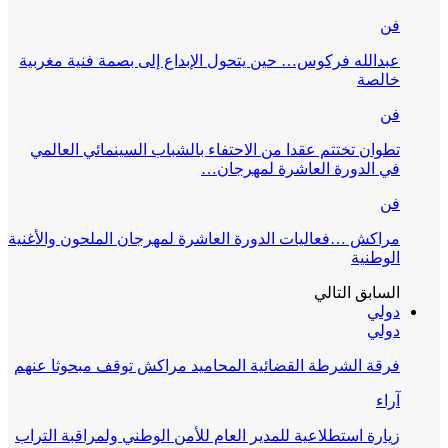
فن
عبدالله فركوس… حين يتحول الإبداع إلى بصمة فنية مغربية
خالصة
فن
تطوان تختتم عقدا من الاحتفاء بالشباب السينمائي العالمي
في الدورة العاشرة لمهرجان…
فن
مراكش …فعاليات الدورة العاشرة لمهرجان الملحون والأغنية
الوطنية
السابق
التالي
دولي
دولي
فرقة الشرطة القضائية المحاميد مراكش توقف مبحوثا عنهم
آراء
زيارة استطلاعية للمدير العام للأمن الوطني ولمراقبة التراب