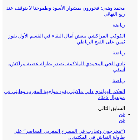
محمد وهبي: فخورون بمشوار الأسود وطموحنا لا يتوقف عند
ربع النهائي
رياضة
الكوكب المراكشي ينعش آمال البقاء في القسم الأول بفوز
ثمين على الفتح الرباطي
رياضة
نادي الحي المحمدي للملاكمة يتصدر بطولة عصبة مراكش-
آسفي
رياضة
الحكم الهولندي داني ماكيلي يقود مواجهة المغرب وهايتي في
مونديال 2026
السابق
التالي
فن
فن
(“مخرجون وتجارب في المسرح المغربي المعاصر” على
طاولة النقاش في المكتبة…