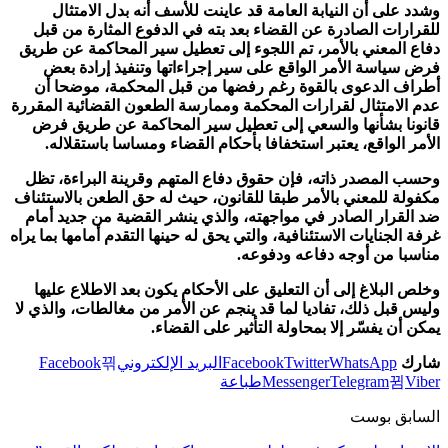
وشدد على أن النيابة العامة قد عاينت للأسف أنه بدل الامتثال
للقرارات الصادرة عن القضاء بعد بته في الدفوع المثارة من قبل
دفاع المعني بالأمر، تم اللجوء إلى تعطيل سير المحاكمة عن طريق
فرض سياسة الأمر الواقع على سير إجراءاتها وتنفيذ إرادة بعض
أطراف الدعوى بالقوة رغم رفضها من قبل المحكمة، موضحا أن
عدم الامتثال لقرارات المحكمة وممارسة الطعون القضائية المقررة
قانونا بشأنها والسعي إلى تعطيل سير المحاكمة عن طريق فرض
الأمر الواقع، يعتبر استخفافا بأحكام القضاء ومساسا باستقلاله.
وحسب المصدر ذاته، فإن حقوق دفاع المتهم وقرينة البراءة، تظل
مكفولة للمعني بالأمر طبقا للقانون، حيث له حق الطعن بالاستئناف
ضد القرار الصادر في مواجهته، والذي ينشر القضية من جديد أمام
غرفة الجنايات الاستئنافية، والتي يحق له حينها التقدم أمامها بما يراه
مناسبا من أوجه دفاعه ودفوعه.
وخلص البلاغ إلى أن التعليق على الأحكام يكون بعد الاطلاع عليها
وليس قبل ذلك، تفاديا لما قد ينجم عن الأمر من مغالطات، والذي لا
يمكن أن يفسّر إلا بمحاولة التأثير على القضاء.
شارك
WhatsApp
Twitter
Facebook
البريد الإلكتروني
Facebook
Viber
Telegram
Messenger
طباعة
السابق بوست