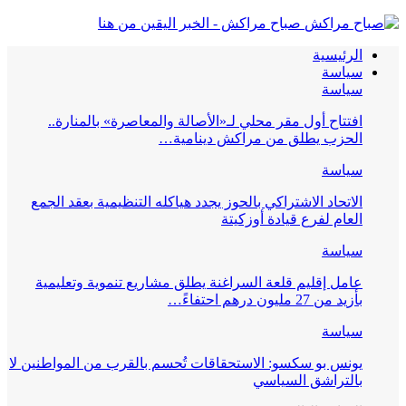
صباح مراكش - الخبر اليقين من هنا
الرئيسية
سياسة
سياسة
افتتاح أول مقر محلي لـ«الأصالة والمعاصرة» بالمنارة..
الحزب يطلق من مراكش دينامية…
سياسة
الاتحاد الاشتراكي بالحوز يجدد هياكله التنظيمية بعقد الجمع
العام لفرع قيادة أوزكيتة
سياسة
عامل إقليم قلعة السراغنة يطلق مشاريع تنموية وتعليمية
بأزيد من 27 مليون درهم احتفاءً…
سياسة
يونس بو سكسو: الاستحقاقات تُحسم بالقرب من المواطنين لا
بالتراشق السياسي