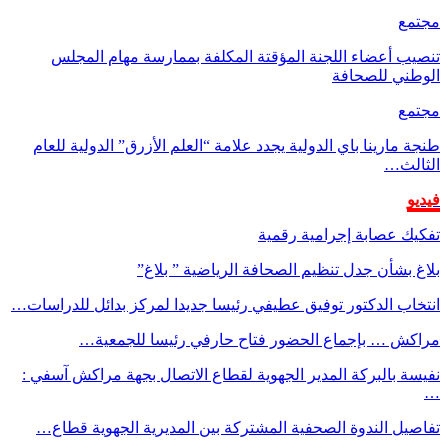
مجتمع
تنصيب أعضاء اللجنة المؤقتة المكلفة بممارسة مهام المجلس
الوطني للصحافة
مجتمع
طنجة مارينا باي الدولية يجدد علامة “العلم الأزرق” الدولية للعام
الثالث…
فيديو
تفكيك عصابة إجرامية رقمية
بلاغ بشأن جدل تنظيم الصحافة الرياضية ” بلاغ”
انتخاب الدكتور توفيق عطيفي رئيسا جديدا لمركز بدائل للدراسات…
مراكش … بإجماع الحضور فتاح حارفي رئيسا للجمعية…
نفيسة بالبركة المدير الجهوية لقطاع الاتصال بجهة مراكش آسفي :
…
تفاصيل الندوة الصحفية المشتركة بين المديرية الجهوية قطاع…