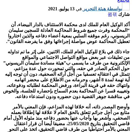
بواسطة
هيئة التحرير
في
13 يوليو, 2021
شارك
أكد الوكيل العام للملك لدى محكمة الاستئناف بالدار البيضاء، أن
“المحكمة وفرت جميع شروط المحاكمة العادلة للسجين سليمان
الريسوني، رغم موقفه السلبي بمعية أعضاء دفاعه والذين اختاروا
تعطيل المحاكمة عوض مواصلة إجراءاتها وفق ما يفرضه القانون”.
جاء ذلك في بلاغ للوكيل العام للملك، الاثنين، على إثر ما تم تداوله
من تعليقات عبر بعض مواقع التواصل الاجتماعي والمواقع
الإلكترونية من طرف ما يسمى ب”هيئة مساندة سليمان الريسوني”
حول الحكم الصادر في حقه، والتي تمحورت حول عدة مزاعم،
تتمثل في اعتقاله تعسفيا من أجل آرائه الصحفية، دون أن توجه إليه
أية تهمة لمدة 8 أشهر، وحرمانه من الاطلاع على محضر اتهامه
وانتهاك حقه في قرينة البراءة، ورفض المحكمة لطلباته ودفوعاته،
وتغييبه قسرا عن المحاكمة بعدم السماح بإحضاره للجلسة، والخوض
في مناقشة جوهر القضية دون حضوره ودون استدعاء دفاعه.
وأوضح المصدر ذاته، أنه خلافا لهذه المزاعم، فإن المعني بالأمر
متابع من أجل جرائم تتعلق بالحق العام لا علاقة لها إطلاقا بعمله
الصحفي، وأشعر بها وأجاب عنها بحضور دفاعه منذ مثوله الأول أمام
قاضي التحقيق بتاريخ 25/05/2020، مضيفا أيضا أن قرار اعتقال
المعني بالأمر احتياطيا من طرف قاضي التحقيق، اتخذ على النحو