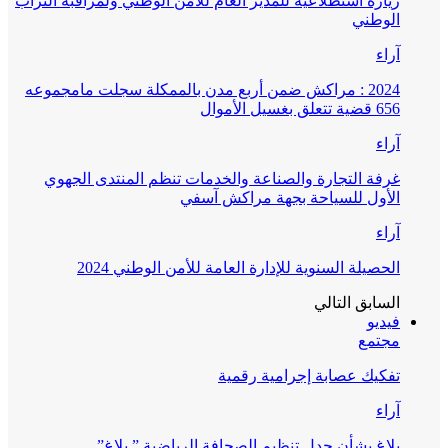
زيارة استطلاعية للمدير العام للأمن الوطني ولمراقبة التراب
الوطني
آراء
2024 : مراكش ضمن أربع مدن بالممكلة سجلت مامجموعه
656 قضية تتعلق بغسيل الأموال
آراء
غرفة التجارة والصناعة والخدمات تنظم المنتدى الجهوي
الأول للسياحة بجهة مراكش آسفي
آراء
الحصيلة السنوية للإدارة العامة للأمن الوطني 2024
السابق
التالي
فيديو
مجتمع
تفكيك عصابة إجرامية رقمية
آراء
بلاغ بشأن جدل تنظيم الصحافة الرياضية ” بلاغ”