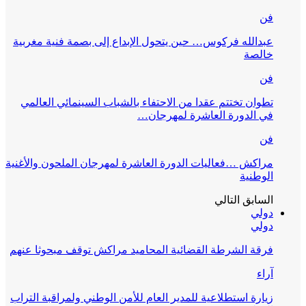
فن
عبدالله فركوس… حين يتحول الإبداع إلى بصمة فنية مغربية
خالصة
فن
تطوان تختتم عقدا من الاحتفاء بالشباب السينمائي العالمي
في الدورة العاشرة لمهرجان…
فن
مراكش …فعاليات الدورة العاشرة لمهرجان الملحون والأغنية
الوطنية
السابق
التالي
دولي
دولي
فرقة الشرطة القضائية المحاميد مراكش توقف مبحوثا عنهم
آراء
زيارة استطلاعية للمدير العام للأمن الوطني ولمراقبة التراب