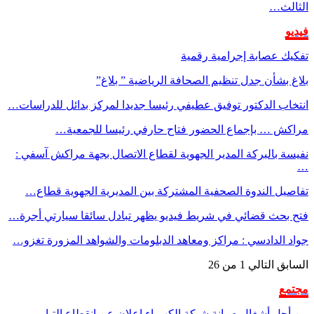
الثالث…
فيديو
تفكيك عصابة إجرامية رقمية
بلاغ بشأن جدل تنظيم الصحافة الرياضية ” بلاغ”
انتخاب الدكتور توفيق عطيفي رئيسا جديدا لمركز بدائل للدراسات…
مراكش … بإجماع الحضور فتاح حارفي رئيسا للجمعية…
نفيسة بالبركة المدير الجهوية لقطاع الاتصال بجهة مراكش آسفي :
…
تفاصيل الندوة الصحفية المشتركة بين المديرية الجهوية قطاع…
فتح بحث قضائي في شريط فيديو يظهر تبادل سائقا سيارتي أجرة…
جواد الدادسي : مراكز ومعاهد الدبلومات والشواهد المزورة تغزو…
السابق
التالي
1 من 26
مجتمع
من أجل أشغال صيانة شبكة الكهرباء إعلان عن إنقطاع التيار…