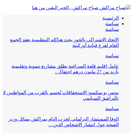
صباح مراكش - الخبر اليقين من هنا
الرئيسية
سياسة
سياسة
الاتحاد الاشتراكي بالحوز يجدد هياكله التنظيمية بعقد الجمع
العام لفرع قيادة أوزكيتة
سياسة
عامل إقليم قلعة السراغنة يطلق مشاريع تنموية وتعليمية
بأزيد من 27 مليون درهم احتفاءً…
سياسة
يونس بو سكسو: الاستحقاقات تُحسم بالقرب من المواطنين لا
بالتراشق السياسي
سياسة
الوفا المستشار البرلماني لحزب البام بمراكش يسائل وزير
الصحة حول انتشار الاشخاص الذين…