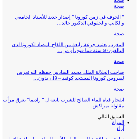
صحة
صحة
” الخوف في زمن كورونا ” إصدار جديد للأستاذ الجامعي
والكاتب والحقوقي الدكتور خالد…
صحة
المغرب يعتمد جرعة رابعة من اللقاح المضاد لكورونا لدى
البالغين 60 سنة فما فوق أو من…
صحة
صاحب الجلالة الملك محمد السادس حفظه الله تعرض
لفيروس كورونا المستجد كوفيد – 19 ، بدون…
صحة
انفجار قناة للماء الصالح للشرب تابعة ل ” راديما” تغرق مرأب
مقاولة بمراكش…
السابق
التالي
المرأة
آراء