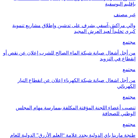
بإقليم اليوسفية
غير مصنف
والي مراكش-آسفي يشرف على تدشين وإطلاق مشاريع تنموية
كبرى تخليداً لعيد العرش المجيد
مجتمع
من أجل أشغال صيانة شبكة الماء الصالح للشرب إعلان عن نقص أو
إنقطاع في التزويد
مجتمع
من أجل اشغال صيانة شبكة الكهرباء إعلان عن انقطاع التيار
الكهربائي
مجتمع
تنصيب أعضاء اللجنة المؤقتة المكلفة بممارسة مهام المجلس
الوطني للصحافة
مجتمع
طنجة مارينا باي الدولية يجدد علامة “العلم الأزرق” الدولية للعام