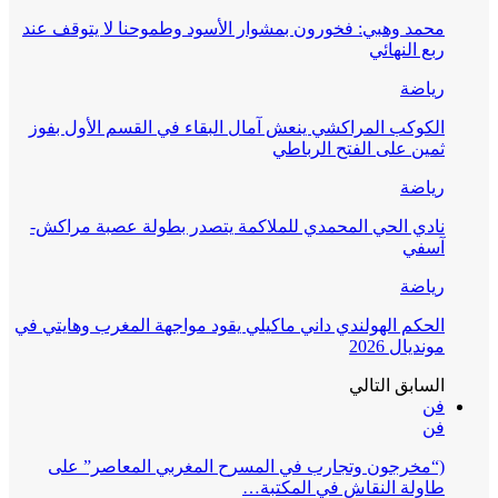
محمد وهبي: فخورون بمشوار الأسود وطموحنا لا يتوقف عند
ربع النهائي
رياضة
الكوكب المراكشي ينعش آمال البقاء في القسم الأول بفوز
ثمين على الفتح الرباطي
رياضة
نادي الحي المحمدي للملاكمة يتصدر بطولة عصبة مراكش-
آسفي
رياضة
الحكم الهولندي داني ماكيلي يقود مواجهة المغرب وهايتي في
مونديال 2026
السابق
التالي
فن
فن
(“مخرجون وتجارب في المسرح المغربي المعاصر” على
طاولة النقاش في المكتبة…