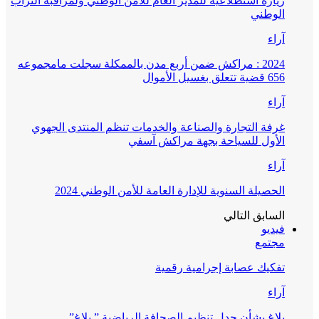
زيارة استطلاعية للمدير العام للأمن الوطني ولمراقبة التراب
الوطني
آراء
2024 : مراكش ضمن أربع مدن بالممكلة سجلت مامجموعه
656 قضية تتعلق بغسيل الأموال
آراء
غرفة التجارة والصناعة والخدمات تنظم المنتدى الجهوي
الأول للسياحة بجهة مراكش آسفي
آراء
الحصيلة السنوية للإدارة العامة للأمن الوطني 2024
السابق
التالي
فيديو
مجتمع
تفكيك عصابة إجرامية رقمية
آراء
بلاغ بشأن جدل تنظيم الصحافة الرياضية ” بلاغ”