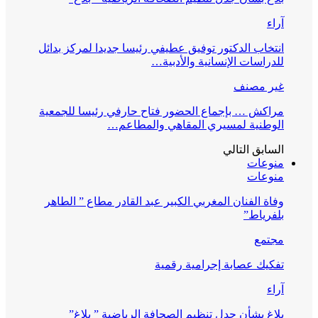
آراء
انتخاب الدكتور توفيق عطيفي رئيسا جديدا لمركز بدائل
للدراسات الإنسانية والأدبية…
غير مصنف
مراكش … بإجماع الحضور فتاح حارفي رئيسا للجمعية
الوطنية لمسيري المقاهي والمطاعم…
السابق
التالي
منوعات
منوعات
وفاة الفنان المغربي الكبير عبد القادر مطاع ” الطاهر
بلفرياط”
مجتمع
تفكيك عصابة إجرامية رقمية
آراء
بلاغ بشأن جدل تنظيم الصحافة الرياضية ” بلاغ”