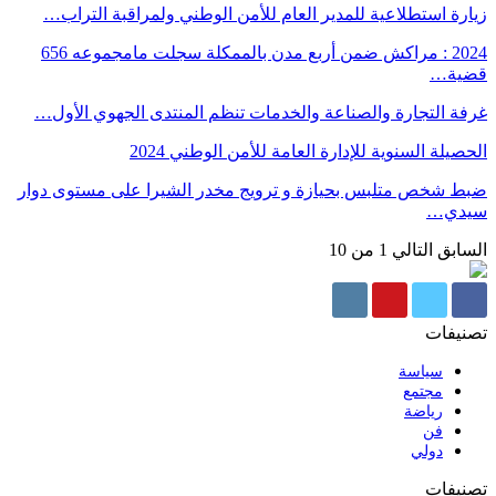
زيارة استطلاعية للمدير العام للأمن الوطني ولمراقبة التراب…
2024 : مراكش ضمن أربع مدن بالممكلة سجلت مامجموعه 656
قضية…
غرفة التجارة والصناعة والخدمات تنظم المنتدى الجهوي الأول…
الحصيلة السنوية للإدارة العامة للأمن الوطني 2024
ضبط شخص متلبس بحيازة و ترويج مخدر الشيرا على مستوى دوار
سيدي…
السابق
التالي
1 من 10
تصنيفات
سياسة
مجتمع
رياضة
فن
دولي
تصنيفات