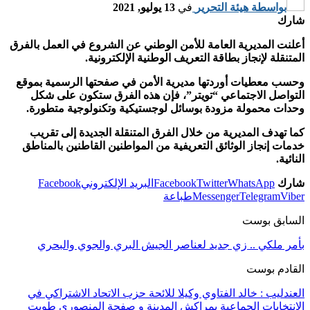
بواسطة
هيئة التحرير
في
13 يوليو, 2021
شارك
أعلنت المديرية العامة للأمن الوطني عن الشروع في العمل بالفرق
المتنقلة لإنجاز بطاقة التعريف الوطنية الإلكترونية.
وحسب معطيات أوردتها مديرية الأمن في صفحتها الرسمية بموقع
التواصل الاجتماعي “تويتر”، فإن هذه الفرق ستكون على شكل
وحدات محمولة مزودة بوسائل لوجستيكية وتكنولوجية متطورة.
كما تهدف المديرية من خلال الفرق المتنقلة الجديدة إلى تقريب
خدمات إنجاز الوثائق التعريفية من المواطنين القاطنين
بالمناطق
النائية.
شارك
WhatsApp
Twitter
Facebook
البريد الإلكتروني
Facebook
Viber
Telegram
Messenger
طباعة
السابق بوست
بأمر ملكي .. زي جديد لعناصر الجيش البري والجوي والبحري
القادم بوست
العندليب : خالد الفتاوي وكيلا للائحة حزب الاتحاد الاشتراكي في
الانتخابات الجماعية بمراكش المدينة و صفحة المنصوري طويت