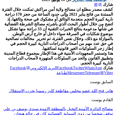
شارك
كشف مصدر مطلع ان مصالح ولاية أمن مراكش تمكنت خلال الفترة
الممتدة من فاتح يناير 2021 وإلى حدود الساعة من حجز 170 دراجة
نارية كبيرة الحجم منعدمة الوثائق أو مشكوك في صحة وثائقها، إذ
اتضح من خلال أطوار البحث الذي باشرته مصالح الشرطة القضائية
في شأنها مدعومة بنتائج الخبرات التقنية أن 33 دراجة منها تشكل
موضوع شكايات في السرقة سواء داخل أو خارج أرض الوطن.
بالموازاة مع ذلك، وخلال نفس الفترة، تم تحرير مخالفات تصالحية
في حق عدد مهم من أصحاب الدراجات النارية كبيرة الحجم في
إطار زجر السلوكيات الغير قانونية لسائقيها.
هذا وتستمر المجهودات الأمنية في هذا الإطار بمجموع قطاع المدينة
وتطبيق القانون والحد من السلوكات المتهورة لأصحاب الدراجات
النارية كبيرة الحجم.
شارك
WhatsApp
Twitter
Facebook
البريد الإلكتروني
Facebook
Viber
Telegram
Messenger
طباعة
السابق بوست
هاني فتح الله عضو مجلس مقاطعة كليز رسميا بحزب الاستقلال
القادم بوست
مصالح الدائرة الأمنية النخيل بالمنطقة الامنية سيدي يوسف بن علي
توقف شخصا من ذوي السوابق القضائية كان في حالة هيجان