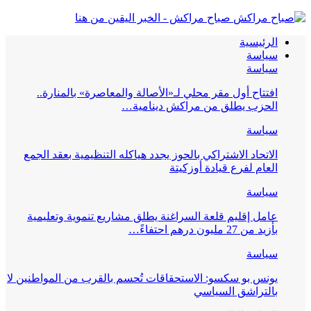
صباح مراكش - الخبر اليقين من هنا
الرئيسية
سياسة
سياسة
افتتاح أول مقر محلي لـ«الأصالة والمعاصرة» بالمنارة..
الحزب يطلق من مراكش دينامية…
سياسة
الاتحاد الاشتراكي بالحوز يجدد هياكله التنظيمية بعقد الجمع
العام لفرع قيادة أوزكيتة
سياسة
عامل إقليم قلعة السراغنة يطلق مشاريع تنموية وتعليمية
بأزيد من 27 مليون درهم احتفاءً…
سياسة
يونس بو سكسو: الاستحقاقات تُحسم بالقرب من المواطنين لا
بالتراشق السياسي