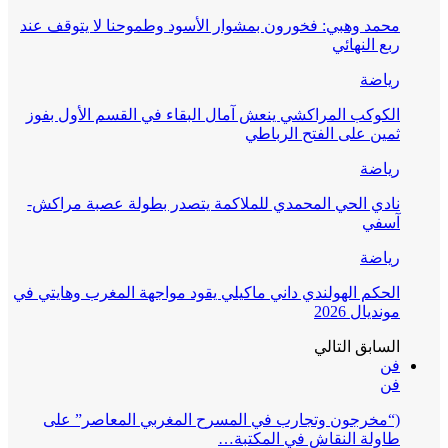
محمد وهبي: فخورون بمشوار الأسود وطموحنا لا يتوقف عند
ربع النهائي
رياضة
الكوكب المراكشي ينعش آمال البقاء في القسم الأول بفوز
ثمين على الفتح الرباطي
رياضة
نادي الحي المحمدي للملاكمة يتصدر بطولة عصبة مراكش-
آسفي
رياضة
الحكم الهولندي داني ماكيلي يقود مواجهة المغرب وهايتي في
مونديال 2026
السابق
التالي
فن
فن
(“مخرجون وتجارب في المسرح المغربي المعاصر” على
طاولة النقاش في المكتبة…