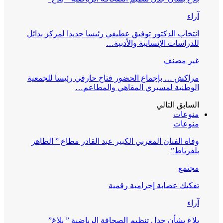
آراء
انتخاب الدكتور توفيق عطيفي رئيسا جديدا لمركز بدائل
للدراسات الإنسانية والأدبية…
غير مصنف
مراكش … بإجماع الحضور فتاح حارفي رئيسا للجمعية
الوطنية لمسيري المقاهي والمطاعم…
السابق
التالي
منوعات
منوعات
وفاة الفنان المغربي الكبير عبد القادر مطاع ” الطاهر
بلفرياط”
مجتمع
تفكيك عصابة إجرامية رقمية
آراء
بلاغ بشأن جدل تنظيم الصحافة الرياضية ” بلاغ”