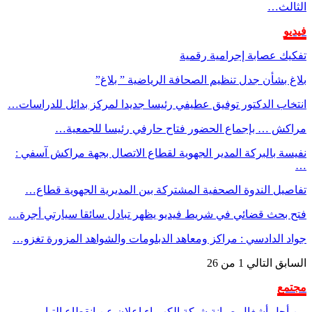
الثالث…
فيديو
تفكيك عصابة إجرامية رقمية
بلاغ بشأن جدل تنظيم الصحافة الرياضية ” بلاغ”
انتخاب الدكتور توفيق عطيفي رئيسا جديدا لمركز بدائل للدراسات…
مراكش … بإجماع الحضور فتاح حارفي رئيسا للجمعية…
نفيسة بالبركة المدير الجهوية لقطاع الاتصال بجهة مراكش آسفي :
…
تفاصيل الندوة الصحفية المشتركة بين المديرية الجهوية قطاع…
فتح بحث قضائي في شريط فيديو يظهر تبادل سائقا سيارتي أجرة…
جواد الدادسي : مراكز ومعاهد الدبلومات والشواهد المزورة تغزو…
السابق
التالي
1 من 26
مجتمع
من أجل أشغال صيانة شبكة الكهرباء إعلان عن إنقطاع التيار…