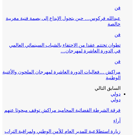
فن
عبدالله فركوس… حين يتحول الإبداع إلى بصمة فنية مغربية
خالصة
فن
تطوان تختتم عقدا من الاحتفاء بالشباب السينمائي العالمي
في الدورة العاشرة لمهرجان…
فن
مراكش …فعاليات الدورة العاشرة لمهرجان الملحون والأغنية
الوطنية
السابق
التالي
دولي
دولي
فرقة الشرطة القضائية المحاميد مراكش توقف مبحوثا عنهم
آراء
زيارة استطلاعية للمدير العام للأمن الوطني ولمراقبة التراب