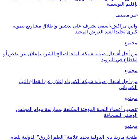
بإقليم اليوسفية
غير مصنف
والي مراكش-آسفي يشرف على تدشين وإطلاق مشاريع تنموية
كبرى تخليداً لعيد العرش المجيد
مجتمع
من أجل أشغال صيانة شبكة الماء الصالح للشرب إعلان عن نقص أو
إنقطاع في التزويد
مجتمع
من أجل اشغال صيانة شبكة الكهرباء إعلان عن انقطاع التيار
الكهربائي
مجتمع
تنصيب أعضاء اللجنة المؤقتة المكلفة بممارسة مهام المجلس
الوطني للصحافة
مجتمع
طنجة مارينا باي الدولية يجدد علامة “العلم الأزرق” الدولية للعام