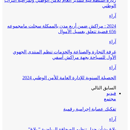
زيارة استطلاعية للمدير العام للأمن الوطني ولمراقبة التراب
الوطني
آراء
2024 : مراكش ضمن أربع مدن بالممكلة سجلت مامجموعه
656 قضية تتعلق بغسيل الأموال
آراء
غرفة التجارة والصناعة والخدمات تنظم المنتدى الجهوي
الأول للسياحة بجهة مراكش آسفي
آراء
الحصيلة السنوية للإدارة العامة للأمن الوطني 2024
السابق
التالي
فيديو
مجتمع
تفكيك عصابة إجرامية رقمية
آراء
بلاغ بشأن جدل تنظيم الصحافة الرياضية ” بلاغ”