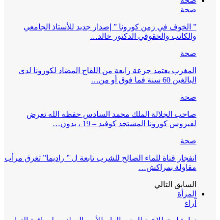
صحة
صحة
” الخوف في زمن كورونا ” إصدار جديد للأستاذ الجامعي
والكاتب والحقوقي الدكتور خالد…
صحة
المغرب يعتمد جرعة رابعة من اللقاح المضاد لكورونا لدى
البالغين 60 سنة فما فوق أو من…
صحة
صاحب الجلالة الملك محمد السادس حفظه الله تعرض
لفيروس كورونا المستجد كوفيد – 19 ، بدون…
صحة
انفجار قناة للماء الصالح للشرب تابعة ل ” راديما” تغرق مرأب
مقاولة بمراكش…
السابق
التالي
المرأة
آراء