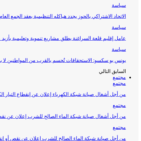
سياسة
الاتحاد الاشتراكي بالحوز يجدد هياكله التنظيمية بعقد الجمع العام
سياسة
عامل إقليم قلعة السراغنة يطلق مشاريع تنموية وتعليمية بأزيد من 27 مليون درهم احتف
سياسة
يونس بو سكسو: الاستحقاقات تُحسم بالقرب من المواطنين لا ب
السابق
التالي
مجتمع
مجتمع
من أجل أشغال صيانة شبكة الكهرباء إعلان عن إنقطاع التيار الك
مجتمع
من أجل أشغال صيانة شبكة الماء الصالح للشرب إعلان عن نقص 
مجتمع
من أجل صيانة شبكة الماء الصالح للشرب إعلان عن نقص أو انق