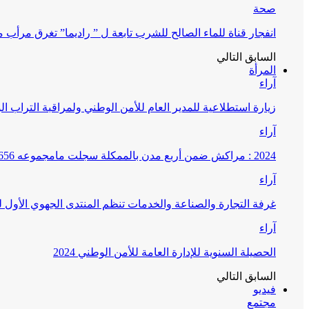
صحة
انفجار قناة للماء الصالح للشرب تابعة ل ” راديما” تغرق مرأ
السابق
التالي
المرأة
آراء
زيارة استطلاعية للمدير العام للأمن الوطني ولمراقبة التراب ا
آراء
2024 : مراكش ضمن أربع مدن بالممكلة سجلت مامجموعه 656 قضية تتعلق بغسيل الأموال
آراء
غرفة التجارة والصناعة والخدمات تنظم المنتدى الجهوي الأول
آراء
الحصيلة السنوية للإدارة العامة للأمن الوطني 2024
السابق
التالي
فيديو
مجتمع