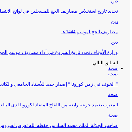
دين
تحديد تاريخ استخلاص مصاريف الحج للمسجلين في لوائح الانتظار (
دين
مصاريف الحج لموسم 1444 هـ
دين
وزارة الأوقاف تحدد تاريخ الشروع في أداء مصاريف موسم الحج لـ 4
السابق
التالي
صحة
صحة
” الخوف في زمن كورونا ” إصدار جديد للأستاذ الجامعي والكات
صحة
المغرب يعتمد جرعة رابعة من اللقاح المضاد لكورونا لدى البالغين 60 سنة فما فوق أو 
صحة
صاحب الجلالة الملك محمد السادس حفظه الله تعرض لفيروس كورونا ا