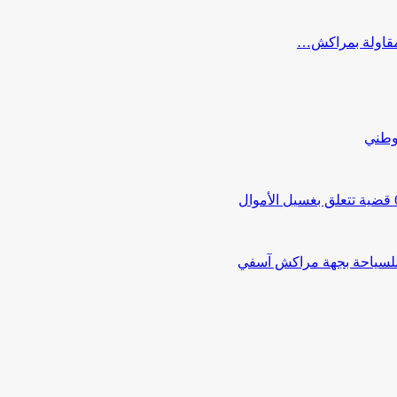
ب مقاولة بمراكش…
لوطني
 للسياحة بجهة مراكش آسفي