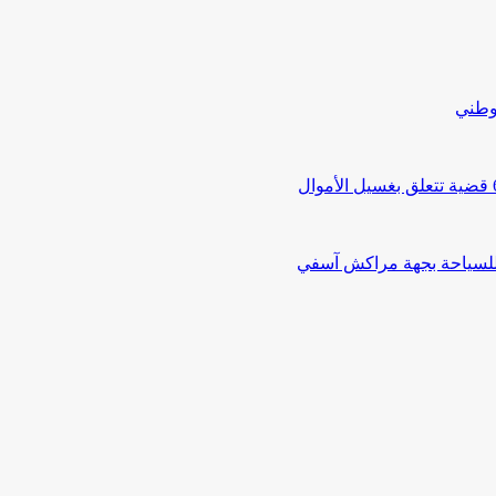
لوطني
 للسياحة بجهة مراكش آسفي