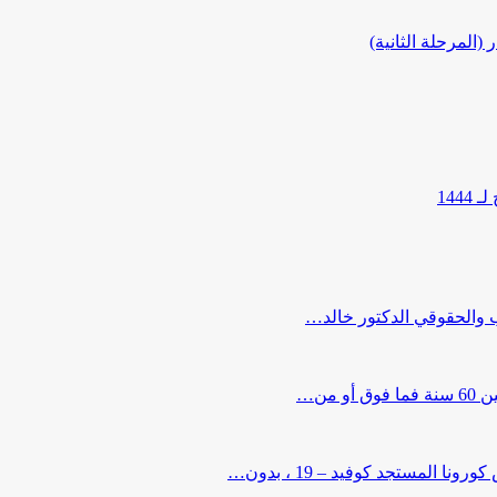
المرحلة الثانية)
144
ب والحقوقي الدكتور خالد…
من…
لمستجد كوفيد – 19 ، بدون…