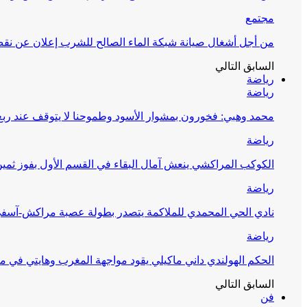
مجتمع
من أجل أشغال صيانة شبكة الماء الصالح للشرب إعلان عن نقص 
السابق
التالي
رياضة
رياضة
محمد وهبي: فخورون بمشوار الأسود وطموحنا لا يتوقف عند ربع 
رياضة
الكوكب المراكشي ينعش آمال البقاء في القسم الأول بفوز ثمين
رياضة
نادي الحي المحمدي للملاكمة يتصدر بطولة عصبة مراكش-آسف
رياضة
الحكم الهولندي داني ماكيلي يقود مواجهة المغرب وهايتي في مونديا
السابق
التالي
فن