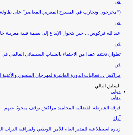
فن
(“مخرجون وتجارب في المسرح المغربي المعاصر” على طاولة 
فن
عبدالله فركوس… حين يتحول الإبداع إلى بصمة فنية مغربية خا
فن
تطوان تختتم عقدا من الاحتفاء بالشباب السينمائي العالمي في
فن
مراكش …فعاليات الدورة العاشرة لمهرجان الملحون والأغنية ا
السابق
التالي
دولي
دولي
فرقة الشرطة القضائية المحاميد مراكش توقف مبحوثا عنهم
آراء
زيارة استطلاعية للمدير العام للأمن الوطني ولمراقبة التراب ا