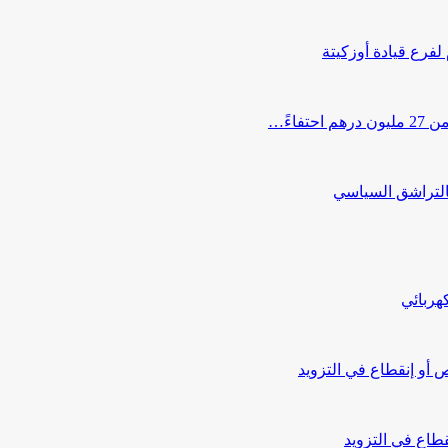
 لفرع قيادة أوزكيتة
اءً…
التراشق السياسي
هربائي
أو إنقطاع في التزويد
طاع في التزويد