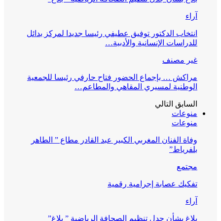
آراء
انتخاب الدكتور توفيق عطيفي رئيسا جديدا لمركز بدائل
للدراسات الإنسانية والأدبية…
غير مصنف
مراكش … بإجماع الحضور فتاح حارفي رئيسا للجمعية
الوطنية لمسيري المقاهي والمطاعم…
السابق
التالي
منوعات
منوعات
وفاة الفنان المغربي الكبير عبد القادر مطاع ” الطاهر
بلفرياط”
مجتمع
تفكيك عصابة إجرامية رقمية
آراء
بلاغ بشأن جدل تنظيم الصحافة الرياضية ” بلاغ”