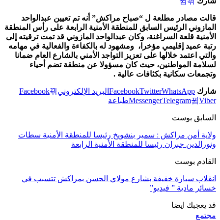
شارك
قالت مصادر مطلعة ل “صباح مراكش” أنه تم تعيين عبدالواحد
المازوني الرئيس السابق للمنطقة الأمنية الرابعة على رأس المنطقة
الأمنية قلعة السراغنة، وكان عبدالواحد المازوني قد تمت ترقيته إلى
رتبة عميد إقليمي مؤخرا، ومشهود له بالكفاءة والفعالية في مهامه
والتي اعتمد خلالها على تعزيز التواجد الأمني بالشارع العام ضمانا
لسلامة المواطنين، حيث كان مسؤولا عن منطقة تضم أحياء
وتجمعات سكانية بكثافات عالية .
شارك
WhatsApp
Twitter
Facebook
البريد الإلكتروني
Facebook
Viber
Telegram
Messenger
طباعة
السابق بوست
ولاية أمن مراكش : سمير بنشويخ رئيسا للمنطقة الأمنية سطات
ونورالدين جبران رئيسا للمنطقة الأمنية الرابعة
القادم بوست
انقلاب سيارة خفيفة بشارع مولاي الحسن بمراكش تتسبب في
خسائر مادية ” فيديو”
قد يعجبك ايضا
مجتمع