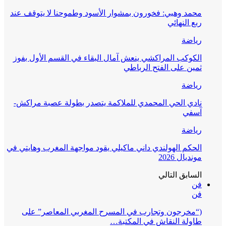
محمد وهبي: فخورون بمشوار الأسود وطموحنا لا يتوقف عند
ربع النهائي
رياضة
الكوكب المراكشي ينعش آمال البقاء في القسم الأول بفوز
ثمين على الفتح الرباطي
رياضة
نادي الحي المحمدي للملاكمة يتصدر بطولة عصبة مراكش-
آسفي
رياضة
الحكم الهولندي داني ماكيلي يقود مواجهة المغرب وهايتي في
مونديال 2026
السابق
التالي
فن
فن
(“مخرجون وتجارب في المسرح المغربي المعاصر” على
طاولة النقاش في المكتبة…