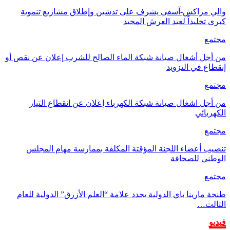
والي مراكش-آسفي يشرف على تدشين وإطلاق مشاريع تنموية
كبرى تخليداً لعيد العرش المجيد
مجتمع
من أجل أشغال صيانة شبكة الماء الصالح للشرب إعلان عن نقص أو
إنقطاع في التزويد
مجتمع
من أجل اشغال صيانة شبكة الكهرباء إعلان عن انقطاع التيار
الكهربائي
مجتمع
تنصيب أعضاء اللجنة المؤقتة المكلفة بممارسة مهام المجلس
الوطني للصحافة
مجتمع
طنجة مارينا باي الدولية يجدد علامة “العلم الأزرق” الدولية للعام
الثالث…
فيديو