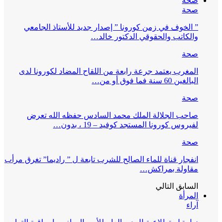
صحة
صحة
” الخوف في زمن كورونا ” إصدار جديد للأستاذ الجامعي
والكاتب والحقوقي الدكتور خالد…
صحة
المغرب يعتمد جرعة رابعة من اللقاح المضاد لكورونا لدى
البالغين 60 سنة فما فوق أو من…
صحة
صاحب الجلالة الملك محمد السادس حفظه الله تعرض
لفيروس كورونا المستجد كوفيد – 19 ، بدون…
صحة
انفجار قناة للماء الصالح للشرب تابعة ل ” راديما” تغرق مرأب
مقاولة بمراكش…
السابق
التالي
المرأة
آراء