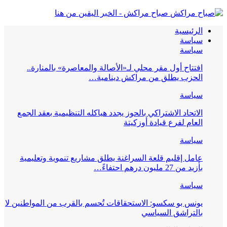
صباح مراكش - الخبر اليقين من هنا
الرئيسية
سياسة
سياسة
افتتاح أول مقر محلي لـ«الأصالة والمعاصرة» بالمنارة..
الحزب يطلق من مراكش دينامية…
سياسة
الاتحاد الاشتراكي بالحوز يجدد هياكله التنظيمية بعقد الجمع
العام لفرع قيادة أوزكيتة
سياسة
عامل إقليم قلعة السراغنة يطلق مشاريع تنموية وتعليمية
بأزيد من 27 مليون درهم احتفاءً…
سياسة
يونس بو سكسو: الاستحقاقات تُحسم بالقرب من المواطنين لا
بالتراشق السياسي