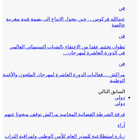
فن
عبدالله فركوس… حين يتحول الإبداع إلى بصمة فنية مغربية
خالصة
فن
تطوان تختتم عقدا من الاحتفاء بالشباب السينمائي العالمي
في الدورة العاشرة لمهرجان…
فن
مراكش …فعاليات الدورة العاشرة لمهرجان الملحون والأغنية
الوطنية
السابق
التالي
دولي
دولي
فرقة الشرطة القضائية المحاميد مراكش توقف مبحوثا عنهم
آراء
زيارة استطلاعية للمدير العام للأمن الوطني ولمراقبة التراب