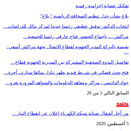
تفكيك عصابة إجرامية رقمية
بلاغ بشأن جدل تنظيم الصحافة الرياضية ” بلاغ”
انتخاب الدكتور توفيق عطيفي رئيسا جديدا لمركز بدائل للدراسات…
مراكش … بإجماع الحضور فتاح حارفي رئيسا للجمعية…
نفيسة بالبركة المدير الجهوية لقطاع الاتصال بجهة مراكش آسفي :
…
تفاصيل الندوة الصحفية المشتركة بين المديرية الجهوية قطاع…
فتح بحث قضائي في شريط فيديو يظهر تبادل سائقا سيارتي أجرة…
جواد الدادسي : مراكز ومعاهد الدبلومات والشواهد المزورة تغزو…
السابق
التالي
1 من 26
مجتمع
من أجل أشغال صيانة شبكة الكهرباء إعلان عن إنقطاع التيار…
5 أغسطس, 2026