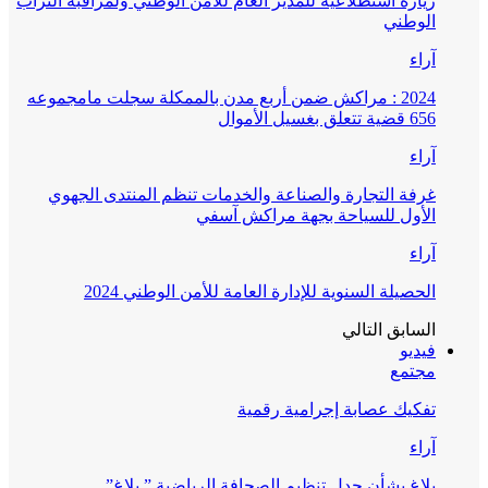
زيارة استطلاعية للمدير العام للأمن الوطني ولمراقبة التراب
الوطني
آراء
2024 : مراكش ضمن أربع مدن بالممكلة سجلت مامجموعه
656 قضية تتعلق بغسيل الأموال
آراء
غرفة التجارة والصناعة والخدمات تنظم المنتدى الجهوي
الأول للسياحة بجهة مراكش آسفي
آراء
الحصيلة السنوية للإدارة العامة للأمن الوطني 2024
السابق
التالي
فيديو
مجتمع
تفكيك عصابة إجرامية رقمية
آراء
بلاغ بشأن جدل تنظيم الصحافة الرياضية ” بلاغ”