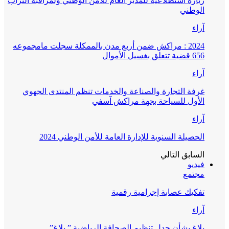
زيارة استطلاعية للمدير العام للأمن الوطني ولمراقبة التراب
الوطني
آراء
2024 : مراكش ضمن أربع مدن بالممكلة سجلت مامجموعه
656 قضية تتعلق بغسيل الأموال
آراء
غرفة التجارة والصناعة والخدمات تنظم المنتدى الجهوي
الأول للسياحة بجهة مراكش آسفي
آراء
الحصيلة السنوية للإدارة العامة للأمن الوطني 2024
السابق
التالي
فيديو
مجتمع
تفكيك عصابة إجرامية رقمية
آراء
بلاغ بشأن جدل تنظيم الصحافة الرياضية ” بلاغ”