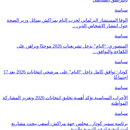
سياسة
الوفا المستشار البرلماني لحزب البام بمراكش يسائل وزير الصحة
حول انتشار الاشخاص الذين…
سياسة
المنصوري: “البام” يدخل تشريعيات 2026 موحدًا ويراهن على
الكفاءة والتوافق…
سياسة
كودار: توافق كامل داخل “البام” على مرشحي انتخابات 2026 بعد 17
اجتماعًا
سياسة
الأحزاب السياسية تؤكد أهمية تخليق انتخابات 2026 وتعزيز المشاركة
المواطنة
سياسة
برئاسة سمير كودار.. مجلس جهة مراكش–آسفي يبحث مشاريع
استراتيجية لدعم التنمية والبنية…