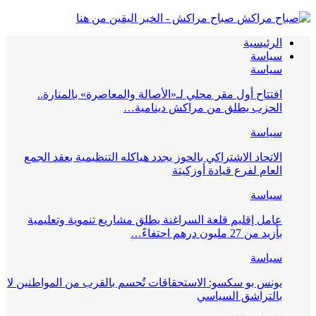
صباح مراكش - الخبر اليقين من هنا
الرئيسية
سياسة
سياسة
افتتاح أول مقر محلي لـ«الأصالة والمعاصرة» بالمنارة..
الحزب يطلق من مراكش دينامية…
سياسة
الاتحاد الاشتراكي بالحوز يجدد هياكله التنظيمية بعقد الجمع
العام لفرع قيادة أوزكيتة
سياسة
عامل إقليم قلعة السراغنة يطلق مشاريع تنموية وتعليمية
بأزيد من 27 مليون درهم احتفاءً…
سياسة
يونس بو سكسو: الاستحقاقات تُحسم بالقرب من المواطنين لا
بالتراشق السياسي