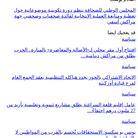
المجلس الوطني للصحافة ينظم دورة تكوينية موضوعاتية حول
تغطية ومتابعة العملية الإنتخابية لفائدة صحفيات وصحفيي جهة
مراكش أسفي
قد يعجبك ايضا
سياسة
افتتاح أول مقر محلي لـ«الأصالة والمعاصرة» بالمنارة.. الحزب
يطلق من مراكش دينامية…
سياسة
الاتحاد الاشتراكي بالحوز يجدد هياكله التنظيمية بعقد الجمع العام
لفرع قيادة أوزكيتة
سياسة
عامل إقليم قلعة السراغنة يطلق مشاريع تنموية وتعليمية بأزيد من
27 مليون درهم احتفاءً…
سياسة
يونس بو سكسو: الاستحقاقات تُحسم بالقرب من المواطنين لا
بالتراشق السياسي