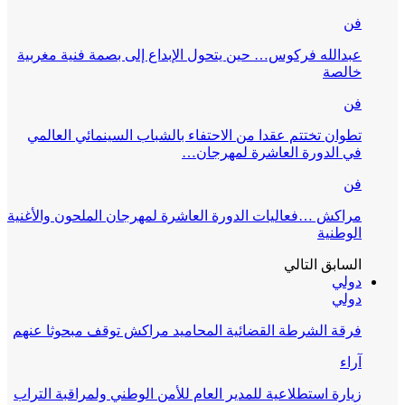
فن
عبدالله فركوس… حين يتحول الإبداع إلى بصمة فنية مغربية
خالصة
فن
تطوان تختتم عقدا من الاحتفاء بالشباب السينمائي العالمي
في الدورة العاشرة لمهرجان…
فن
مراكش …فعاليات الدورة العاشرة لمهرجان الملحون والأغنية
الوطنية
السابق
التالي
دولي
دولي
فرقة الشرطة القضائية المحاميد مراكش توقف مبحوثا عنهم
آراء
زيارة استطلاعية للمدير العام للأمن الوطني ولمراقبة التراب