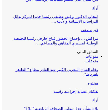
آراء
انتخاب الدكتور توفيق عطيفي رئيسا جديدا لمركز بدائل
للدراسات الإنسانية والأدبية…
غير مصنف
مراكش … بإجماع الحضور فتاح حارفي رئيسا للجمعية
الوطنية لمسيري المقاهي والمطاعم…
السابق
التالي
منوعات
منوعات
وفاة الفنان المغربي الكبير عبد القادر مطاع ” الطاهر
بلفرياط”
مجتمع
تفكيك عصابة إجرامية رقمية
آراء
بلاغ بشأن جدل تنظيم الصحافة الرياضية ” بلاغ”