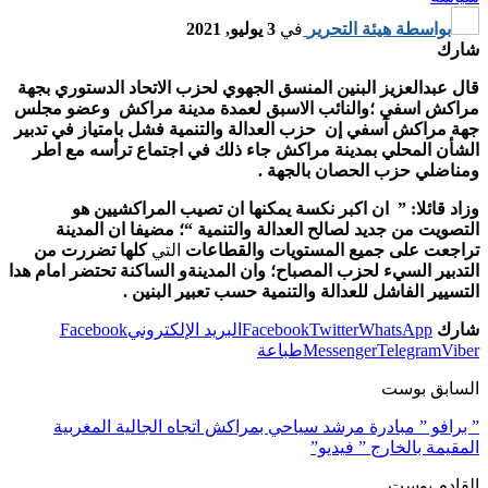
بواسطة
هيئة التحرير
في
3 يوليو, 2021
شارك
قال عبدالعزيز البنين المنسق الجهوي لحزب الاتحاد الدستوري بجهة
مراكش اسفي ؛والنائب الاسبق لعمدة مدينة مراكش وعضو مجلس
جهة مراكش آسفي إن حزب العدالة والتنمية فشل بامتياز في تدبير
الشأن المحلي بمدينة مراكش جاء ذلك في اجتماع ترأسه مع اطر
ومناضلي حزب الحصان بالجهة .
وزاد قائلا: ” ان اكبر نكسة يمكنها ان تصيب المراكشيين هو
التصويت من جديد لصالح العدالة والتنمية “؛ مضيفا ان المدينة
تراجعت على جميع المستويات والقطاعات
التي
كلها تضررت من
التدبير السيء لحزب المصباح؛ وان المدينةو الساكنة تحتضر امام هدا
التسيير الفاشل للعدالة والتنمية حسب تعبير البنين .
شارك
WhatsApp
Twitter
Facebook
البريد الإلكتروني
Facebook
Viber
Telegram
Messenger
طباعة
السابق بوست
” برافو ” مبادرة مرشد سياحي بمراكش اتجاه الجالية المغربية
المقيمة بالخارج ” فيديو”
القادم بوست