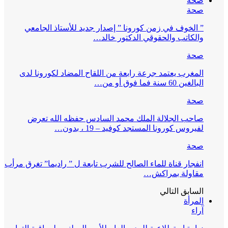
صحة
صحة
” الخوف في زمن كورونا ” إصدار جديد للأستاذ الجامعي
والكاتب والحقوقي الدكتور خالد…
صحة
المغرب يعتمد جرعة رابعة من اللقاح المضاد لكورونا لدى
البالغين 60 سنة فما فوق أو من…
صحة
صاحب الجلالة الملك محمد السادس حفظه الله تعرض
لفيروس كورونا المستجد كوفيد – 19 ، بدون…
صحة
انفجار قناة للماء الصالح للشرب تابعة ل ” راديما” تغرق مرأب
مقاولة بمراكش…
السابق
التالي
المرأة
آراء