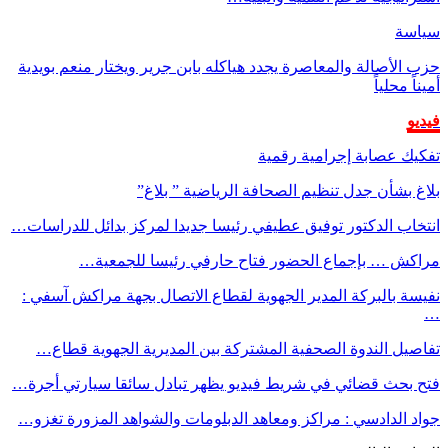
سياسة
حزب الأصالة والمعاصرة يجدد هياكله بابن جرير ويختار منعم بويدية
أميناً محلياً
فيديو
تفكيك عصابة إجرامية رقمية
بلاغ بشأن جدل تنظيم الصحافة الرياضية ” بلاغ”
انتخاب الدكتور توفيق عطيفي رئيسا جديدا لمركز بدائل للدراسات…
مراكش … بإجماع الحضور فتاح حارفي رئيسا للجمعية…
نفيسة بالبركة المدير الجهوية لقطاع الاتصال بجهة مراكش آسفي :
…
تفاصيل الندوة الصحفية المشتركة بين المديرية الجهوية قطاع…
فتح بحث قضائي في شريط فيديو يظهر تبادل سائقا سيارتي أجرة…
جواد الدادسي : مراكز ومعاهد الدبلومات والشواهد المزورة تغزو…