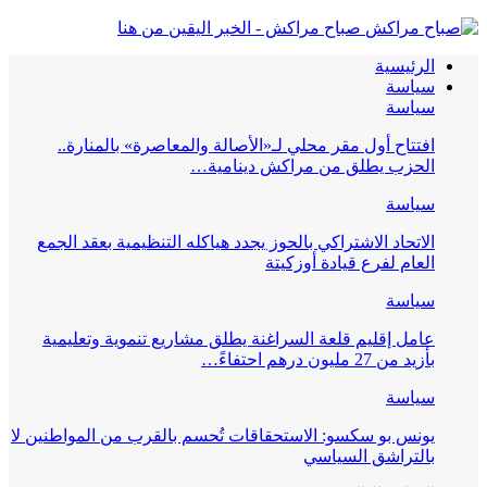
صباح مراكش - الخبر اليقين من هنا
الرئيسية
سياسة
سياسة
افتتاح أول مقر محلي لـ«الأصالة والمعاصرة» بالمنارة..
الحزب يطلق من مراكش دينامية…
سياسة
الاتحاد الاشتراكي بالحوز يجدد هياكله التنظيمية بعقد الجمع
العام لفرع قيادة أوزكيتة
سياسة
عامل إقليم قلعة السراغنة يطلق مشاريع تنموية وتعليمية
بأزيد من 27 مليون درهم احتفاءً…
سياسة
يونس بو سكسو: الاستحقاقات تُحسم بالقرب من المواطنين لا
بالتراشق السياسي