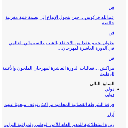
فن
عبدالله فركوس… حين يتحول الإبداع إلى بصمة فنية مغربية
خالصة
فن
تطوان تختتم عقدا من الاحتفاء بالشباب السينمائي العالمي
في الدورة العاشرة لمهرجان…
فن
مراكش …فعاليات الدورة العاشرة لمهرجان الملحون والأغنية
الوطنية
السابق
التالي
دولي
دولي
فرقة الشرطة القضائية المحاميد مراكش توقف مبحوثا عنهم
آراء
زيارة استطلاعية للمدير العام للأمن الوطني ولمراقبة التراب