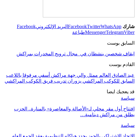
شارك
WhatsApp
Twitter
Facebook
البريد الإلكتروني
Facebook
Viber
Telegram
Messenger
طباعة
السابق بوست
ايقاف شخصين ينشطان في مجال ترويج المخدرات بمراكش
القادم بوست
عبد الصادق العالم ممثل والي جهة مراكش أسفي مرفوقا باللاعب
السابق للكوكب المراكشي يزوران تدريب فريق الكوكب المراكشي
قد يعجبك ايضا
سياسة
افتتاح أول مقر محلي لـ«الأصالة والمعاصرة» بالمنارة.. الحزب
يطلق من مراكش دينامية…
سياسة
الاتحاد الاشتراكي بالحوز يجدد هياكله التنظيمية بعقد الجمع العام