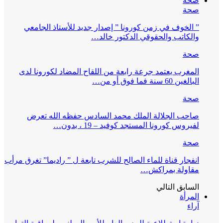
صحة
صحة
” الخوف في زمن كورونا ” إصدار جديد للأستاذ الجامعي
والكاتب والحقوقي الدكتور خالد…
صحة
المغرب يعتمد جرعة رابعة من اللقاح المضاد لكورونا لدى
البالغين 60 سنة فما فوق أو من…
صحة
صاحب الجلالة الملك محمد السادس حفظه الله تعرض
لفيروس كورونا المستجد كوفيد – 19 ، بدون…
صحة
انفجار قناة للماء الصالح للشرب تابعة ل ” راديما” تغرق مرأب
مقاولة بمراكش…
السابق
التالي
المرأة
آراء