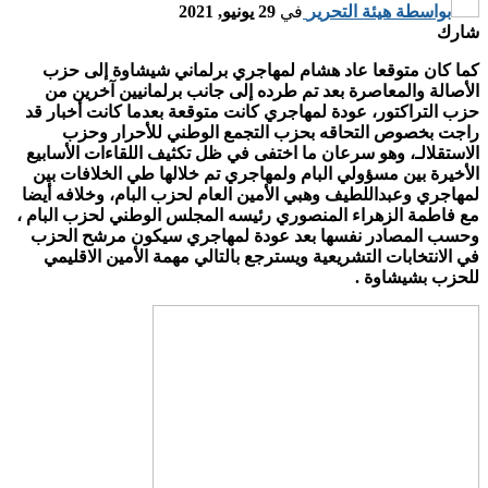
بواسطة
هيئة التحرير
في
29 يونيو, 2021
شارك
كما كان متوقعا عاد هشام لمهاجري برلماني شيشاوة إلى حزب
الأصالة والمعاصرة بعد تم طرده إلى جانب برلمانيين آخرين من
حزب التراكتور، عودة لمهاجري كانت متوقعة بعدما كانت أخبار قد
راجت بخصوص التحاقه بحزب التجمع الوطني للأحرار وحزب
الاستقلالـ، وهو سرعان ما اختفى في ظل تكثيف اللقاءات الأسابيع
الأخيرة بين مسؤولي البام ولمهاجري تم خلالها طي الخلافات بين
لمهاجري وعبداللطيف وهبي الأمين العام لحزب البام، وخلافه أيضا
مع فاطمة الزهراء المنصوري رئيسه المجلس الوطني لحزب البام ،
وحسب المصادر نفسها بعد عودة لمهاجري سيكون مرشح الحزب
في الانتخابات التشريعية ويسترجع بالتالي مهمة الأمين الاقليمي
للحزب بشيشاوة .