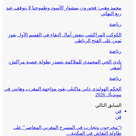
محمد وهبي: فخورون بمشوار الأسود وطموحنا لا يتوقف عند
ربع النهائي
رياضة
الكوكب المراكشي ينعش آمال البقاء في القسم الأول بفوز
ثمين على الفتح الرباطي
رياضة
نادي الحي المحمدي للملاكمة يتصدر بطولة عصبة مراكش-
آسفي
رياضة
الحكم الهولندي داني ماكيلي يقود مواجهة المغرب وهايتي في
مونديال 2026
السابق
التالي
فن
فن
(“مخرجون وتجارب في المسرح المغربي المعاصر” على
طاولة النقاش في المكتبة…