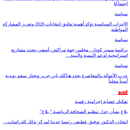
اجتماعًا
سياسة
الأحزاب السياسية تؤكد أهمية تخليق انتخابات 2026 وتعزيز المشاركة
المواطنة
سياسة
برئاسة سمير كودار.. مجلس جهة مراكش–آسفي يبحث مشاريع
استراتيجية لدعم التنمية والبنية…
سياسة
حزب الأصالة والمعاصرة يجدد هياكله بابن جرير ويختار منعم بويدية
أميناً محلياً
فيديو
تفكيك عصابة إجرامية رقمية
بلاغ بشأن جدل تنظيم الصحافة الرياضية ” بلاغ”
انتخاب الدكتور توفيق عطيفي رئيسا جديدا لمركز بدائل للدراسات…