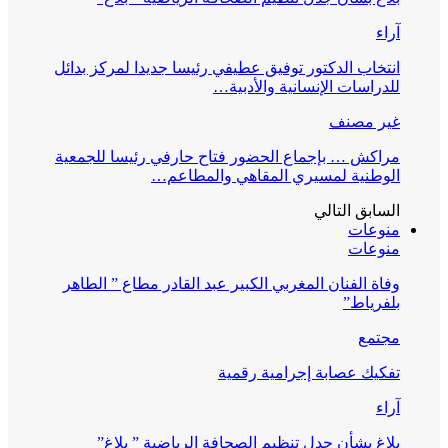
آراء
انتخاب الدكتور توفيق عطيفي رئيسا جديدا لمركز بدائل
للدراسات الإنسانية والأدبية…
غير مصنف
مراكش … بإجماع الحضور فتاح حارفي رئيسا للجمعية
الوطنية لمسيري المقاهي والمطاعم…
السابق
التالي
منوعات
منوعات
وفاة الفنان المغربي الكبير عبد القادر مطاع ” الطاهر
بلفرياط”
مجتمع
تفكيك عصابة إجرامية رقمية
آراء
بلاغ بشأن جدل تنظيم الصحافة الرياضية ” بلاغ”