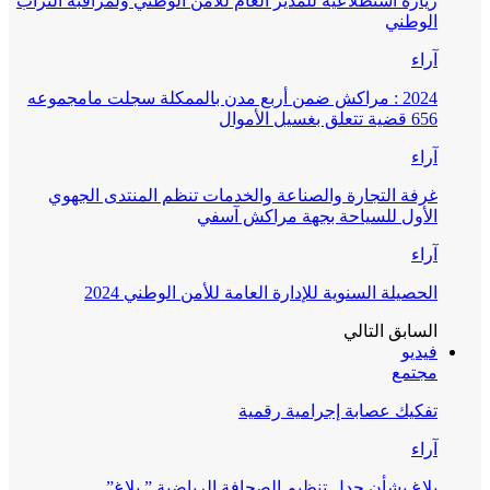
زيارة استطلاعية للمدير العام للأمن الوطني ولمراقبة التراب
الوطني
آراء
2024 : مراكش ضمن أربع مدن بالممكلة سجلت مامجموعه
656 قضية تتعلق بغسيل الأموال
آراء
غرفة التجارة والصناعة والخدمات تنظم المنتدى الجهوي
الأول للسياحة بجهة مراكش آسفي
آراء
الحصيلة السنوية للإدارة العامة للأمن الوطني 2024
السابق
التالي
فيديو
مجتمع
تفكيك عصابة إجرامية رقمية
آراء
بلاغ بشأن جدل تنظيم الصحافة الرياضية ” بلاغ”