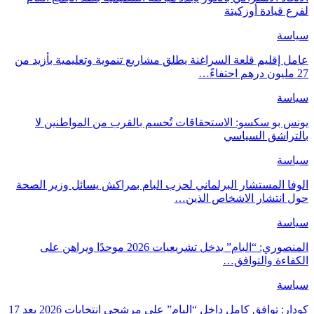
لفرع قيادة أوزكيتة
سياسة
عامل إقليم قلعة السراغنة يطلق مشاريع تنموية وتعليمية بأزيد من
27 مليون درهم احتفاءً…
سياسة
يونس بو سكسو: الاستحقاقات تُحسم بالقرب من المواطنين لا
بالتراشق السياسي
سياسة
الوفا المستشار البرلماني لحزب البام بمراكش يسائل وزير الصحة
حول انتشار الاشخاص الذين…
سياسة
المنصوري: “البام” يدخل تشريعيات 2026 موحدًا ويراهن على
الكفاءة والتوافق…
سياسة
كودار: توافق كامل داخل “البام” على مرشحي انتخابات 2026 بعد 17