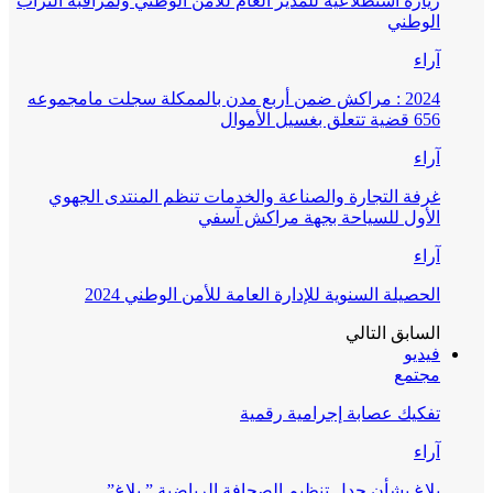
زيارة استطلاعية للمدير العام للأمن الوطني ولمراقبة التراب
الوطني
آراء
2024 : مراكش ضمن أربع مدن بالممكلة سجلت مامجموعه
656 قضية تتعلق بغسيل الأموال
آراء
غرفة التجارة والصناعة والخدمات تنظم المنتدى الجهوي
الأول للسياحة بجهة مراكش آسفي
آراء
الحصيلة السنوية للإدارة العامة للأمن الوطني 2024
السابق
التالي
فيديو
مجتمع
تفكيك عصابة إجرامية رقمية
آراء
بلاغ بشأن جدل تنظيم الصحافة الرياضية ” بلاغ”