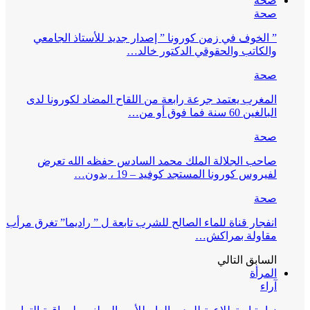
صحة
صحة
” الخوف في زمن كورونا ” إصدار جديد للأستاذ الجامعي
والكاتب والحقوقي الدكتور خالد…
صحة
المغرب يعتمد جرعة رابعة من اللقاح المضاد لكورونا لدى
البالغين 60 سنة فما فوق أو من…
صحة
صاحب الجلالة الملك محمد السادس حفظه الله تعرض
لفيروس كورونا المستجد كوفيد – 19 ، بدون…
صحة
انفجار قناة للماء الصالح للشرب تابعة ل ” راديما” تغرق مرأب
مقاولة بمراكش…
السابق
التالي
المرأة
آراء