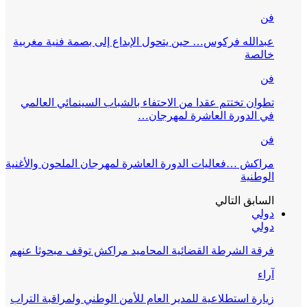
فن
عبدالله فركوس… حين يتحول الإبداع إلى بصمة فنية مغربية
خالصة
فن
تطوان تختتم عقدا من الاحتفاء بالشباب السينمائي العالمي
في الدورة العاشرة لمهرجان…
فن
مراكش …فعاليات الدورة العاشرة لمهرجان الملحون والأغنية
الوطنية
السابق
التالي
دولي
دولي
فرقة الشرطة القضائية المحاميد مراكش توقف مبحوثا عنهم
آراء
زيارة استطلاعية للمدير العام للأمن الوطني ولمراقبة التراب