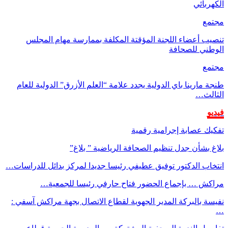
الكهربائي
مجتمع
تنصيب أعضاء اللجنة المؤقتة المكلفة بممارسة مهام المجلس
الوطني للصحافة
مجتمع
طنجة مارينا باي الدولية يجدد علامة “العلم الأزرق” الدولية للعام
الثالث…
فيديو
تفكيك عصابة إجرامية رقمية
بلاغ بشأن جدل تنظيم الصحافة الرياضية ” بلاغ”
انتخاب الدكتور توفيق عطيفي رئيسا جديدا لمركز بدائل للدراسات…
مراكش … بإجماع الحضور فتاح حارفي رئيسا للجمعية…
نفيسة بالبركة المدير الجهوية لقطاع الاتصال بجهة مراكش آسفي :
…