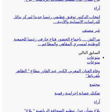
آراء
انتخاب الدكتور توفيق عطيفي رئيسا جديدا لمركز بدائل
للدراسات الإنسانية والأدبية…
غير مصنف
مراكش … بإجماع الحضور فتاح حارفي رئيسا للجمعية
الوطنية لمسيري المقاهي والمطاعم…
السابق
التالي
منوعات
منوعات
وفاة الفنان المغربي الكبير عبد القادر مطاع ” الطاهر
بلفرياط”
مجتمع
تفكيك عصابة إجرامية رقمية
آراء
بلاغ بشأن جدل تنظيم الصحافة الرياضية ” بلاغ”