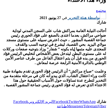
مجتمع
بواسطة
هيئة التحرير
في
27 يونيو, 2021
شارك
أحالت النيابة العامة بمراكش شاب على السجن المدني لوداية
ضواحي مراكش، بعدما اعتدى بالصفع على فؤاد الحوري رئيس
جماعة القصبة المشور ، حيث اعترض سبيله على مستوى مسجد
مولاي اليزيد بحي القصبة، ليشرع في توجيه السب والقدف
للمعتدى عليه متمها إياه بكونه ” شفار” وزاد بتوجيه صفعات وركلات
له على مستوى البطن ليتدخل بعض الأشخاص لتخليص الرئيس فؤاد
الحوري من يده قبل أن يتم اعتقال الفاعل من طرف عناصر الأمن
الوطني بالدائرة الأمنية الرابعة عرصة لمعاش .
وعلمت “صباح مراكش” أن الرئيس فؤاد الحوري تقدم بشهادة طبية
كانت وراء اعتقال الشاب، الذي يبدو أنه كان في مرحلة متقدمة من
التخدير لتطرح عدة تساؤلات حول الأسباب الحقيقية حول هذا
الاعتداء الذي تعرض له فؤاد الحوري رئيس جماعة المشور القصبة .
شارك
WhatsApp
Twitter
Facebook
البريد الإلكتروني
Facebook
Viber
Telegram
Messenger
طباعة