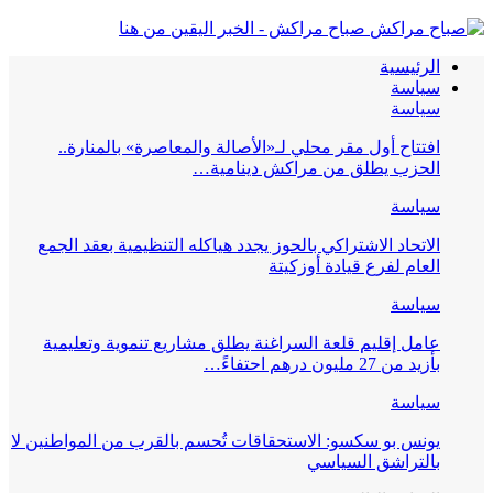
صباح مراكش - الخبر اليقين من هنا
الرئيسية
سياسة
سياسة
افتتاح أول مقر محلي لـ«الأصالة والمعاصرة» بالمنارة..
الحزب يطلق من مراكش دينامية…
سياسة
الاتحاد الاشتراكي بالحوز يجدد هياكله التنظيمية بعقد الجمع
العام لفرع قيادة أوزكيتة
سياسة
عامل إقليم قلعة السراغنة يطلق مشاريع تنموية وتعليمية
بأزيد من 27 مليون درهم احتفاءً…
سياسة
يونس بو سكسو: الاستحقاقات تُحسم بالقرب من المواطنين لا
بالتراشق السياسي