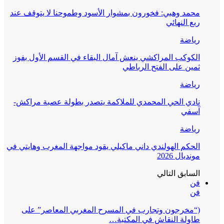
محمد وهبي: فخورون بمشوار الأسود وطموحنا لا يتوقف عند
ربع النهائي
رياضة
الكوكب المراكشي ينعش آمال البقاء في القسم الأول بفوز
ثمين على الفتح الرباطي
رياضة
نادي الحي المحمدي للملاكمة يتصدر بطولة عصبة مراكش-
آسفي
رياضة
الحكم الهولندي داني ماكيلي يقود مواجهة المغرب وهايتي في
مونديال 2026
السابق
التالي
فن
فن
(“مخرجون وتجارب في المسرح المغربي المعاصر” على
طاولة النقاش في المكتبة…