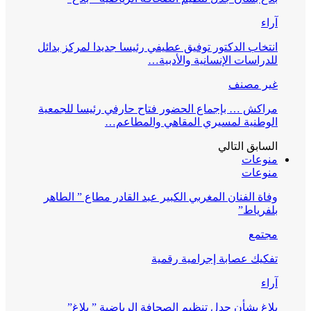
آراء
انتخاب الدكتور توفيق عطيفي رئيسا جديدا لمركز بدائل
للدراسات الإنسانية والأدبية…
غير مصنف
مراكش … بإجماع الحضور فتاح حارفي رئيسا للجمعية
الوطنية لمسيري المقاهي والمطاعم…
السابق
التالي
منوعات
منوعات
وفاة الفنان المغربي الكبير عبد القادر مطاع ” الطاهر
بلفرياط”
مجتمع
تفكيك عصابة إجرامية رقمية
آراء
بلاغ بشأن جدل تنظيم الصحافة الرياضية ” بلاغ”