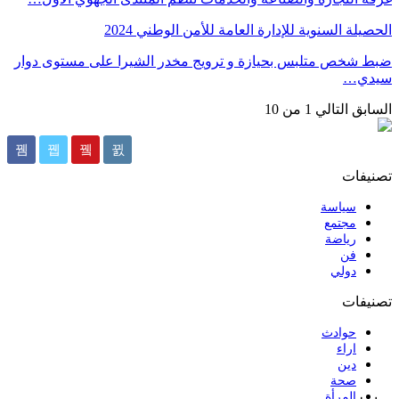
الحصيلة السنوية للإدارة العامة للأمن الوطني 2024
ضبط شخص متلبس بحيازة و ترويج مخدر الشيرا على مستوى دوار
سيدي…
السابق
التالي
1 من 10
تصنيفات
سياسة
مجتمع
رياضة
فن
دولي
تصنيفات
حوادث
اراء
دين
صحة
المرأة