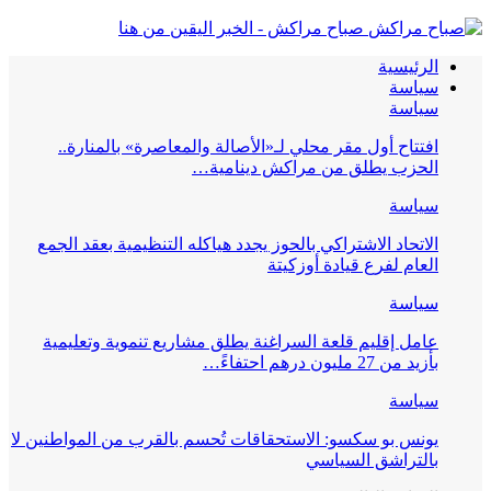
صباح مراكش - الخبر اليقين من هنا
الرئيسية
سياسة
سياسة
افتتاح أول مقر محلي لـ«الأصالة والمعاصرة» بالمنارة..
الحزب يطلق من مراكش دينامية…
سياسة
الاتحاد الاشتراكي بالحوز يجدد هياكله التنظيمية بعقد الجمع
العام لفرع قيادة أوزكيتة
سياسة
عامل إقليم قلعة السراغنة يطلق مشاريع تنموية وتعليمية
بأزيد من 27 مليون درهم احتفاءً…
سياسة
يونس بو سكسو: الاستحقاقات تُحسم بالقرب من المواطنين لا
بالتراشق السياسي