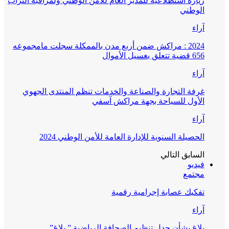
زيارة استطلاعية للمدير العام للأمن الوطني ولمراقبة التراب
الوطني
آراء
2024 : مراكش ضمن أربع مدن بالممكلة سجلت مامجموعه
656 قضية تتعلق بغسيل الأموال
آراء
غرفة التجارة والصناعة والخدمات تنظم المنتدى الجهوي
الأول للسياحة بجهة مراكش آسفي
آراء
الحصيلة السنوية للإدارة العامة للأمن الوطني 2024
السابق
التالي
فيديو
مجتمع
تفكيك عصابة إجرامية رقمية
آراء
بلاغ بشأن جدل تنظيم الصحافة الرياضية ” بلاغ”