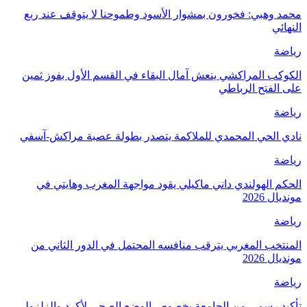
محمد وهبي: فخورون بمشوار الأسود وطموحنا لا يتوقف عند ربع
النهائي
رياضة
الكوكب المراكشي ينعش آمال البقاء في القسم الأول بفوز ثمين
على الفتح الرباطي
رياضة
نادي الحي المحمدي للملاكمة يتصدر بطولة عصبة مراكش-آسفي
رياضة
الحكم الهولندي داني ماكيلي يقود مواجهة المغرب وهايتي في
مونديال 2026
رياضة
المنتخب المغربي يترقب منافسه المحتمل في الدور الثاني من
مونديال 2026
رياضة
تأكيد رسمي من الجامعة بخصوص الوضع الصحي لأكرد والزلزولي