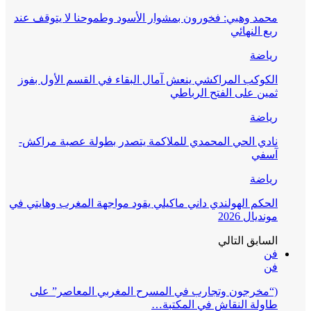
محمد وهبي: فخورون بمشوار الأسود وطموحنا لا يتوقف عند
ربع النهائي
رياضة
الكوكب المراكشي ينعش آمال البقاء في القسم الأول بفوز
ثمين على الفتح الرباطي
رياضة
نادي الحي المحمدي للملاكمة يتصدر بطولة عصبة مراكش-
آسفي
رياضة
الحكم الهولندي داني ماكيلي يقود مواجهة المغرب وهايتي في
مونديال 2026
السابق
التالي
فن
فن
(“مخرجون وتجارب في المسرح المغربي المعاصر” على
طاولة النقاش في المكتبة…