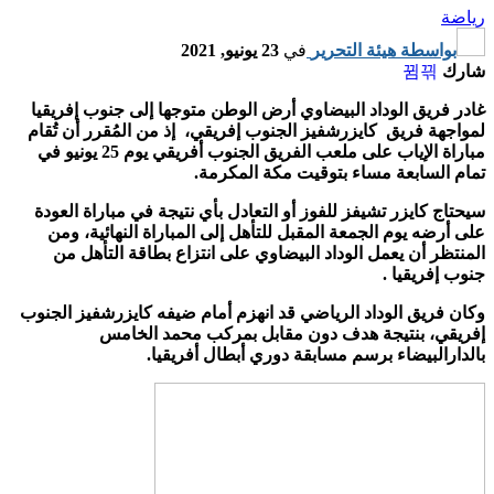
رياضة
بواسطة
هيئة التحرير
في
23 يونيو, 2021
شارك
غادر فريق الوداد البيضاوي أرض الوطن متوجها إلى جنوب إفريقيا
لمواجهة فريق كايزرشفيز الجنوب إفريقي، إذ من المُقرر أن تُقام
مباراة الإياب على ملعب الفريق الجنوب أفريقي يوم 25 يونيو في
تمام السابعة مساء بتوقيت مكة المكرمة.
سيحتاج كايزر تشيفز للفوز أو التعادل بأي نتيجة في مباراة العودة
على أرضه يوم الجمعة المقبل للتأهل إلى المباراة النهائية، ومن
المنتظر أن يعمل الوداد البيضاوي على انتزاع بطاقة التأهل من
جنوب إفريقيا .
وكان فريق الوداد الرياضي قد انهزم أمام ضيفه كايزرشفيز الجنوب
إفريقي، بنتيجة هدف دون مقابل بمركب محمد الخامس
بالدارالبيضاء برسم مسابقة دوري أبطال أﻓﺮﻳﻘﻴﺎ.