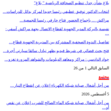
بلاغ بشأن جدل تنظيم الصحافة الرياضية ” بلاغ”
انتخاب الدكتور توفيق عطيفي رئيسا جديدا لمركز بدائل للدراسات…
مراكش … بإجماع الحضور فتاح حارفي رئيسا للجمعية…
نفيسة بالبركة المدير الجهوية لقطاع الاتصال بجهة مراكش آسفي :
…
تفاصيل الندوة الصحفية المشتركة بين المديرية الجهوية قطاع…
فتح بحث قضائي في شريط فيديو يظهر تبادل سائقا سيارتي أجرة…
جواد الدادسي : مراكز ومعاهد الدبلومات والشواهد المزورة تغزو…
السابق
التالي
1 من 26
مجتمع
من أجل أشغال صيانة شبكة الكهرباء إعلان عن إنقطاع التيار…
5 أغسطس, 2026
من أجل أشغال صيانة شبكة الماء الصالح للشرب إعلان عن نقص
أو…