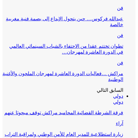
فن
عبدالله فركوس… حين يتحول الإبداع إلى بصمة فنية مغربية
خالصة
فن
تطوان تختتم عقدا من الاحتفاء بالشباب السينمائي العالمي
في الدورة العاشرة لمهرجان…
فن
مراكش …فعاليات الدورة العاشرة لمهرجان الملحون والأغنية
الوطنية
السابق
التالي
دولي
دولي
فرقة الشرطة القضائية المحاميد مراكش توقف مبحوثا عنهم
آراء
زيارة استطلاعية للمدير العام للأمن الوطني ولمراقبة التراب