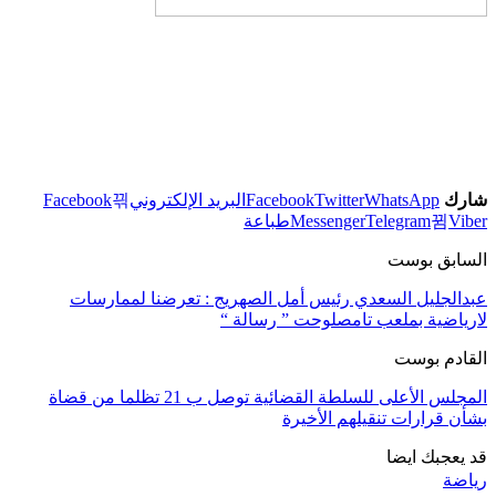
شارك
WhatsApp
Twitter
Facebook
البريد الإلكتروني
Facebook
Viber
Telegram
Messenger
طباعة
السابق بوست
عبدالجليل السعدي رئيس أمل الصهريج : تعرضنا لممارسات
لارياضية بملعب تامصلوحت ” رسالة “
القادم بوست
المجلس الأعلى للسلطة القضائية توصل ب 21 تظلما من قضاة
بشأن قرارات تنقيلهم الأخيرة
قد يعجبك ايضا
رياضة