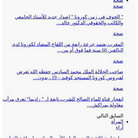
صحة
صحة
” الخوف في زمن كورونا ” إصدار جديد للأستاذ الجامعي
والكاتب والحقوقي الدكتور خالد…
صحة
المغرب يعتمد جرعة رابعة من اللقاح المضاد لكورونا لدى
البالغين 60 سنة فما فوق أو من…
صحة
صاحب الجلالة الملك محمد السادس حفظه الله تعرض
لفيروس كورونا المستجد كوفيد – 19 ، بدون…
صحة
انفجار قناة للماء الصالح للشرب تابعة ل ” راديما” تغرق مرأب
مقاولة بمراكش…
السابق
التالي
المرأة
آراء