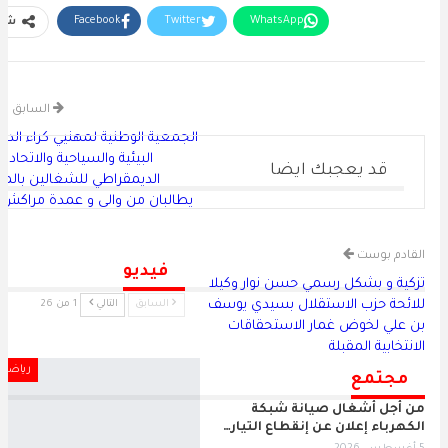
Facebook
Twitter
WhatsApp
شار
Facebook Messenger
البريد الإلكتروني
طباعة
Viber
elegram
السابق ب
الجمعية الوطنية لمهنيي كراء الدر
البيئية والسياحية والاتحاد ا
قد يعجبك ايضا
الديمقراطي للشغالين بالم
يطالبان من والي و عمدة مراكش 
ال
القادم بوست
فيديو
تزكية و بشكل رسمي حسن نوار وكيلا
للائحة حزب الاستقلال بسيدي يوسف
السابق
التالي
1 من 26
بن علي لخوض غمار الاستحقاقات
الانتخابية المقبلة
رياضة
مجتمع
من أجل أشغال صيانة شبكة
الكهرباء إعلان عن إنقطاع التيار…