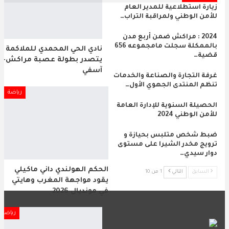
زيارة استطلاعية للمدير العام
للأمن الوطني ولمراقبة التراب…
2024 : مراكش ضمن أربع مدن
بالممكلة سجلت مامجموعه 656
نادي الحي المحمدي للملاكمة
قضية…
يتصدر بطولة عصبة مراكش-
آسفي
غرفة التجارة والصناعة والخدمات
تنظم المنتدى الجهوي الأول…
رياضة
الحصيلة السنوية للإدارة العامة
للأمن الوطني 2024
ضبط شخص متلبس بحيازة و
ترويج مخدر الشيرا على مستوى
دوار سيدي…
الحكم الهولندي داني ماكيلي
السابق
التالي
1 من 10
يقود مواجهة المغرب وهايتي
في مونديال 2026
رياضة