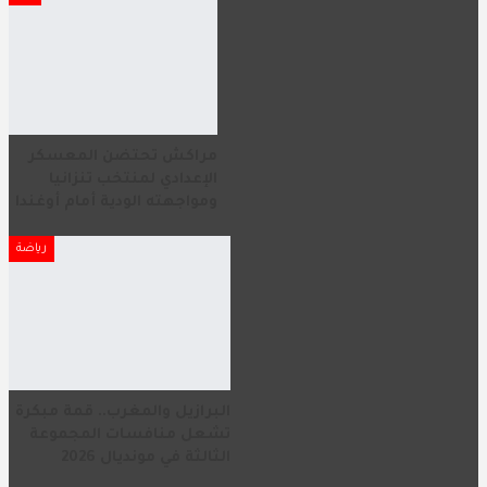
مراكش تحتضن المعسكر
الإعدادي لمنتخب تنزانيا
ومواجهته الودية أمام أوغندا
رياضة
البرازيل والمغرب.. قمة مبكرة
تشعل منافسات المجموعة
الثالثة في مونديال 2026