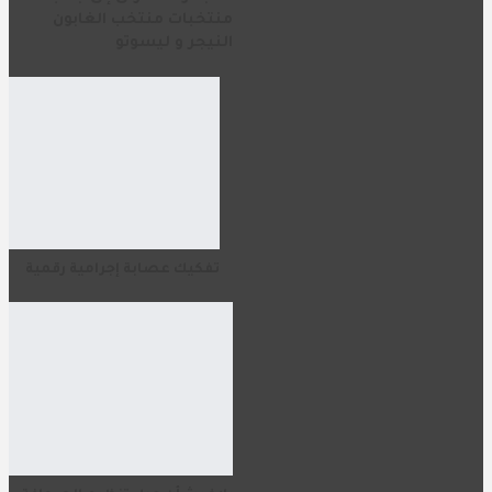
منتخبات منتخب الغابون
النيجر و ليسوتو
تفكيك عصابة إجرامية رقمية