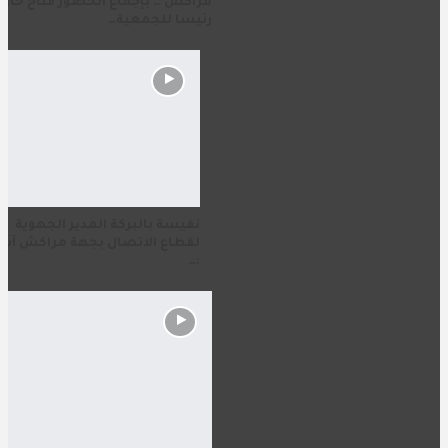
مراكش … بإجماع الحضور فتاح حارف
رئيسا للجمعية…
نفيسة بالبركة المدير الجهوية
لقطاع الاتصال بجهة مراكش آس
:…