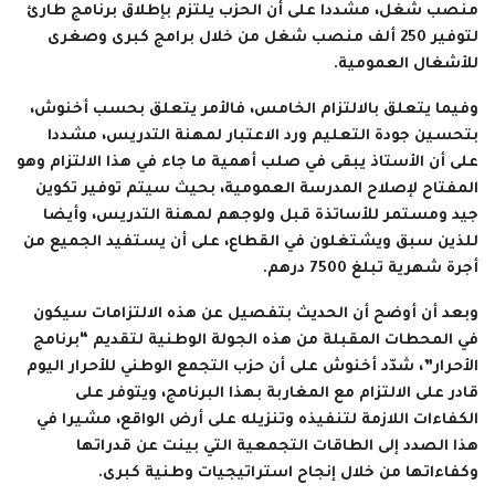
منصب شغل، مشددا على أن الحزب يلتزم بإطلاق برنامج طارئ
لتوفير 250 ألف منصب شغل من خلال برامج كبرى وصغرى
للأشغال العمومية.
وفيما يتعلق بالالتزام الخامس، فالأمر يتعلق بحسب أخنوش،
بتحسين جودة التعليم ورد الاعتبار لمهنة التدريس، مشددا
على أن الأستاذ يبقى في صلب أهمية ما جاء في هذا الالتزام وهو
المفتاح لإصلاح المدرسة العمومية، بحيث سيتم توفير تكوين
جيد ومستمر للأساتذة قبل ولوجهم لمهنة التدريس، وأيضا
للذين سبق ويشتغلون في القطاع، على أن يستفيد الجميع من
أجرة شهرية تبلغ 7500 درهم.
وبعد أن أوضح أن الحديث بتفصيل عن هذه الالتزامات سيكون
في المحطات المقبلة من هذه الجولة الوطنية لتقديم “برنامج
الأحرار”، شدّد أخنوش على أن حزب التجمع الوطني للأحرار اليوم
قادر على الالتزام مع المغاربة بهذا البرنامج، ويتوفر على
الكفاءات اللازمة لتنفيذه وتنزيله على أرض الواقع، مشيرا في
هذا الصدد إلى الطاقات التجمعية التي بينت عن قدراتها
وكفاءاتها من خلال إنجاح استراتيجيات وطنية كبرى.