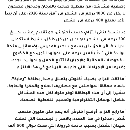
وضعية هشاشة، من تغطية صحية بالمجان ومدخول مضمون
لا يقل عن 1000 درهم في الشهر في أفق سنة 2026، على أن يبدأ
الأمر بمبلغ 400 درهم في الشهر.
وبالنسبة لثاني التزام، حسب أخنوش، هو تقديم إعانات بمبلغ
300 درهم في الشهر للوالدين عن كل طفل، بشرط استكمال
الدراسة، لأن الحزب لن يسمح بالهدر المدرسي، إضافة إلى منحة
الولادة التي تبدأ بألفين درهم على المولود الأول، مع الخضوع
للفحوصات المجانية والإجبارية لتتبع الحمل والمواليد الجدد،
وغيرها من الإجراءات التي جاء بها البرنامج في هذا الالتزام.
أما ثالث التزام، يضيف أخنوش يتعلق بإصدار بطاقة “رعاية”،
لإنهاء معاناة المواطنين مع مصاريف العلاج والحكرة والحاجة،
مشيرا إلى أن هذه البطاقة توفر حلولا لكل هذه المشاكل
بفضل الوسائل التكنولوجية وتعميم التغطية الصحية.
أما رابع التزام، أوضح أخنوش أنه يهم خلق مليون منصب
شغل، مذكرا في هذا الصدد، بالأضرار الجسيمة التي لحقت
بميدان الشغل بسبب جائحة كورونا، التي همت حوالي 600 ألف