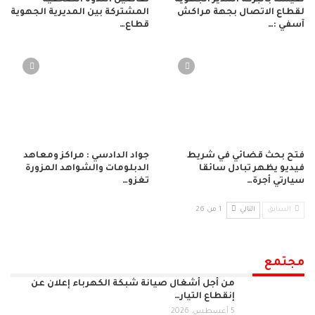
نفيسة بالبركة المدير الجهوية
تفاصيل الندوة الصحفية
لقطاع الاتصال بجهة مراكش
المشتركة بين المديرية الجهوية
آسفي :…
قطاع…
فتح بحث قضائي في شريط
جواد الدادسي : مراكز ومعاهد
فيديو يظهر تبادل سائقا
الدبلومات والشواهد المزورة
سيارتي أجرة…
تغزو…
السابق
التالي
1 من 26
مجتمع
من أجل أشغال صيانة شبكة الكهرباء إعلان عن
إنقطاع التيار…
5 أغسطس, 2026