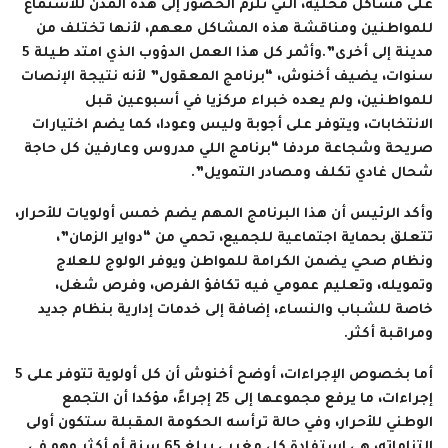
على مشاكل محلية، التي تلزم الحضور إلى هذه المدن للاستماع
للمواطنين ومناقشة هذه المشاكل معهم، لأنها تختلف من
مدينة إلى أخرى”.وأثمر كل هذا العمل الدؤوب الذي امتد طيلة 5
سنوات، يضيف أخنوش، “برنامج المعقول” لأنه نتيجة الإنصات
للمواطنين، ولم يعده خبراء مركزيا في أسبوعين قبل
الانتخابات، ويتوفر على أجوبة وليس وعودا، كما يضم اختيارات
صريحة وشجاعة مردفا “برنامج اللي مدروس وعارفين كل حاجة
شحال غادي تكلف ومصادر التمويل”.
وأكد الرئيس أن هذا البرنامج المهم يضم خمس أولويات للأحرار،
تتعلق بحماية اجتماعية للجميع، تحمي من “دواير الزمان”،
ونظام صحي يضمن الكرامة للمواطن ويوفر الولوج للعلاج
وتمويله، وتعليم عمومي فيه تكافؤ الفرص، وفرص شغل،
خاصة للشباب والنساء، إضافة إلى خدمات إدارية بنظام جديد
ومراقبة أكثر.
أما بخصوص الإجراءات، أوضح أخنوش أن كل أولوية تتوفر على 5
إجراءات، ما يرفع مجموعها إلى 25 إجراءً، مؤكدا أن التجمع
الوطني للأحرار، وفي حالة ترأسه الحكومة المقبلة ستكون أولى
التزاماته، هي استفادة كل مغربي يبلغ 65 سنة أو أكثر وهو في