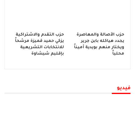
حزب الأصالة والمعاصرة
حزب التقدم والاشتراكية
يجدد هياكله بابن جرير
يزكي حميد قميزة مرشحاً
ويختار منعم بويدية أميناً
للانتخابات التشريعية
محلياً
بإقليم شيشاوة
فيديو