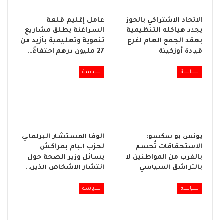
الاتحاد الاشتراكي بالحوز
عامل إقليم قلعة
يجدد هياكله التنظيمية
السراغنة يطلق مشاريع
بعقد الجمع العام لفرع
تنموية وتعليمية بأزيد من
قيادة أوزكيتة
27 مليون درهم احتفاءً…
سياسة
سياسة
يونس بو سكسو:
الوفا المستشار البرلماني
الاستحقاقات تُحسم
لحزب البام بمراكش
بالقرب من المواطنين لا
يسائل وزير الصحة حول
بالتراشق السياسي
انتشار الاشخاص الذين…
سياسة
سياسة