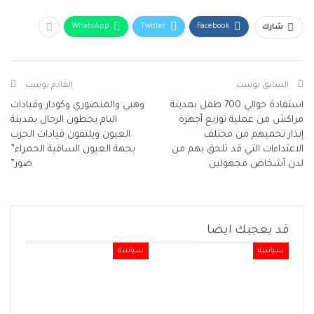
WhatsApp
Twitter
Facebook
شارك
السابق بوست
القادم بوست
استفادة حوالي 700 طفل بمدينة
وهبي والمنصوري وكودار وقيادات
مراكش من عملية توزيع أجهزة
البام يحطون الرحال بمدينة
إنذار تحميهم من مختلف
العيون ويلتقون قيادات الحزب
الاعتداءات التي قد تلحق بهم من
بجهة العيون الساقية الحمراء”
لدن أشخاص مجهولين
صور”
قد يعجبك ايضا
سياسة
سياسة