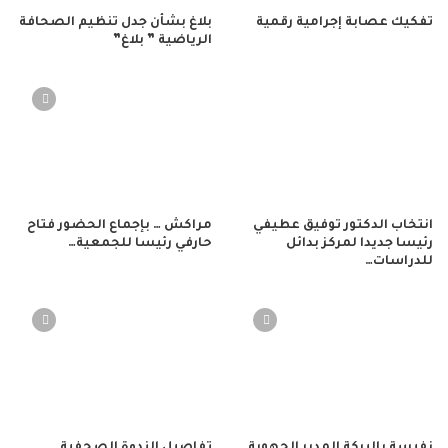
تفكيك عصابة إجرامية رقمية
بلاغ بشأن جدل تنظيم الصحافة
الرياضية ” بلاغ”
انتخاب الدكتور توفيق عطيفي
مراكش … بإجماع الحضور فتاح
رئيسا جديدا لمركز بدائل
حارفي رئيسا للجمعية…
للدراسات…