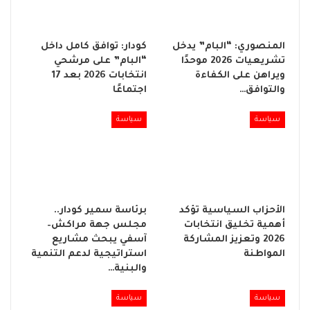
المنصوري: “البام” يدخل
كودار: توافق كامل داخل
تشريعيات 2026 موحدًا
“البام” على مرشحي
ويراهن على الكفاءة
انتخابات 2026 بعد 17
والتوافق…
اجتماعًا
سياسة
سياسة
الأحزاب السياسية تؤكد
برئاسة سمير كودار..
أهمية تخليق انتخابات
مجلس جهة مراكش–
2026 وتعزيز المشاركة
آسفي يبحث مشاريع
المواطنة
استراتيجية لدعم التنمية
والبنية…
سياسة
سياسة