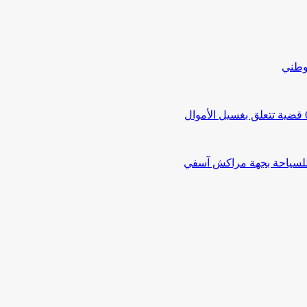
لوطني
 للسياحة بجهة مراكش آسفي