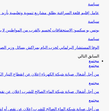
سياسة
عامل إقليم قلعة السراغنة يطلق مشاريع تنموية وتعليمية بأزيد من 27 مليون درهم احتف
سياسة
يونس بو سكسو: الاستحقاقات تُحسم بالقرب من المواطنين لا ب
سياسة
الوفا المستشار البرلماني لحزب البام بمراكش يسائل وزير ال
السابق
التالي
مجتمع
مجتمع
من أجل أشغال صيانة شبكة الكهرباء إعلان عن إنقطاع التيار الك
مجتمع
من أجل أشغال صيانة شبكة الماء الصالح للشرب إعلان عن نقص 
مجتمع
من أجل صيانة شبكة الماء الصالح للشرب إعلان عن نقص أو انق