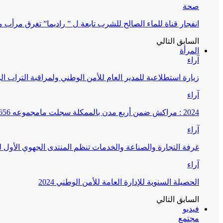
صحة
انفجار قناة للماء الصالح للشرب تابعة ل ” راديما” تغرق مرأ
السابق
التالي
المرأة
آراء
زيارة استطلاعية للمدير العام للأمن الوطني ولمراقبة التراب ا
آراء
2024 : مراكش ضمن أربع مدن بالممكلة سجلت مامجموعه 656 قضية تتعلق بغسيل الأموال
آراء
غرفة التجارة والصناعة والخدمات تنظم المنتدى الجهوي الأول
آراء
الحصيلة السنوية للإدارة العامة للأمن الوطني 2024
السابق
التالي
فيديو
مجتمع