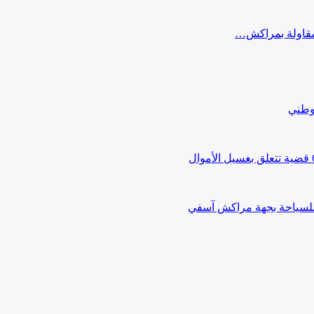
ب مقاولة بمراكش…
لوطني
 للسياحة بجهة مراكش آسفي