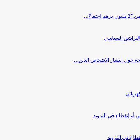
اءً…
التراشق السياسي
صحة حول انتشار الاشخاص الذين…
هربائي
أو إنقطاع في التزويد
طاع في التزويد