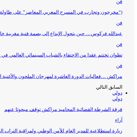
فن
(“مخرجون وتجارب في المسرح المغربي المعاصر” على طاولة 
فن
عبدالله فركوس… حين يتحول الإبداع إلى بصمة فنية مغربية خا
فن
تطوان تختتم عقدا من الاحتفاء بالشباب السينمائي العالمي في
فن
مراكش …فعاليات الدورة العاشرة لمهرجان الملحون والأغنية ا
السابق
التالي
دولي
دولي
فرقة الشرطة القضائية المحاميد مراكش توقف مبحوثا عنهم
آراء
زيارة استطلاعية للمدير العام للأمن الوطني ولمراقبة التراب ا