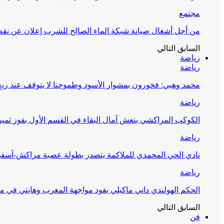
مجتمع
من أجل أشغال صيانة شبكة الماء الصالح للشرب إعلان عن نقص 
السابق
التالي
رياضة
رياضة
محمد وهبي: فخورون بمشوار الأسود وطموحنا لا يتوقف عند ربع 
رياضة
الكوكب المراكشي ينعش آمال البقاء في القسم الأول بفوز ثمين
رياضة
نادي الحي المحمدي للملاكمة يتصدر بطولة عصبة مراكش-آسف
رياضة
الحكم الهولندي داني ماكيلي يقود مواجهة المغرب وهايتي في مونديا
السابق
التالي
فن