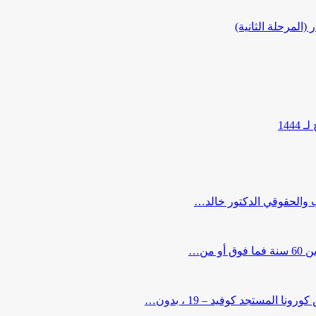
المرحلة الثانية)
144
ب والحقوقي الدكتور خالد…
من…
لمستجد كوفيد – 19 ، بدون…