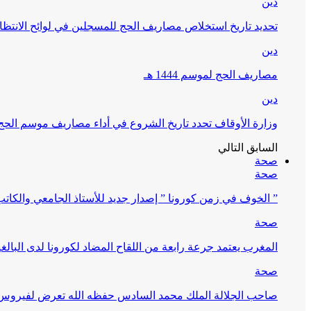
دين
تحديد تاريخ استخلاص مصاريف الحج للمسجلين في لوائح الانتظار (
دين
مصاريف الحج لموسم 1444 هـ
دين
وزارة الأوقاف تحدد تاريخ الشروع في أداء مصاريف موسم الحج لـ 4
السابق
التالي
صحة
صحة
” الخوف في زمن كورونا ” إصدار جديد للأستاذ الجامعي والكات
صحة
المغرب يعتمد جرعة رابعة من اللقاح المضاد لكورونا لدى البالغين 60 سنة فما فوق أو 
صحة
صاحب الجلالة الملك محمد السادس حفظه الله تعرض لفيروس كورونا ا