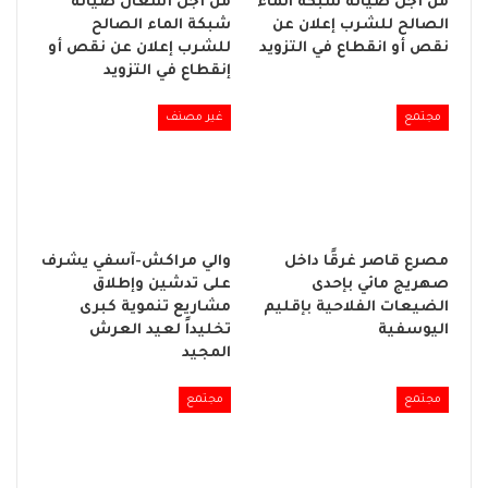
من أجل صيانة شبكة الماء
من أجل أشغال صيانة
الصالح للشرب إعلان عن
شبكة الماء الصالح
نقص أو انقطاع في التزويد
للشرب إعلان عن نقص أو
إنقطاع في التزويد
مجتمع
غير مصنف
مصرع قاصر غرقًا داخل
والي مراكش-آسفي يشرف
صهريج مائي بإحدى
على تدشين وإطلاق
الضيعات الفلاحية بإقليم
مشاريع تنموية كبرى
اليوسفية
تخليداً لعيد العرش
المجيد
مجتمع
مجتمع