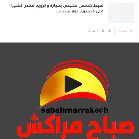
ضبط شخص متلبس بحيازة و ترويج مخدر الشيرا
على مستوى دوار سيدي…
السابق
التالي
1 من 10