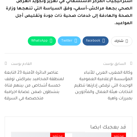
استراتيجيات المركز الاستشفائي في تعزيز وتجويد العرض
الصحي بجهة مراكش-أسفي، وفق السياسة التي تنهجها وزارة
الصحة والهادفة إلى خدمات صحية ذات جودة وتقليص أجل
المواعيد.
WhatsApp
Twitter
Facebook
شارك
البريد الإلكتروني
Facebook Messenger
Telegram
Viber
طباعة
السابق بوست
القادم بوست
وكالة المغرب العربي للأنباء
عناصر الدائرة الأمنية 23 التابعة
المؤسسة الإعلامية العمومية
لمنطقة المحاميد بمراكش توقف
الوحيدة التي ترفض إدارتها تنظيم
خمسة أشخاص من بينهم فتاة
انتخابات هيئة العمال والمأجورين
ينشطون ضمن عصابة اجرامية
بمبررات واهية
متخصصة في السرقة
قد يعجبك ايضا
مجتمع
مجتمع