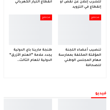
للشرب إعلان عن نقص أو
انقطاع التيار الكهربائي
إنقطاع في التزويد
مجتمع
مجتمع
تنصيب أعضاء اللجنة
طنجة مارينا باي الدولية
المؤقتة المكلفة بممارسة
يجدد علامة “العلم الأزرق”
مهام المجلس الوطني
الدولية للعام الثالث…
للصحافة
فيديو