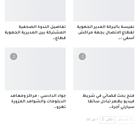
نفيسة بالبركة المدير الجهوية
تفاصيل الندوة الصحفية
لقطاع الاتصال بجهة مراكش
المشتركة بين المديرية الجهوية
آسفي :…
قطاع…
فتح بحث قضائي في شريط
جواد الدادسي : مراكز ومعاهد
فيديو يظهر تبادل سائقا
الدبلومات والشواهد المزورة
سيارتي أجرة…
تغزو…
السابق
التالي
1 من 26