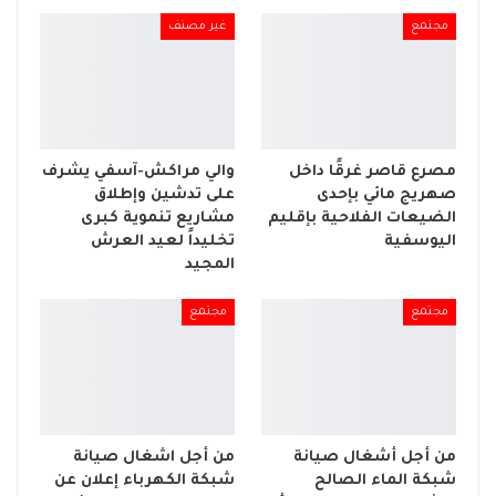
مجتمع
غير مصنف
مصرع قاصر غرقًا داخل
والي مراكش-آسفي يشرف
صهريج مائي بإحدى
على تدشين وإطلاق
الضيعات الفلاحية بإقليم
مشاريع تنموية كبرى
اليوسفية
تخليداً لعيد العرش
المجيد
مجتمع
مجتمع
من أجل أشغال صيانة
من أجل اشغال صيانة
شبكة الماء الصالح
شبكة الكهرباء إعلان عن