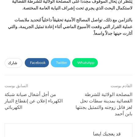
يُنتظر أن يُحال الموقوف مجدداً على المصلحة الولائية للشرطة القضائية
لاستكمال البحث الذي يجري تحت إشراف النيابة العامة المختصة.
بالتزامن مع ذلك، تواصل المصالح الأمنية تحقيقاً داخلياً لتحديد ملابسات
عملية الفرار التي وقعت الأسبوع الماضي أثناء إعادة تمثيل الجريمة، والتي
أثارت حينها جدلاً واسعاً.
Facebook
Twitter
WhatsApp
شارك
Facebook Messenger
البريد الإلكتروني
القادم بوست
طباعة
Viber
Telegram
السابق بوست
المصلحة الولائية للشرطة
من أجل أشغال صيانة شبكة
القضائية بمدينة سطات تحل
الكهرباء إعلان عن إنقطاع التيار
لغز قاتل زوجته والتمثيل بجتثها
الكهربائي
بابن أحمد
قد يعجبك ايضا