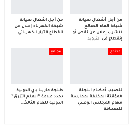
من أجل أشغال صيانة
من أجل اشغال صيانة
شبكة الماء الصالح
شبكة الكهرباء إعلان عن
للشرب إعلان عن نقص أو
انقطاع التيار الكهربائي
إنقطاع في التزويد
مجتمع
مجتمع
تنصيب أعضاء اللجنة
طنجة مارينا باي الدولية
المؤقتة المكلفة بممارسة
يجدد علامة “العلم الأزرق”
مهام المجلس الوطني
الدولية للعام الثالث…
للصحافة