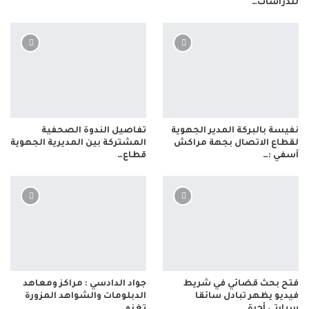
للدراسات…
نفيسة بالبركة المدير الجهوية
تفاصيل الندوة الصحفية
لقطاع الاتصال بجهة مراكش
المشتركة بين المديرية الجهوية
آسفي :…
قطاع…
فتح بحث قضائي في شريط
جواد الدادسي : مراكز ومعاهد
فيديو يظهر تبادل سائقا
الدبلومات والشواهد المزورة
سيارتي أجرة…
تغزو…