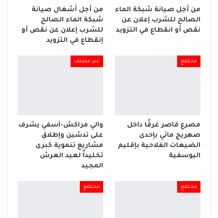
من أجل صيانة شبكة الماء
من أجل أشغال صيانة
الصالح للشرب إعلان عن
شبكة الماء الصالح
نقص أو انقطاع في التزويد
للشرب إعلان عن نقص أو
إنقطاع في التزويد
مجتمع
غير مصنف
مصرع قاصر غرقًا داخل
والي مراكش-آسفي يشرف
صهريج مائي بإحدى
على تدشين وإطلاق
الضيعات الفلاحية بإقليم
مشاريع تنموية كبرى
اليوسفية
تخليداً لعيد العرش
المجيد
مجتمع
مجتمع