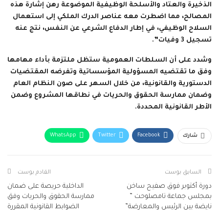
الذخيرة والعتاد والأسلحة الوظيفية الموضوعة رهن إشارة هذه
المصالح، مما اضطرت معه عناصر الدرك الملكي إلى استعمال
السلاح الوظيفي، في إطار الدفاع الشرعي عن النفس، نتج عنه
تسجيل 3 وفيات”.
وشدد على أن السلطات العمومية ستظل ملتزمة بأداء مهامها
وفق ما تقتضيه المسؤولية المؤسساتية وتفرضه المقتضيات
الدستورية والقانونية، من خلال السهر على صون النظام العام
وضمان ممارسة الحقوق والحريات في نطاقها المشروع وضمن
الأطر القانونية المحددة.
WhatsApp
Twitter
Facebook
شارك
البريد الإلكتروني
Facebook Messenger
Telegram
Viber
طباعة
السابق بوست
القادم بوست
دورة أكتوبر فوق صفيح ساخن
الداخلية حريصة على ضمان
بمجلس جماعة تامصلوحت ”
ممارسة الحقوق والحريات وفق
نايضة بين الرئيس والمعارضة”
الضوابط القانونية المقررة