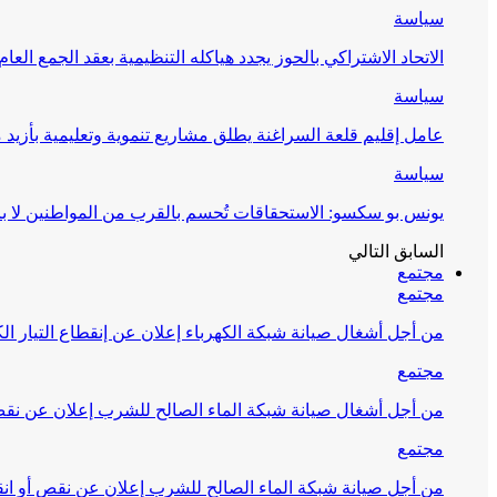
سياسة
الاتحاد الاشتراكي بالحوز يجدد هياكله التنظيمية بعقد الجمع العام
سياسة
عامل إقليم قلعة السراغنة يطلق مشاريع تنموية وتعليمية بأزيد من 27 مليون درهم احتف
سياسة
يونس بو سكسو: الاستحقاقات تُحسم بالقرب من المواطنين لا ب
السابق
التالي
مجتمع
مجتمع
من أجل أشغال صيانة شبكة الكهرباء إعلان عن إنقطاع التيار الك
مجتمع
من أجل أشغال صيانة شبكة الماء الصالح للشرب إعلان عن نقص 
مجتمع
من أجل صيانة شبكة الماء الصالح للشرب إعلان عن نقص أو انق