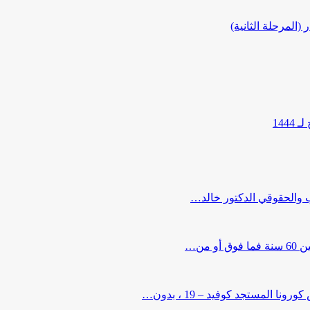
المرحلة الثانية)
144
ب والحقوقي الدكتور خالد…
من…
لمستجد كوفيد – 19 ، بدون…