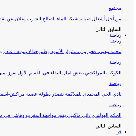
مجتمع
من أجل أشغال صيانة شبكة الماء الصالح للشرب إعلان عن نقص 
السابق
التالي
رياضة
رياضة
محمد وهبي: فخورون بمشوار الأسود وطموحنا لا يتوقف عند ربع 
رياضة
الكوكب المراكشي ينعش آمال البقاء في القسم الأول بفوز ثمين
رياضة
نادي الحي المحمدي للملاكمة يتصدر بطولة عصبة مراكش-آسف
رياضة
الحكم الهولندي داني ماكيلي يقود مواجهة المغرب وهايتي في مونديا
السابق
التالي
فن