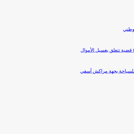
لوطني
 للسياحة بجهة مراكش آسفي