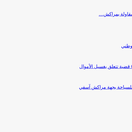
ب مقاولة بمراكش…
لوطني
 للسياحة بجهة مراكش آسفي