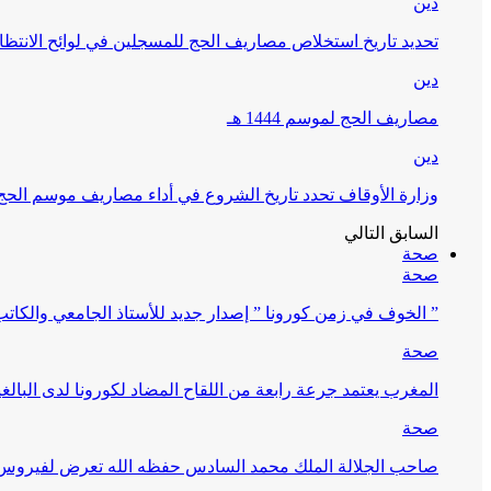
دين
تحديد تاريخ استخلاص مصاريف الحج للمسجلين في لوائح الانتظار (
دين
مصاريف الحج لموسم 1444 هـ
دين
وزارة الأوقاف تحدد تاريخ الشروع في أداء مصاريف موسم الحج لـ 4
السابق
التالي
صحة
صحة
” الخوف في زمن كورونا ” إصدار جديد للأستاذ الجامعي والكات
صحة
المغرب يعتمد جرعة رابعة من اللقاح المضاد لكورونا لدى البالغين 60 سنة فما فوق أو 
صحة
صاحب الجلالة الملك محمد السادس حفظه الله تعرض لفيروس كورونا ا