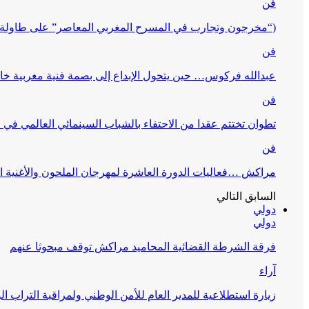
فن
(“مخرجون وتجارب في المسرح المغربي المعاصر” على طاولة 
فن
عبدالله فركوس… حين يتحول الإبداع إلى بصمة فنية مغربية خا
فن
تطوان تختتم عقدا من الاحتفاء بالشباب السينمائي العالمي في
فن
مراكش …فعاليات الدورة العاشرة لمهرجان الملحون والأغنية ا
السابق
التالي
دولي
دولي
فرقة الشرطة القضائية المحاميد مراكش توقف مبحوثا عنهم
آراء
زيارة استطلاعية للمدير العام للأمن الوطني ولمراقبة التراب ا