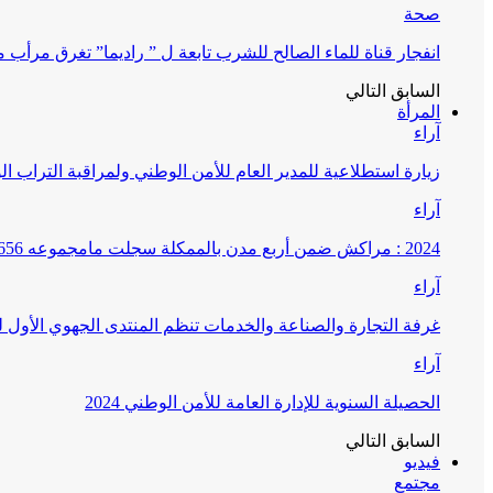
صحة
انفجار قناة للماء الصالح للشرب تابعة ل ” راديما” تغرق مرأ
السابق
التالي
المرأة
آراء
زيارة استطلاعية للمدير العام للأمن الوطني ولمراقبة التراب ا
آراء
2024 : مراكش ضمن أربع مدن بالممكلة سجلت مامجموعه 656 قضية تتعلق بغسيل الأموال
آراء
غرفة التجارة والصناعة والخدمات تنظم المنتدى الجهوي الأول
آراء
الحصيلة السنوية للإدارة العامة للأمن الوطني 2024
السابق
التالي
فيديو
مجتمع