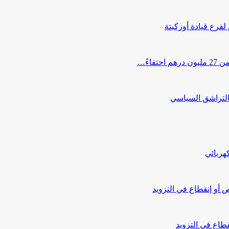
 لفرع قيادة أوزكيتة
اءً…
التراشق السياسي
هربائي
أو إنقطاع في التزويد
طاع في التزويد