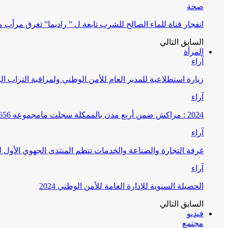
صحة
انفجار قناة للماء الصالح للشرب تابعة ل ” راديما” تغرق مرأ
السابق
التالي
المرأة
آراء
زيارة استطلاعية للمدير العام للأمن الوطني ولمراقبة التراب ا
آراء
2024 : مراكش ضمن أربع مدن بالممكلة سجلت مامجموعه 656 قضية تتعلق بغسيل الأموال
آراء
غرفة التجارة والصناعة والخدمات تنظم المنتدى الجهوي الأول
آراء
الحصيلة السنوية للإدارة العامة للأمن الوطني 2024
السابق
التالي
فيديو
مجتمع