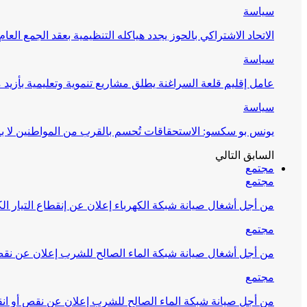
سياسة
الاتحاد الاشتراكي بالحوز يجدد هياكله التنظيمية بعقد الجمع العام
سياسة
عامل إقليم قلعة السراغنة يطلق مشاريع تنموية وتعليمية بأزيد من 27 مليون درهم احتف
سياسة
يونس بو سكسو: الاستحقاقات تُحسم بالقرب من المواطنين لا ب
السابق
التالي
مجتمع
مجتمع
من أجل أشغال صيانة شبكة الكهرباء إعلان عن إنقطاع التيار الك
مجتمع
من أجل أشغال صيانة شبكة الماء الصالح للشرب إعلان عن نقص 
مجتمع
من أجل صيانة شبكة الماء الصالح للشرب إعلان عن نقص أو انق