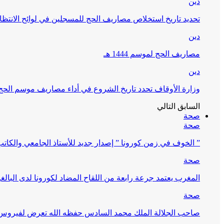
دين
تحديد تاريخ استخلاص مصاريف الحج للمسجلين في لوائح الانتظار (
دين
مصاريف الحج لموسم 1444 هـ
دين
وزارة الأوقاف تحدد تاريخ الشروع في أداء مصاريف موسم الحج لـ 4
السابق
التالي
صحة
صحة
” الخوف في زمن كورونا ” إصدار جديد للأستاذ الجامعي والكات
صحة
المغرب يعتمد جرعة رابعة من اللقاح المضاد لكورونا لدى البالغين 60 سنة فما فوق أو 
صحة
صاحب الجلالة الملك محمد السادس حفظه الله تعرض لفيروس كورونا ا