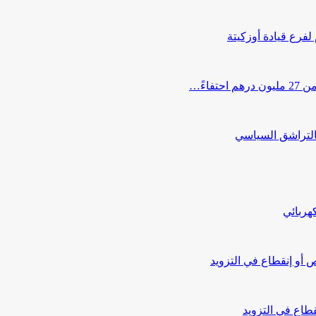
 لفرع قيادة أوزكيتة
اءً…
التراشق السياسي
هربائي
أو إنقطاع في التزويد
طاع في التزويد