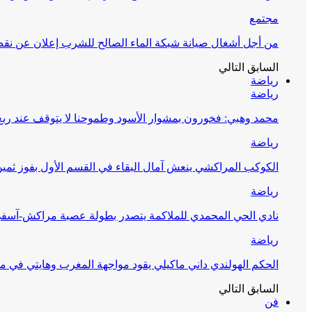
مجتمع
من أجل أشغال صيانة شبكة الماء الصالح للشرب إعلان عن نقص 
السابق
التالي
رياضة
رياضة
محمد وهبي: فخورون بمشوار الأسود وطموحنا لا يتوقف عند ربع 
رياضة
الكوكب المراكشي ينعش آمال البقاء في القسم الأول بفوز ثمين
رياضة
نادي الحي المحمدي للملاكمة يتصدر بطولة عصبة مراكش-آسف
رياضة
الحكم الهولندي داني ماكيلي يقود مواجهة المغرب وهايتي في مونديا
السابق
التالي
فن