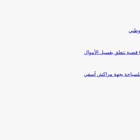
لوطني
 للسياحة بجهة مراكش آسفي