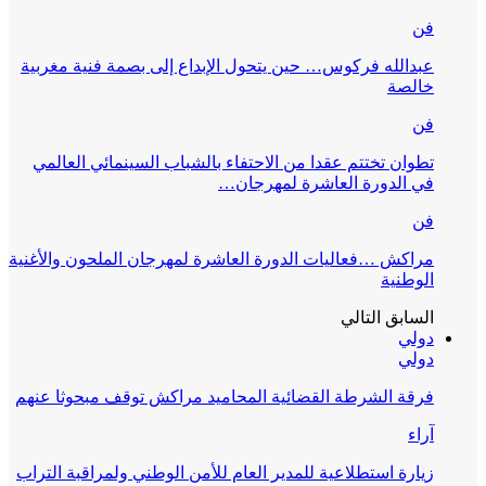
فن
عبدالله فركوس… حين يتحول الإبداع إلى بصمة فنية مغربية
خالصة
فن
تطوان تختتم عقدا من الاحتفاء بالشباب السينمائي العالمي
في الدورة العاشرة لمهرجان…
فن
مراكش …فعاليات الدورة العاشرة لمهرجان الملحون والأغنية
الوطنية
السابق
التالي
دولي
دولي
فرقة الشرطة القضائية المحاميد مراكش توقف مبحوثا عنهم
آراء
زيارة استطلاعية للمدير العام للأمن الوطني ولمراقبة التراب