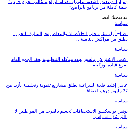
إسبانيا أن تعتدر لشعبها على إستقبالها ابراهيم غالي مجرم حرب ”
حلقة كاملة من برنامج بالواضح”
قد يعجبك ايضا
سياسة
افتتاح أول مقر محلي لـ«الأصالة والمعاصرة» بالمنارة.. الحزب
يطلق من مراكش دينامية…
سياسة
الاتحاد الاشتراكي بالحوز يجدد هياكله التنظيمية بعقد الجمع العام
لفرع قيادة أوزكيتة
سياسة
عامل إقليم قلعة السراغنة يطلق مشاريع تنموية وتعليمية بأزيد من
27 مليون درهم احتفاءً…
سياسة
يونس بو سكسو: الاستحقاقات تُحسم بالقرب من المواطنين لا
بالتراشق السياسي
سياسة