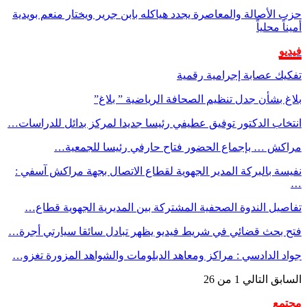
حزب الأصالة والمعاصرة يجدد هياكله بابن جرير ويختار منعم بويدية
أميناً محلياً
فيديو
تفكيك عصابة إجرامية رقمية
بلاغ بشأن جدل تنظيم الصحافة الرياضية ” بلاغ”
انتخاب الدكتور توفيق عطيفي رئيسا جديدا لمركز بدائل للدراسات…
مراكش … بإجماع الحضور فتاح حارفي رئيسا للجمعية…
نفيسة بالبركة المدير الجهوية لقطاع الاتصال بجهة مراكش آسفي :
…
تفاصيل الندوة الصحفية المشتركة بين المديرية الجهوية قطاع…
فتح بحث قضائي في شريط فيديو يظهر تبادل سائقا سيارتي أجرة…
جواد الدادسي : مراكز ومعاهد الدبلومات والشواهد المزورة تغزو…
السابق
التالي
1 من 26
مجتمع