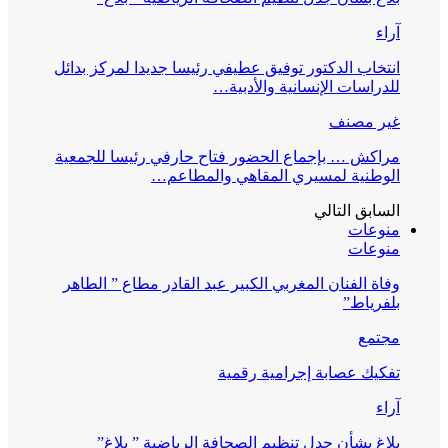
آراء
انتخاب الدكتور توفيق عطيفي رئيسا جديدا لمركز بدائل
للدراسات الإنسانية والأدبية…
غير مصنف
مراكش … بإجماع الحضور فتاح حارفي رئيسا للجمعية
الوطنية لمسيري المقاهي والمطاعم…
السابق
التالي
منوعات
منوعات
وفاة الفنان المغربي الكبير عبد القادر مطاع ” الطاهر
بلفرياط”
مجتمع
تفكيك عصابة إجرامية رقمية
آراء
بلاغ بشأن جدل تنظيم الصحافة الرياضية ” بلاغ”