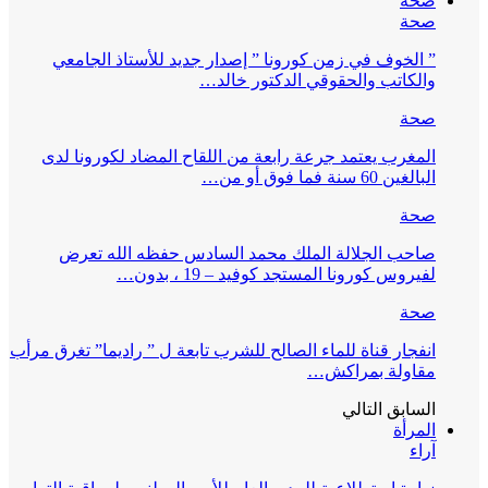
صحة
صحة
” الخوف في زمن كورونا ” إصدار جديد للأستاذ الجامعي
والكاتب والحقوقي الدكتور خالد…
صحة
المغرب يعتمد جرعة رابعة من اللقاح المضاد لكورونا لدى
البالغين 60 سنة فما فوق أو من…
صحة
صاحب الجلالة الملك محمد السادس حفظه الله تعرض
لفيروس كورونا المستجد كوفيد – 19 ، بدون…
صحة
انفجار قناة للماء الصالح للشرب تابعة ل ” راديما” تغرق مرأب
مقاولة بمراكش…
السابق
التالي
المرأة
آراء