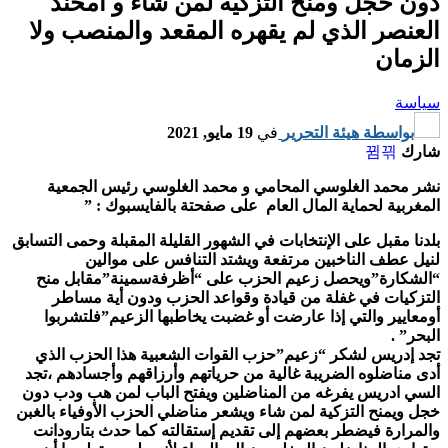
دون خجل ومنح التزكية لمن شاء و امحند
العنصر الذي لم يقهره المقعد والمنصب ولا
الزمان
سياسة
بواسطة
هيئة التحرير
في
19 مايو, 2021
شارك
نشر محمد الغلوسي المحامي و محمد الغلوسي رئيس الجمعية
المغربية لحماية المال العام على صفحتة بالفايسبوك : ”
بلدنا مقبل على الإنتخابات في الشهور القليلة المقبلة وحمى التسابق
لنيل عطف الناخبين مرتفعة ويشتد التنافس على موالين
“الشكارة”ويحصل زعيم الحزب على “أظرفةسمينة”مقابل منح
التزكيات في غفلة من قيادة وقواعد الحزب ودون أية مساطر
أومعايير والتي إذا عارضت أو غضبت يخاطبها الزعيم”فلتشربوا
البحر” .
تجد إدريس لشكر “زعيم”حزب القوات الشعبية هذا الحزب الذي
أدى مناضلوه الضريبة غالية من حرياتهم وأرزاقهم وأجسادهم ،تجد
السي ادريس يفرغه من المناضلين ويفتح الباب لمن هب ودب دون
خجل ويمنح التزكية لمن شاء ويشعر مناضلي الحزب الأوفياء بالغبن
والمرارة فيضطر بعضهم إلى تقديم إستقالته كما حدث بتارودانت