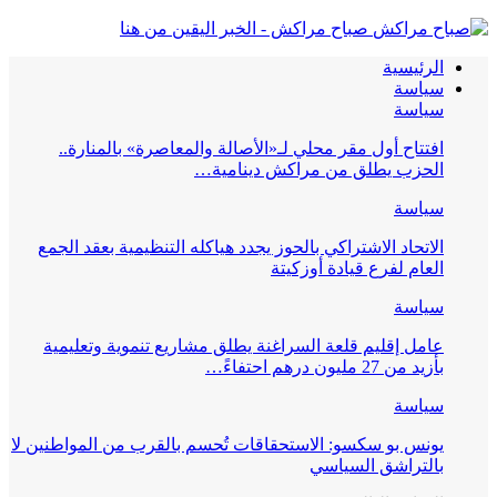
صباح مراكش - الخبر اليقين من هنا
الرئيسية
سياسة
سياسة
افتتاح أول مقر محلي لـ«الأصالة والمعاصرة» بالمنارة..
الحزب يطلق من مراكش دينامية…
سياسة
الاتحاد الاشتراكي بالحوز يجدد هياكله التنظيمية بعقد الجمع
العام لفرع قيادة أوزكيتة
سياسة
عامل إقليم قلعة السراغنة يطلق مشاريع تنموية وتعليمية
بأزيد من 27 مليون درهم احتفاءً…
سياسة
يونس بو سكسو: الاستحقاقات تُحسم بالقرب من المواطنين لا
بالتراشق السياسي