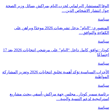
الوفا المستشار البرلماني لحزب البام بمراكش يسائل وزير الصحة
حول انتشار الاشخاص الذين…
سياسة
المنصوري: “البام” يدخل تشريعيات 2026 موحدًا ويراهن على
الكفاءة والتوافق…
سياسة
كودار: توافق كامل داخل “البام” على مرشحي انتخابات 2026 بعد 17
اجتماعًا
سياسة
الأحزاب السياسية تؤكد أهمية تخليق انتخابات 2026 وتعزيز المشاركة
المواطنة
سياسة
برئاسة سمير كودار.. مجلس جهة مراكش–آسفي يبحث مشاريع
استراتيجية لدعم التنمية والبنية…
سياسة