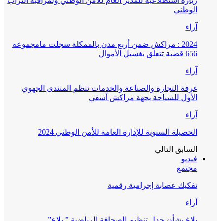
زيارة استطلاعية للمدير العام للأمن الوطني ولمراقبة التراب
الوطني
آراء
2024 : مراكش ضمن أربع مدن بالممكلة سجلت مامجموعه
656 قضية تتعلق بغسيل الأموال
آراء
غرفة التجارة والصناعة والخدمات تنظم المنتدى الجهوي
الأول للسياحة بجهة مراكش آسفي
آراء
الحصيلة السنوية للإدارة العامة للأمن الوطني 2024
السابق
التالي
فيديو
مجتمع
تفكيك عصابة إجرامية رقمية
آراء
بلاغ بشأن جدل تنظيم الصحافة الرياضية ” بلاغ”