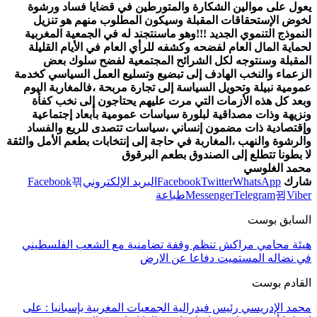
يعول على موالين الشكارة والمتورطين في قضايا فساد ورشوة
لخوض الإستحقاقات المقبلة وسيكون المطلوب منهم هو تنزيل
النموذج التنموي الجديد !!!وهو ماسنتجند له في الجمعية المغربية
لحماية المال العام لفضحه وكشفه للرأي العام في الأيام القليلة
المقبلة وسنتوجه لكل الشرائح المجتمعية لفضح سلوك بعض
الزعماء والنخب الهادف إلى تبضيع وتسليع العمل السياسي كخدمة
عمومية نبيلة وتحويل السياسة إلى تجارة مربحة ،فالمغاربة اليوم
وبعد كل هذه الأزمات التي مرت عليهم يحتاجون إلى نخب كفأة
ونزيهة وذات مصداقية لبلورة سياسات عمومية بأبعاد إجتماعية
وإقتصادية ذات مضمون إنساني ،سياسات تتصدى للريع والفساد
والرشوة والنهب ،المغاربة في حاجة إلى إنتخابات بطعم الأمل والثقة
لا بطونا تتطلع إلى الصندوق بطعم البرقوق
محمد الغلوسي
شارك
WhatsApp
Twitter
Facebook
البريد الإلكتروني
Facebook
Viber
Telegram
Messenger
طباعة
السابق بوست
هيئة محامي مراكش تنظم وقفة تضامنية مع الشعب الفلسطيني
في نضاله المستميت دفاعا عن الارض
القادم بوست
محمد الإدريسي رئيس فيدرالية الجمعيات المغربية بإسبانيا : على