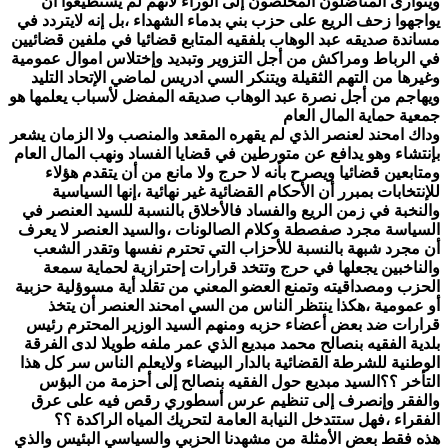
ويتوارى المناضلون المخلصون إلى الوراء لأنهم لم يستطيعوا أن
يواجهوا زحف الريع على حزب بني بدماء الشهداء ،بل إنه لايتردد في
مساندة صديقه عبد الوهاب بلفقيه المتابع قضائيا في ملفين قضائيين
في الرباط ومراكش من أجل التزوير وتبديد وإختلاس اموال عمومية
وغيرها من التهم الثقيلة ويتنكر السي ادريس لماضي الإتحاد التليد
ويهاجم من أجل نصرة عبد الوهاب صديقه المفضل لأسباب يعلمها هو
جمعية حماية المال العام
وداك امحند لعنصر الذي لم يقهره المقعد والمنصب ولا الزمان يشعر
بإنتشاء وهو يدافع عن متورطين في قضايا الفساد ونهب المال العام
ومتابعين قضائيا ويصرح بأنه لا حرج ولا مانع من أن يتقدم هؤلاء
للإنتخابات بمبرر أن الأحكام القضائية غير نهائية ،إنها السياسية
والنخبة في زمن الريع والفساد فالأخلاق بالنسبة للسيد العنصر في
السياسة مجرد صفصطة وكلام الصالونات ،والسيد العنصر لا يعرف
أن مجرد شبهة بالنسبة للأحزاب التي تحترم نفسها وتقدر الشعب
والناخبين يجعلها في حرج وتتخد قرارات إحترازية لحماية سمعة
الحزب ومصداقيته وتمنع العضو المعني من تقلد أية مسوؤلية حزبية
أو عمومية ،هكذا ينتظر الناس من السي امحند العنصر أن يتخذ
قرارات ضد بعض أعضاء حزبه ومنهم السيد الوزير المحترم رئيس
بلدية الفقيه بنصالح محمد مبديع الذي عمر ملفه طويلا لدى الفرقة
الوطنية للشرطة القضائية بالدار البيضاء ولايعلم الناس سر كل هذا
التأخر ؟؟السيد مبديع حول الفقيه بنصالح إلى أحزمة من البؤس
والفقر وإنصرف إلى تنظيم عرس أسطوري رقص فيه على عرق
الفقراء ،فهل ستتدخل النيابة العامة لتحريك المياه الراكدة ؟؟
هذه فقط بعض الأمثلة من مشهدنا الحزبي والسياسي البئيس والذي