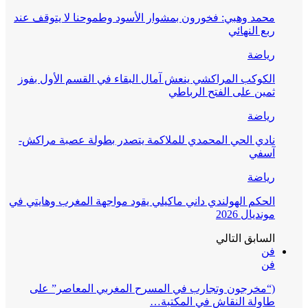
محمد وهبي: فخورون بمشوار الأسود وطموحنا لا يتوقف عند
ربع النهائي
رياضة
الكوكب المراكشي ينعش آمال البقاء في القسم الأول بفوز
ثمين على الفتح الرباطي
رياضة
نادي الحي المحمدي للملاكمة يتصدر بطولة عصبة مراكش-
آسفي
رياضة
الحكم الهولندي داني ماكيلي يقود مواجهة المغرب وهايتي في
مونديال 2026
السابق
التالي
فن
فن
(“مخرجون وتجارب في المسرح المغربي المعاصر” على
طاولة النقاش في المكتبة…