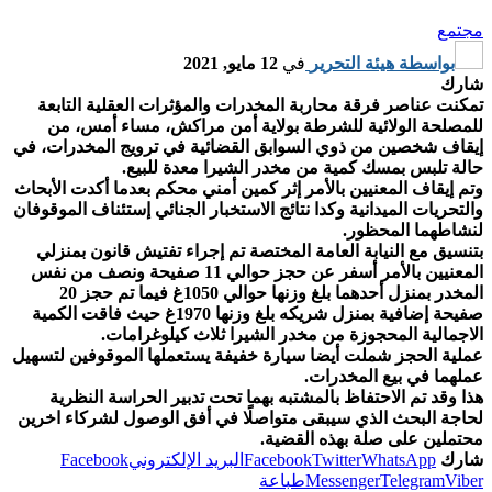
مجتمع
بواسطة
هيئة التحرير
في
12 مايو, 2021
شارك
تمكنت عناصر فرقة محاربة المخدرات والمؤثرات العقلية التابعة
للمصلحة الولائية للشرطة بولاية أمن مراكش، مساء أمس، من
إيقاف شخصين من ذوي السوابق القضائية في ترويج المخدرات، في
حالة تلبس بمسك كمية من مخدر الشيرا معدة للبيع.
وتم إيقاف المعنيين بالأمر إثر كمين أمني محكم بعدما أكدت الأبحاث
والتحريات الميدانية وكدا نتائج الاستخبار الجنائي إستئناف الموقوفان
لنشاطهما المحظور.
بتنسيق مع النيابة العامة المختصة تم إجراء تفتيش قانون بمنزلي
المعنيين بالأمر أسفر عن حجز حوالي 11 صفيحة ونصف من نفس
المخدر بمنزل أحدهما بلغ وزنها حوالي 1050غ فيما تم حجز 20
صفيحة إضافية بمنزل شريكه بلغ وزنها 1970غ حيث فاقت الكمية
الاجمالية المحجوزة من مخدر الشيرا ثلاث كيلوغرامات.
عملية الحجز شملت أيضا سيارة خفيفة يستعملها الموقوفين لتسهيل
عملهما في بيع المخدرات.
هذا وقد تم الاحتفاظ بالمشتبه بهما تحت تدبير الحراسة النظرية
لحاجة البحث الذي سيبقى متواصلًا في أفق الوصول لشركاء اخرين
محتملين على صلة بهذه القضية.
شارك
WhatsApp
Twitter
Facebook
البريد الإلكتروني
Facebook
Viber
Telegram
Messenger
طباعة