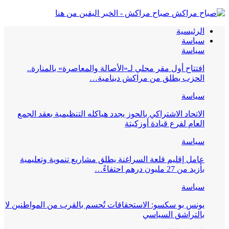
صباح مراكش - الخبر اليقين من هنا
الرئيسية
سياسة
سياسة
افتتاح أول مقر محلي لـ«الأصالة والمعاصرة» بالمنارة..
الحزب يطلق من مراكش دينامية…
سياسة
الاتحاد الاشتراكي بالحوز يجدد هياكله التنظيمية بعقد الجمع
العام لفرع قيادة أوزكيتة
سياسة
عامل إقليم قلعة السراغنة يطلق مشاريع تنموية وتعليمية
بأزيد من 27 مليون درهم احتفاءً…
سياسة
يونس بو سكسو: الاستحقاقات تُحسم بالقرب من المواطنين لا
بالتراشق السياسي