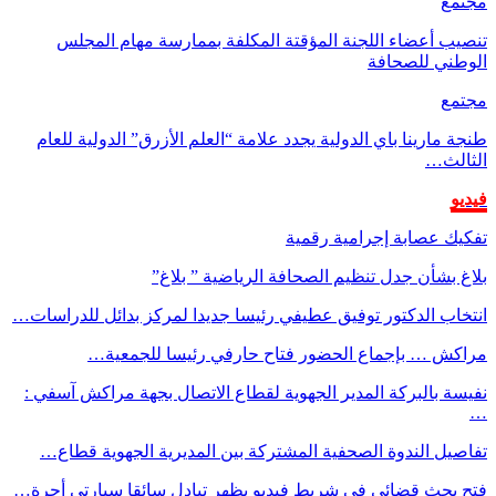
مجتمع
تنصيب أعضاء اللجنة المؤقتة المكلفة بممارسة مهام المجلس
الوطني للصحافة
مجتمع
طنجة مارينا باي الدولية يجدد علامة “العلم الأزرق” الدولية للعام
الثالث…
فيديو
تفكيك عصابة إجرامية رقمية
بلاغ بشأن جدل تنظيم الصحافة الرياضية ” بلاغ”
انتخاب الدكتور توفيق عطيفي رئيسا جديدا لمركز بدائل للدراسات…
مراكش … بإجماع الحضور فتاح حارفي رئيسا للجمعية…
نفيسة بالبركة المدير الجهوية لقطاع الاتصال بجهة مراكش آسفي :
…
تفاصيل الندوة الصحفية المشتركة بين المديرية الجهوية قطاع…
فتح بحث قضائي في شريط فيديو يظهر تبادل سائقا سيارتي أجرة…