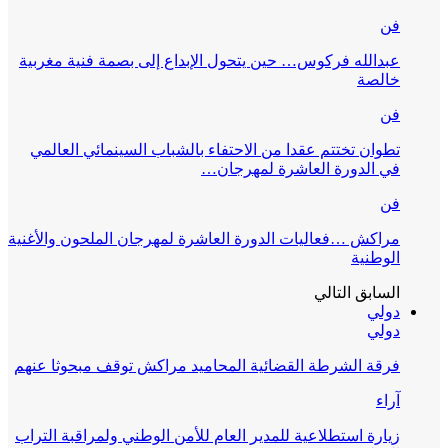
فن
عبدالله فركوس… حين يتحول الإبداع إلى بصمة فنية مغربية
خالصة
فن
تطوان تختتم عقدا من الاحتفاء بالشباب السينمائي العالمي
في الدورة العاشرة لمهرجان…
فن
مراكش …فعاليات الدورة العاشرة لمهرجان الملحون والأغنية
الوطنية
السابق
التالي
دولي
دولي
فرقة الشرطة القضائية المحاميد مراكش توقف مبحوثا عنهم
آراء
زيارة استطلاعية للمدير العام للأمن الوطني ولمراقبة التراب