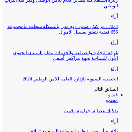
زيارة استطلاعية للمدير العام للأمن الوطني ولمراقبة التراب
الوطني
آراء
2024 : مراكش ضمن أربع مدن بالممكلة سجلت مامجموعه
656 قضية تتعلق بغسيل الأموال
آراء
غرفة التجارة والصناعة والخدمات تنظم المنتدى الجهوي
الأول للسياحة بجهة مراكش آسفي
آراء
الحصيلة السنوية للإدارة العامة للأمن الوطني 2024
السابق
التالي
فيديو
مجتمع
تفكيك عصابة إجرامية رقمية
آراء
بلاغ بشأن جدل تنظيم الصحافة الرياضية ” بلاغ”