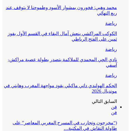
محمد وهبي: فخورون بمشوار الأسود وطموحنا لا يتوقف عند
ربع النهائي
رياضة
الكوكب المراكشي ينعش آمال البقاء في القسم الأول بفوز
ثمين على الفتح الرباطي
رياضة
نادي الحي المحمدي للملاكمة يتصدر بطولة عصبة مراكش-
آسفي
رياضة
الحكم الهولندي داني ماكيلي يقود مواجهة المغرب وهايتي في
مونديال 2026
السابق
التالي
فن
فن
(“مخرجون وتجارب في المسرح المغربي المعاصر” على
طاولة النقاش في المكتبة…