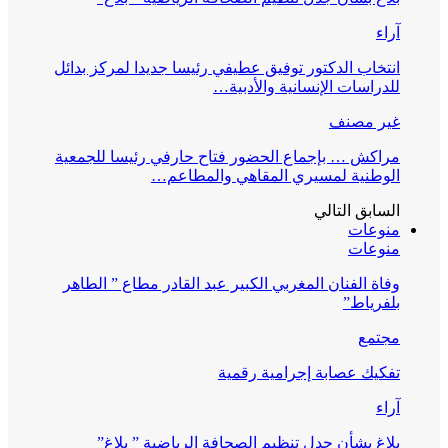
آراء
انتخاب الدكتور توفيق عطيفي رئيسا جديدا لمركز بدائل
للدراسات الإنسانية والأدبية…
غير مصنف
مراكش … بإجماع الحضور فتاح حارفي رئيسا للجمعية
الوطنية لمسيري المقاهي والمطاعم…
السابق
التالي
منوعات
منوعات
وفاة الفنان المغربي الكبير عبد القادر مطاع ” الطاهر
بلفرياط”
مجتمع
تفكيك عصابة إجرامية رقمية
آراء
بلاغ بشأن جدل تنظيم الصحافة الرياضية ” بلاغ”