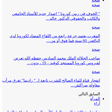
صحة
صحة
” الخوف في زمن كورونا ” إصدار جديد للأستاذ الجامعي
والكاتب والحقوقي الدكتور خالد…
صحة
المغرب يعتمد جرعة رابعة من اللقاح المضاد لكورونا لدى
البالغين 60 سنة فما فوق أو من…
صحة
صاحب الجلالة الملك محمد السادس حفظه الله تعرض
لفيروس كورونا المستجد كوفيد – 19 ، بدون…
صحة
انفجار قناة للماء الصالح للشرب تابعة ل ” راديما” تغرق مرأب
مقاولة بمراكش…
السابق
التالي
المرأة
آراء