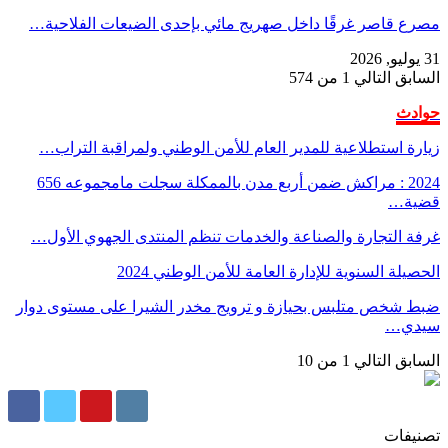
مصرع قاصر غرقًا داخل صهريج مائي بإحدى الضيعات الفلاحية…
31 يوليو, 2026
السابق
التالي
1 من 574
حوادث
زيارة استطلاعية للمدير العام للأمن الوطني ولمراقبة التراب…
2024 : مراكش ضمن أربع مدن بالممكلة سجلت مامجموعه 656
قضية…
غرفة التجارة والصناعة والخدمات تنظم المنتدى الجهوي الأول…
الحصيلة السنوية للإدارة العامة للأمن الوطني 2024
ضبط شخص متلبس بحيازة و ترويج مخدر الشيرا على مستوى دوار
سيدي…
السابق
التالي
1 من 10
تصنيفات