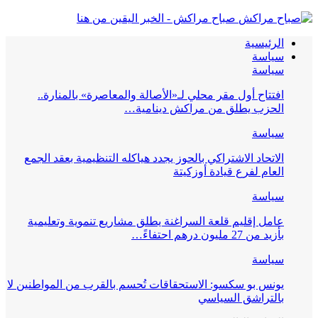
صباح مراكش - الخبر اليقين من هنا
الرئيسية
سياسة
سياسة
افتتاح أول مقر محلي لـ«الأصالة والمعاصرة» بالمنارة..
الحزب يطلق من مراكش دينامية…
سياسة
الاتحاد الاشتراكي بالحوز يجدد هياكله التنظيمية بعقد الجمع
العام لفرع قيادة أوزكيتة
سياسة
عامل إقليم قلعة السراغنة يطلق مشاريع تنموية وتعليمية
بأزيد من 27 مليون درهم احتفاءً…
سياسة
يونس بو سكسو: الاستحقاقات تُحسم بالقرب من المواطنين لا
بالتراشق السياسي