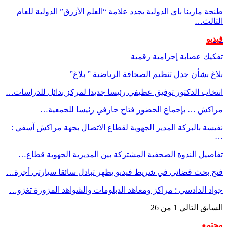
طنجة مارينا باي الدولية يجدد علامة “العلم الأزرق” الدولية للعام
الثالث…
فيديو
تفكيك عصابة إجرامية رقمية
بلاغ بشأن جدل تنظيم الصحافة الرياضية ” بلاغ”
انتخاب الدكتور توفيق عطيفي رئيسا جديدا لمركز بدائل للدراسات…
مراكش … بإجماع الحضور فتاح حارفي رئيسا للجمعية…
نفيسة بالبركة المدير الجهوية لقطاع الاتصال بجهة مراكش آسفي :
…
تفاصيل الندوة الصحفية المشتركة بين المديرية الجهوية قطاع…
فتح بحث قضائي في شريط فيديو يظهر تبادل سائقا سيارتي أجرة…
جواد الدادسي : مراكز ومعاهد الدبلومات والشواهد المزورة تغزو…
السابق
التالي
1 من 26
مجتمع