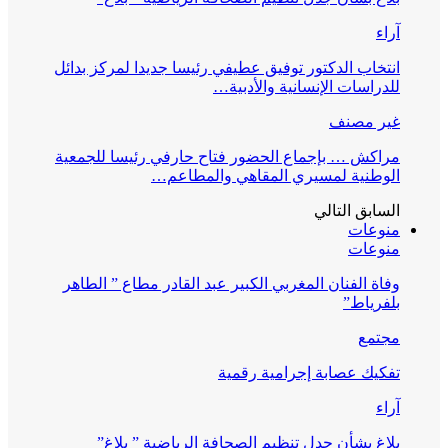
آراء
انتخاب الدكتور توفيق عطيفي رئيسا جديدا لمركز بدائل
للدراسات الإنسانية والأدبية…
غير مصنف
مراكش … بإجماع الحضور فتاح حارفي رئيسا للجمعية
الوطنية لمسيري المقاهي والمطاعم…
السابق
التالي
منوعات
منوعات
وفاة الفنان المغربي الكبير عبد القادر مطاع ” الطاهر
بلفرياط”
مجتمع
تفكيك عصابة إجرامية رقمية
آراء
بلاغ بشأن جدل تنظيم الصحافة الرياضية ” بلاغ”