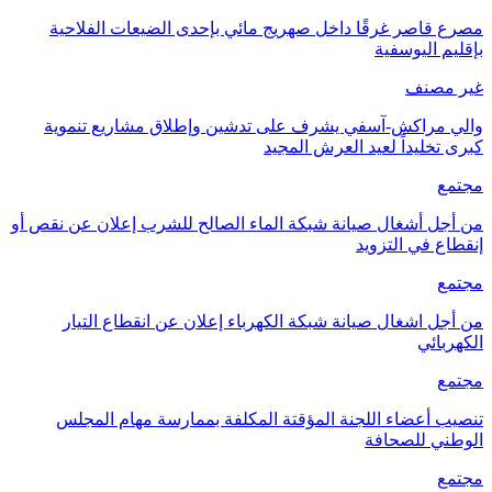
مصرع قاصر غرقًا داخل صهريج مائي بإحدى الضيعات الفلاحية
بإقليم اليوسفية
غير مصنف
والي مراكش-آسفي يشرف على تدشين وإطلاق مشاريع تنموية
كبرى تخليداً لعيد العرش المجيد
مجتمع
من أجل أشغال صيانة شبكة الماء الصالح للشرب إعلان عن نقص أو
إنقطاع في التزويد
مجتمع
من أجل اشغال صيانة شبكة الكهرباء إعلان عن انقطاع التيار
الكهربائي
مجتمع
تنصيب أعضاء اللجنة المؤقتة المكلفة بممارسة مهام المجلس
الوطني للصحافة
مجتمع