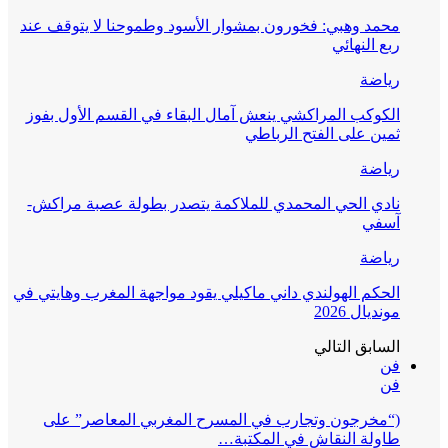
محمد وهبي: فخورون بمشوار الأسود وطموحنا لا يتوقف عند
ربع النهائي
رياضة
الكوكب المراكشي ينعش آمال البقاء في القسم الأول بفوز
ثمين على الفتح الرباطي
رياضة
نادي الحي المحمدي للملاكمة يتصدر بطولة عصبة مراكش-
آسفي
رياضة
الحكم الهولندي داني ماكيلي يقود مواجهة المغرب وهايتي في
مونديال 2026
السابق
التالي
فن
فن
(“مخرجون وتجارب في المسرح المغربي المعاصر” على
طاولة النقاش في المكتبة…