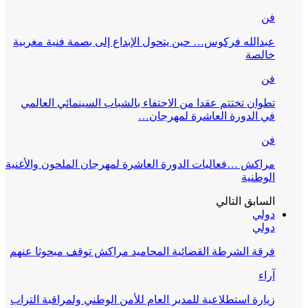
فن
عبدالله فركوس… حين يتحول الإبداع إلى بصمة فنية مغربية
خالصة
فن
تطوان تختتم عقدا من الاحتفاء بالشباب السينمائي العالمي
في الدورة العاشرة لمهرجان…
فن
مراكش …فعاليات الدورة العاشرة لمهرجان الملحون والأغنية
الوطنية
السابق
التالي
دولي
دولي
فرقة الشرطة القضائية المحاميد مراكش توقف مبحوثا عنهم
آراء
زيارة استطلاعية للمدير العام للأمن الوطني ولمراقبة التراب