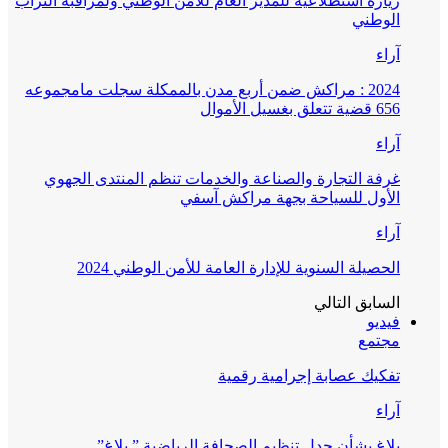
زيارة استطلاعية للمدير العام للأمن الوطني ولمراقبة التراب
الوطني
آراء
2024 : مراكش ضمن أربع مدن بالممكلة سجلت مامجموعه
656 قضية تتعلق بغسيل الأموال
آراء
غرفة التجارة والصناعة والخدمات تنظم المنتدى الجهوي
الأول للسياحة بجهة مراكش آسفي
آراء
الحصيلة السنوية للإدارة العامة للأمن الوطني 2024
السابق
التالي
فيديو
مجتمع
تفكيك عصابة إجرامية رقمية
آراء
بلاغ بشأن جدل تنظيم الصحافة الرياضية ” بلاغ”