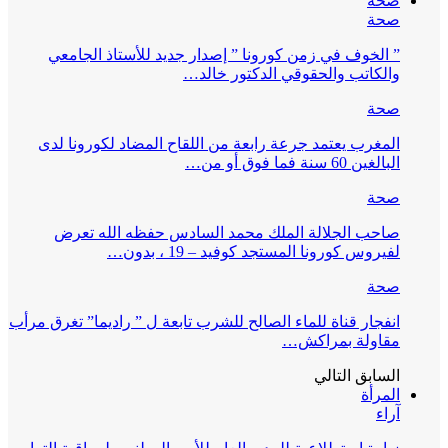
صحة
صحة
” الخوف في زمن كورونا ” إصدار جديد للأستاذ الجامعي
والكاتب والحقوقي الدكتور خالد…
صحة
المغرب يعتمد جرعة رابعة من اللقاح المضاد لكورونا لدى
البالغين 60 سنة فما فوق أو من…
صحة
صاحب الجلالة الملك محمد السادس حفظه الله تعرض
لفيروس كورونا المستجد كوفيد – 19 ، بدون…
صحة
انفجار قناة للماء الصالح للشرب تابعة ل ” راديما” تغرق مرأب
مقاولة بمراكش…
السابق
التالي
المرأة
آراء