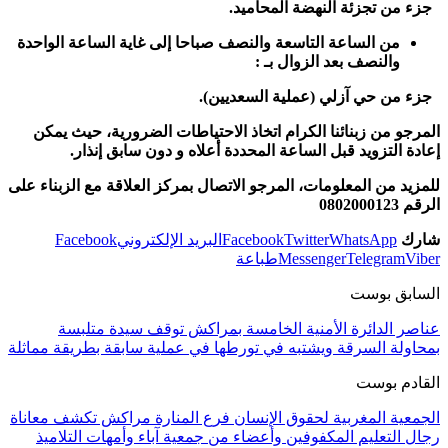
جزء من تجزئة النهضة المحاميد.
من الساعة التاسعة والنصف صباحا إلى غاية الساعة الواحدة
والنصف بعد الزوال بـ :
جزء من حي آزلي (عملية السعديين).
المرجو من زبنائنا الكرام اتخاذ الاحتياطات الضرورية، حيث يمكن
إعادة التزويد قبل الساعة المحددة أعلاه و دون سابق إنذار.
للمزيد من المعلومات، المرجو الاتصال بمركز العلاقة مع الزبناء على
الرقم 0802000123
شارك
WhatsApp
Twitter
Facebook
البريد الإلكتروني
Facebook
Viber
Telegram
Messenger
طباعة
السابق بوست
عناصر الدائرة الأمنية الخامسة بمراكش توقف سيدة متلبسة
بمحاولة السرقة ويشتبه في تورطها في عملية سابقة بطريقة مماثلة
القادم بوست
الجمعية المغربية لحقوق الإنسان فرع المنارة مراكش تكشف معاناة
رجال التعليم المكفوفين وأعضاء من جمعية آباء وأمهات التلاميذ