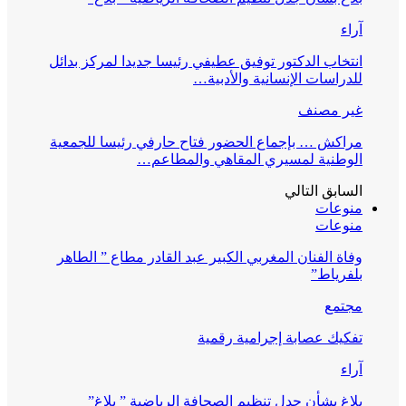
آراء
انتخاب الدكتور توفيق عطيفي رئيسا جديدا لمركز بدائل
للدراسات الإنسانية والأدبية…
غير مصنف
مراكش … بإجماع الحضور فتاح حارفي رئيسا للجمعية
الوطنية لمسيري المقاهي والمطاعم…
السابق
التالي
منوعات
منوعات
وفاة الفنان المغربي الكبير عبد القادر مطاع ” الطاهر
بلفرياط”
مجتمع
تفكيك عصابة إجرامية رقمية
آراء
بلاغ بشأن جدل تنظيم الصحافة الرياضية ” بلاغ”