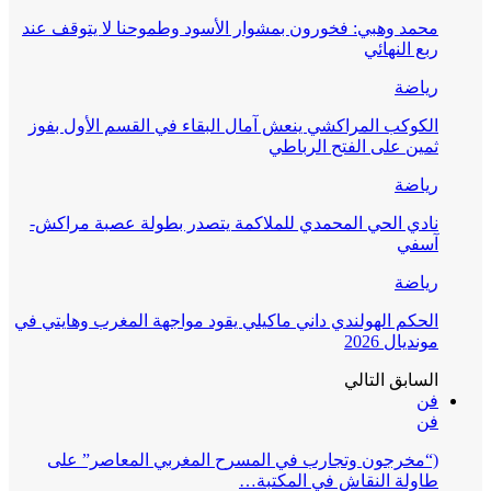
محمد وهبي: فخورون بمشوار الأسود وطموحنا لا يتوقف عند
ربع النهائي
رياضة
الكوكب المراكشي ينعش آمال البقاء في القسم الأول بفوز
ثمين على الفتح الرباطي
رياضة
نادي الحي المحمدي للملاكمة يتصدر بطولة عصبة مراكش-
آسفي
رياضة
الحكم الهولندي داني ماكيلي يقود مواجهة المغرب وهايتي في
مونديال 2026
السابق
التالي
فن
فن
(“مخرجون وتجارب في المسرح المغربي المعاصر” على
طاولة النقاش في المكتبة…