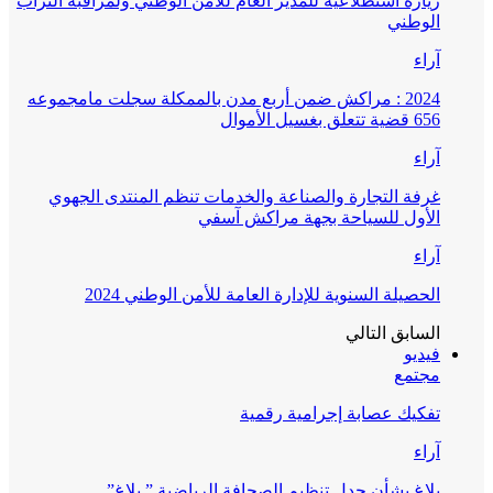
زيارة استطلاعية للمدير العام للأمن الوطني ولمراقبة التراب
الوطني
آراء
2024 : مراكش ضمن أربع مدن بالممكلة سجلت مامجموعه
656 قضية تتعلق بغسيل الأموال
آراء
غرفة التجارة والصناعة والخدمات تنظم المنتدى الجهوي
الأول للسياحة بجهة مراكش آسفي
آراء
الحصيلة السنوية للإدارة العامة للأمن الوطني 2024
السابق
التالي
فيديو
مجتمع
تفكيك عصابة إجرامية رقمية
آراء
بلاغ بشأن جدل تنظيم الصحافة الرياضية ” بلاغ”