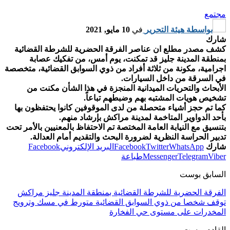
مجتمع
بواسطة
هيئة التحرير
في
10 مايو, 2021
شارك
كشف مصدر مطلع ان عناصر الفرقة الحضرية للشرطة القضائية
بمنطقة المدينة جليز قد تمكنت، يوم أمس، من تفكيك عصابة
اجرامية، مكونة من ثلاثة أفراد من ذوي السوابق القضائية، متخصصة
في السرقة من داخل السيارات.
الأبحاث والتحريات الميدانية المنجزة في هذا الشأن مكنت من
تشخيص هويات المشتبه بهم وضبطهم تباعاً.
كما تم حجز أشياء متحصلة من لدى الموقوفين كانوا يحتفظون بها
بأحد الدواوير المتاخمة لمدينة مراكش بإرشاد منهم.
بتنسيق مع النيابة العامة المختصة تم الاحتفاظ بالمعنيين بالأمر تحت
تدبير الحراسة النظرية لضرورة البحث والتقديم أمام العدالة.
شارك
WhatsApp
Twitter
Facebook
البريد الإلكتروني
Facebook
Viber
Telegram
Messenger
طباعة
السابق بوست
الفرقة الحضرية للشرطة القضائية بمنطقة المدينة جليز مراكش
توقف شخصا من ذوي السوابق القضائية متورط في مسك وترويج
المخدرات على مستوى حي الفخارة
القادم بوست