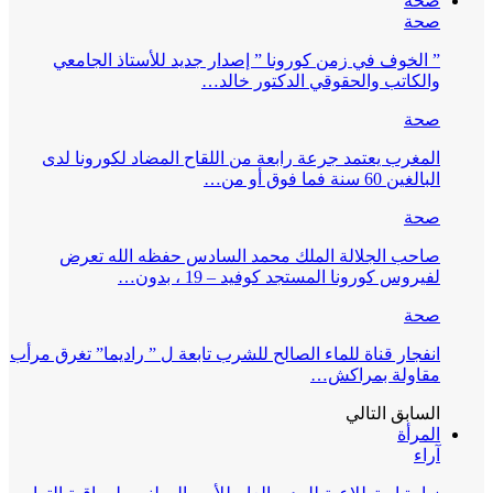
صحة
صحة
” الخوف في زمن كورونا ” إصدار جديد للأستاذ الجامعي
والكاتب والحقوقي الدكتور خالد…
صحة
المغرب يعتمد جرعة رابعة من اللقاح المضاد لكورونا لدى
البالغين 60 سنة فما فوق أو من…
صحة
صاحب الجلالة الملك محمد السادس حفظه الله تعرض
لفيروس كورونا المستجد كوفيد – 19 ، بدون…
صحة
انفجار قناة للماء الصالح للشرب تابعة ل ” راديما” تغرق مرأب
مقاولة بمراكش…
السابق
التالي
المرأة
آراء