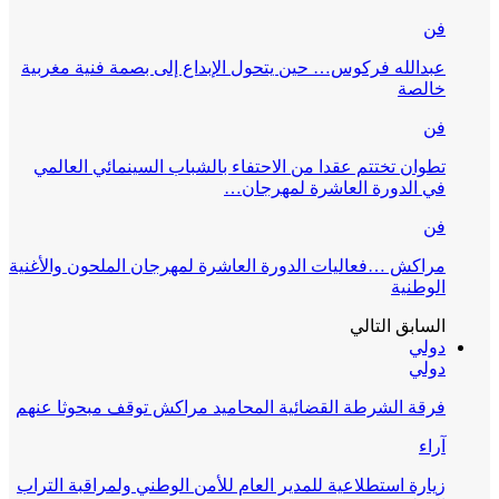
فن
عبدالله فركوس… حين يتحول الإبداع إلى بصمة فنية مغربية
خالصة
فن
تطوان تختتم عقدا من الاحتفاء بالشباب السينمائي العالمي
في الدورة العاشرة لمهرجان…
فن
مراكش …فعاليات الدورة العاشرة لمهرجان الملحون والأغنية
الوطنية
السابق
التالي
دولي
دولي
فرقة الشرطة القضائية المحاميد مراكش توقف مبحوثا عنهم
آراء
زيارة استطلاعية للمدير العام للأمن الوطني ولمراقبة التراب