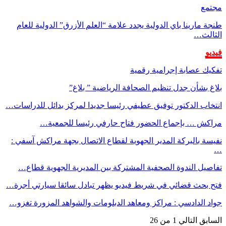
مجتمع
طنجة مارينا باي الدولية يجدد علامة “العلم الأزرق” الدولية للعام
الثالث…
فيديو
تفكيك عصابة إجرامية رقمية
بلاغ بشأن جدل تنظيم الصحافة الرياضية ” بلاغ”
انتخاب الدكتور توفيق عطيفي رئيسا جديدا لمركز بدائل للدراسات…
مراكش … بإجماع الحضور فتاح حارفي رئيسا للجمعية…
نفيسة بالبركة المدير الجهوية لقطاع الاتصال بجهة مراكش آسفي :
…
تفاصيل الندوة الصحفية المشتركة بين المديرية الجهوية قطاع…
فتح بحث قضائي في شريط فيديو يظهر تبادل سائقا سيارتي أجرة…
جواد الدادسي : مراكز ومعاهد الدبلومات والشواهد المزورة تغزو…
السابق
التالي
1 من 26