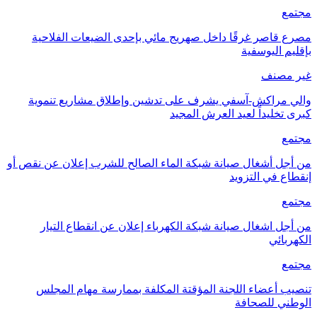
مجتمع
مصرع قاصر غرقًا داخل صهريج مائي بإحدى الضيعات الفلاحية
بإقليم اليوسفية
غير مصنف
والي مراكش-آسفي يشرف على تدشين وإطلاق مشاريع تنموية
كبرى تخليداً لعيد العرش المجيد
مجتمع
من أجل أشغال صيانة شبكة الماء الصالح للشرب إعلان عن نقص أو
إنقطاع في التزويد
مجتمع
من أجل اشغال صيانة شبكة الكهرباء إعلان عن انقطاع التيار
الكهربائي
مجتمع
تنصيب أعضاء اللجنة المؤقتة المكلفة بممارسة مهام المجلس
الوطني للصحافة