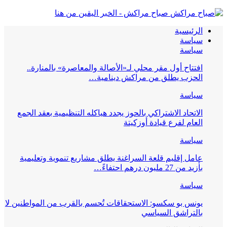
صباح مراكش - الخبر اليقين من هنا
الرئيسية
سياسة
سياسة
افتتاح أول مقر محلي لـ«الأصالة والمعاصرة» بالمنارة..
الحزب يطلق من مراكش دينامية…
سياسة
الاتحاد الاشتراكي بالحوز يجدد هياكله التنظيمية بعقد الجمع
العام لفرع قيادة أوزكيتة
سياسة
عامل إقليم قلعة السراغنة يطلق مشاريع تنموية وتعليمية
بأزيد من 27 مليون درهم احتفاءً…
سياسة
يونس بو سكسو: الاستحقاقات تُحسم بالقرب من المواطنين لا
بالتراشق السياسي