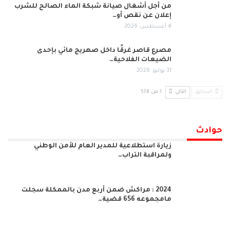
من أجل أشغال صيانة شبكة الماء الصالح للشرب
إعلان عن نقص أو…
4 أغسطس, 2026
مصرع قاصر غرقًا داخل صهريج مائي بإحدى
الضيعات الفلاحية…
31 يوليو, 2026
السابق
التالي
1 من 574
حوادث
زيارة استطلاعية للمدير العام للأمن الوطني
ولمراقبة التراب…
2024 : مراكش ضمن أربع مدن بالممكلة سجلت
مامجموعه 656 قضية…