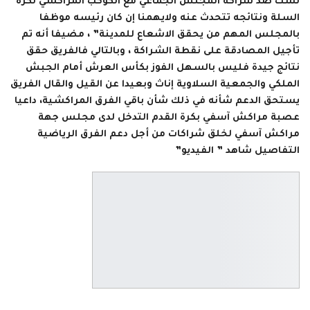
لست ضد شراكة المجلس الجماعي مع الكوكب المراكشي لكرة
السلة ونتائجه تتحدث عنه ولايهمنا إن كان رئيسه موظفا
بالمجلس المهم من يحقق الاشعاع للمدينة” ، مضيفا أنه تم
تأجيل المصادقة على نقطة الشراكة ، وبالتالي فالفريق حقق
نتائج جيدة فليس بالسهل الفوز بكأس العرش أمام الجبش
الملكي والجمعية السلاوية إناث وبعيدا عن القيل والقال الفريق
يستحق الدعم شأنه في ذلك شأن باقي الفرق المراكشية، داعيا
عصبة مراكش آسفي بكرة القدم التدخل لدى مجلس جهة
مراكش آسفي لخلق شراكات من أجل دعم الفرق الرياضية
التفاصيل شاهد ” الفيديو”