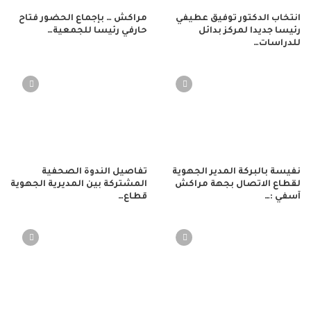
انتخاب الدكتور توفيق عطيفي
مراكش … بإجماع الحضور فتاح
رئيسا جديدا لمركز بدائل
حارفي رئيسا للجمعية…
للدراسات…
نفيسة بالبركة المدير الجهوية
تفاصيل الندوة الصحفية
لقطاع الاتصال بجهة مراكش
المشتركة بين المديرية الجهوية
آسفي :…
قطاع…