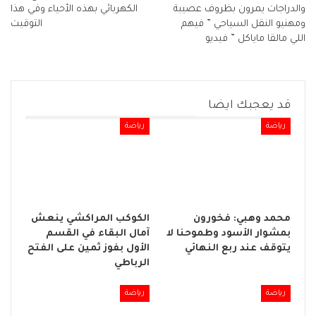
والدراجات يمرون بظروف عصيبة
الكهربائي بهذه الأحياء وفي هذا
ومهنيو النقل السياحي ” فيهم
التوقيت
اللي مالقا ماياكل ” فيديو
قد يعجبك ايضا
رياضة
رياضة
محمد وهبي: فخورون
الكوكب المراكشي ينعش
بمشوار الأسود وطموحنا لا
آمال البقاء في القسم
يتوقف عند ربع النهائي
الأول بفوز ثمين على الفتح
الرباطي
رياضة
رياضة