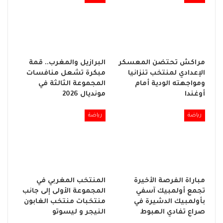
مراكش تحتضن المعسكر
البرازيل والمغرب.. قمة
الإعدادي لمنتخب تنزانيا
مبكرة تشعل منافسات
ومواجهته الودية أمام
المجموعة الثالثة في
أوغندا
مونديال 2026
رياضة
رياضة
مباراة الفرصة الأخيرة
المنتخب المغربي في
تجمع أولمبيك آسفي
المجموعة الأولى إلى جانب
بأولمبيك الدشيرة في
منتخبات منتخب الغابون
صراع تفادي الهبوط
النيجر و ليسوتو