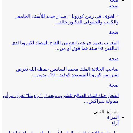
صحة
صحة
” الخوف في زمن كورونا ” إصدار جديد للأستاذ الجامعي
والكاتب والحقوقي الدكتور خالد…
صحة
المغرب يعتمد جرعة رابعة من اللقاح المضاد لكورونا لدى
البالغين 60 سنة فما فوق أو من…
صحة
صاحب الجلالة الملك محمد السادس حفظه الله تعرض
لفيروس كورونا المستجد كوفيد – 19 ، بدون…
صحة
انفجار قناة للماء الصالح للشرب تابعة ل ” راديما” تغرق مرأب
مقاولة بمراكش…
السابق
التالي
المرأة
آراء