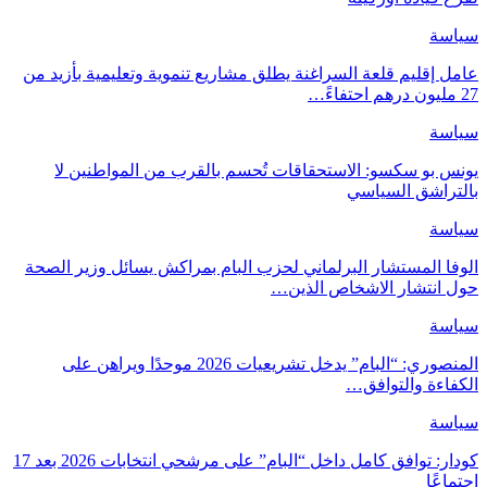
سياسة
عامل إقليم قلعة السراغنة يطلق مشاريع تنموية وتعليمية بأزيد من
27 مليون درهم احتفاءً…
سياسة
يونس بو سكسو: الاستحقاقات تُحسم بالقرب من المواطنين لا
بالتراشق السياسي
سياسة
الوفا المستشار البرلماني لحزب البام بمراكش يسائل وزير الصحة
حول انتشار الاشخاص الذين…
سياسة
المنصوري: “البام” يدخل تشريعيات 2026 موحدًا ويراهن على
الكفاءة والتوافق…
سياسة
كودار: توافق كامل داخل “البام” على مرشحي انتخابات 2026 بعد 17
اجتماعًا