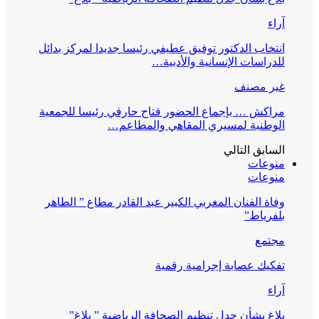
آراء
انتخاب الدكتور توفيق عطيفي رئيسا جديدا لمركز بدائل
للدراسات الإنسانية والأدبية…
غير مصنف
مراكش … بإجماع الحضور فتاح حارفي رئيسا للجمعية
الوطنية لمسيري المقاهي والمطاعم…
السابق
التالي
منوعات
منوعات
وفاة الفنان المغربي الكبير عبد القادر مطاع ” الطاهر
بلفرياط”
مجتمع
تفكيك عصابة إجرامية رقمية
آراء
بلاغ بشأن جدل تنظيم الصحافة الرياضية ” بلاغ”