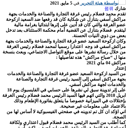
بواسطة
هيئة التحرير
في
5 مايو, 2021
شارك
تقدم محمد فضلام رئيس غرفة التجارة والصناعة والخدمات بجهة
مراكش آسفي بتنازل عن شكاية كان قد رفعها ضد السعيد ازكوحة
عضو الغرفة والتي كان قد أدين على إثرها ابتدائيا بغرامة مالية
ليتقدم فضلام بتنازل عن القضية أمام محكمة الاستئناف بعد تدخل
بعض من ذوي النيات الحسنة.
وكان ازكوحة السعيد عضو غرفة التجارة والصناعة والخدمات بجهة
مراكش اسفي قد وجه اعتدارا رسميا لمحمد فضلام رئيس الغرفة
من خلال رسالة نشرها على موقع التواصل الاجتماعي، وبعث بنسخة
منها ل “صباح مراكش” هذه تفاصيلها :
مراكش 04 ماي 2021
إعتذار
من السيد ازكوحة السعيد عضو غرفة التجارة والصناعة والخدمات
بجهة مراكش اسفي إلى السيد رئيس غرفة التجارة والصناعة
والخدمات لجهة مراكش آسفي.
على إثر تدوينة سبق لي نشرها على حسابي في الفايسبوك يوم 18
ابريل 2018 والتي اتهم فيها السيد الرئيس محمد فضلام رئيس الغرفة
بإختلالات في الميزانية خصوصا ما يتعلق بفاتورة الإطعام وذلك
بالاعتماد على معلومات غير صحيحة.
اني اؤكد ان كل تم تدوينه في صفحتي الفيسبوكية لا أساس لها من
الصحة.
كما أطلب من السيد الرئيس محمد فضلام قبول اعتذاري ولكافة
أعضاء غرفة التجارة والصناعة والخدمات لجهة مراكش آسفي.