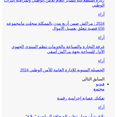
زيارة استطلاعية للمدير العام للأمن الوطني ولمراقبة التراب
الوطني
آراء
2024 : مراكش ضمن أربع مدن بالممكلة سجلت مامجموعه
656 قضية تتعلق بغسيل الأموال
آراء
غرفة التجارة والصناعة والخدمات تنظم المنتدى الجهوي
الأول للسياحة بجهة مراكش آسفي
آراء
الحصيلة السنوية للإدارة العامة للأمن الوطني 2024
السابق
التالي
فيديو
مجتمع
تفكيك عصابة إجرامية رقمية
آراء
بلاغ بشأن جدل تنظيم الصحافة الرياضية ” بلاغ”