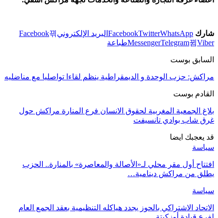
شارك
WhatsApp
Twitter
Facebook
البريد الإلكتروني
Facebook
Viber
Telegram
Messenger
طباعة
السابق بوست
مراكش: حزب الوحدة و الديمقراطية ينظم لقاءا تواصليا مع مناضليه
القادم بوست
بلاغ الجمعية المغربية لحقوق الانسان فرع المنارة مراكش حول
غرق شاب بوادي تانسيفت
قد يعجبك ايضا
سياسة
افتتاح أول مقر محلي لـ«الأصالة والمعاصرة» بالمنارة.. الحزب
يطلق من مراكش دينامية…
سياسة
الاتحاد الاشتراكي بالحوز يجدد هياكله التنظيمية بعقد الجمع العام
لفرع قيادة أوزكيتة