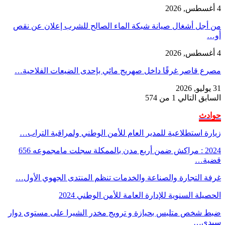
4 أغسطس, 2026
من أجل أشغال صيانة شبكة الماء الصالح للشرب إعلان عن نقص
أو…
4 أغسطس, 2026
مصرع قاصر غرقًا داخل صهريج مائي بإحدى الضيعات الفلاحية…
31 يوليو, 2026
السابق
التالي
1 من 574
حوادث
زيارة استطلاعية للمدير العام للأمن الوطني ولمراقبة التراب…
2024 : مراكش ضمن أربع مدن بالممكلة سجلت مامجموعه 656
قضية…
غرفة التجارة والصناعة والخدمات تنظم المنتدى الجهوي الأول…
الحصيلة السنوية للإدارة العامة للأمن الوطني 2024
ضبط شخص متلبس بحيازة و ترويج مخدر الشيرا على مستوى دوار
سيدي…