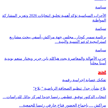
سياسة
الأحزاب السياسية تؤكد أهمية تخليق انتخابات 2026 وتعزيز المشاركة
المواطنة
سياسة
برئاسة سمير كودار.. مجلس جهة مراكش–آسفي يبحث مشاريع
استراتيجية لدعم التنمية والبنية…
سياسة
حزب الأصالة والمعاصرة يجدد هياكله بابن جرير ويختار منعم بويدية
أميناً محلياً
فيديو
تفكيك عصابة إجرامية رقمية
بلاغ بشأن جدل تنظيم الصحافة الرياضية ” بلاغ”
انتخاب الدكتور توفيق عطيفي رئيسا جديدا لمركز بدائل للدراسات…
مراكش … بإجماع الحضور فتاح حارفي رئيسا للجمعية…