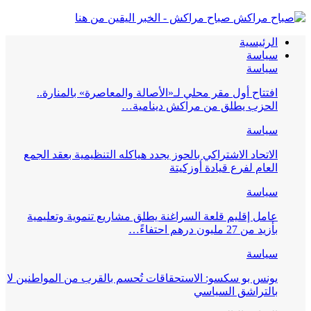
صباح مراكش - الخبر اليقين من هنا
الرئيسية
سياسة
سياسة
افتتاح أول مقر محلي لـ«الأصالة والمعاصرة» بالمنارة..
الحزب يطلق من مراكش دينامية…
سياسة
الاتحاد الاشتراكي بالحوز يجدد هياكله التنظيمية بعقد الجمع
العام لفرع قيادة أوزكيتة
سياسة
عامل إقليم قلعة السراغنة يطلق مشاريع تنموية وتعليمية
بأزيد من 27 مليون درهم احتفاءً…
سياسة
يونس بو سكسو: الاستحقاقات تُحسم بالقرب من المواطنين لا
بالتراشق السياسي