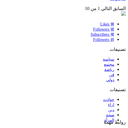
السابق
التالي
1 من 10
Likes
Followers
Subscribers
Followers
تصنيفات
سياسة
مجتمع
رياضة
فن
دولي
تصنيفات
حوادث
اراء
دين
صحة
المرأة
روابط مهمة