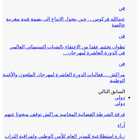
فن
عبدالله فركوس… حين يتحول الإبداع إلى بصمة فنية مغربية
خالصة
فن
تطوان تختتم عقدا من الاحتفاء بالشباب السينمائي العالمي
في الدورة العاشرة لمهرجان…
فن
مراكش …فعاليات الدورة العاشرة لمهرجان الملحون والأغنية
الوطنية
السابق
التالي
دولي
دولي
فرقة الشرطة القضائية المحاميد مراكش توقف مبحوثا عنهم
آراء
زيارة استطلاعية للمدير العام للأمن الوطني ولمراقبة التراب