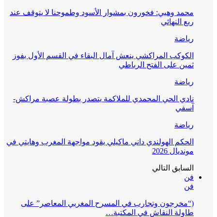
محمد وهبي: فخورون بمشوار الأسود وطموحنا لا يتوقف عند
ربع النهائي
رياضة
الكوكب المراكشي ينعش آمال البقاء في القسم الأول بفوز
ثمين على الفتح الرباطي
رياضة
نادي الحي المحمدي للملاكمة يتصدر بطولة عصبة مراكش-
آسفي
رياضة
الحكم الهولندي داني ماكيلي يقود مواجهة المغرب وهايتي في
مونديال 2026
السابق
التالي
فن
فن
(“مخرجون وتجارب في المسرح المغربي المعاصر” على
طاولة النقاش في المكتبة…