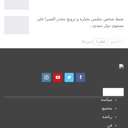
ضبط شخص متلبس بحيازة و ترويج مخدر الشيرا على
مستوى دوار سيدي…
السابق
التالي
1 من 10
تصنيفات
سياسة
مجتمع
رياضة
فن