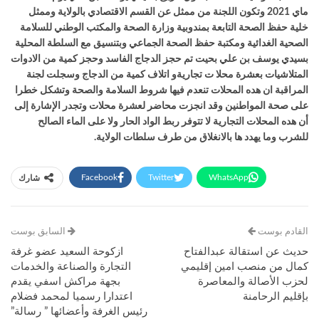
ماي 2021 وتكون اللجنة من ممثل عن القسم الاقتصادي بالولاية وممثل
خلية حفظ الصحة التابعة بمندوبية وزارة الصحة والمكتب الوطني للسلامة
الصحية الغدائية ومكتبة حفظ الصحة الجماعي وبتنسيق مع السلطة المحلية
بسيدي يوسف بن علي بحيت تم حجز الدجاج الفاسد وحجز كمية من الادوات
المتلاشيات بعشرة محلا ت تجاريةو اتلاف كمية من الدجاج وسجلت لجنة
المراقبة ان هده المحلات تنعدم فيها شروط السلامة والصحة وتشكل خطرا
على صحة المواطنين وقد انجزت محاضر لعشرة محلات وتجدر الإشارة إلى
أن هده المحلات التجارية لا تتوفر ربط الواد الحار ولا على الماء الصالح
للشرب وما يهدد ها بالانغلاق من طرف سلطات الولاية.
Facebook
Twitter
WhatsApp
شارك
Facebook Messenger
البريد الإلكتروني
القادم بوست
طباعة
Viber
Telegram
السابق بوست
حديث عن استقالة عبدالفتاح
ازكوحة السعيد عضو غرفة
كمال من منصب امين إقليمي
التجارة والصناعة والخدمات
لحزب الأصالة والمعاصرة
بجهة مراكش اسفي يقدم
بإقليم الرحامنة
اعتدارا رسميا لمحمد فضلام
رئيس الغرفة وأعضائها ” رسالة”