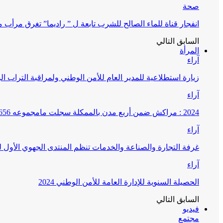
صحة
انفجار قناة للماء الصالح للشرب تابعة ل ” راديما” تغرق مرأ
السابق
التالي
المرأة
آراء
زيارة استطلاعية للمدير العام للأمن الوطني ولمراقبة التراب ا
آراء
2024 : مراكش ضمن أربع مدن بالممكلة سجلت مامجموعه 656 قضية تتعلق بغسيل الأموال
آراء
غرفة التجارة والصناعة والخدمات تنظم المنتدى الجهوي الأول
آراء
الحصيلة السنوية للإدارة العامة للأمن الوطني 2024
السابق
التالي
فيديو
مجتمع