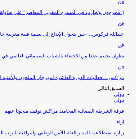
فن
(“مخرجون وتجارب في المسرح المغربي المعاصر” على طاولة 
فن
عبدالله فركوس… حين يتحول الإبداع إلى بصمة فنية مغربية خا
فن
تطوان تختتم عقدا من الاحتفاء بالشباب السينمائي العالمي في
فن
مراكش …فعاليات الدورة العاشرة لمهرجان الملحون والأغنية ا
السابق
التالي
دولي
دولي
فرقة الشرطة القضائية المحاميد مراكش توقف مبحوثا عنهم
آراء
زيارة استطلاعية للمدير العام للأمن الوطني ولمراقبة التراب ا