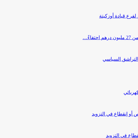
 لفرع قيادة أوزكيتة
اءً…
التراشق السياسي
هربائي
أو إنقطاع في التزويد
طاع في التزويد