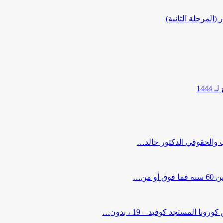
المرحلة الثانية)
144
ب والحقوقي الدكتور خالد…
من…
لمستجد كوفيد – 19 ، بدون…