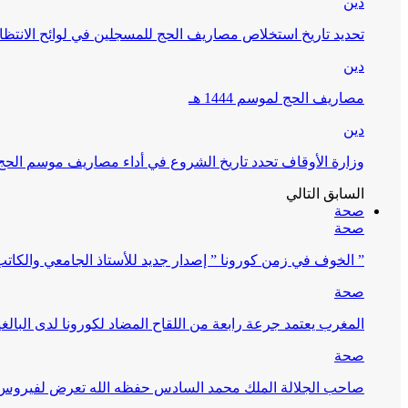
دين
تحديد تاريخ استخلاص مصاريف الحج للمسجلين في لوائح الانتظار (
دين
مصاريف الحج لموسم 1444 هـ
دين
وزارة الأوقاف تحدد تاريخ الشروع في أداء مصاريف موسم الحج لـ 4
السابق
التالي
صحة
صحة
” الخوف في زمن كورونا ” إصدار جديد للأستاذ الجامعي والكات
صحة
المغرب يعتمد جرعة رابعة من اللقاح المضاد لكورونا لدى البالغين 60 سنة فما فوق أو 
صحة
صاحب الجلالة الملك محمد السادس حفظه الله تعرض لفيروس كورونا ا