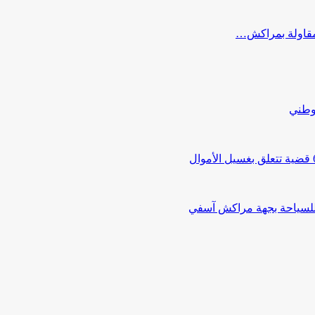
ب مقاولة بمراكش…
لوطني
 للسياحة بجهة مراكش آسفي