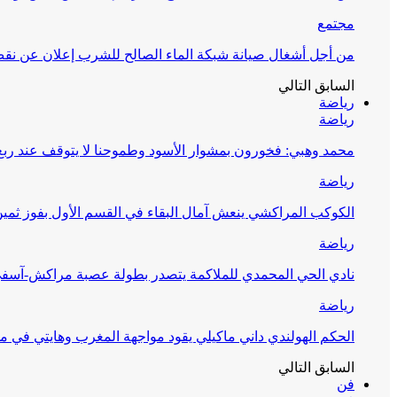
مجتمع
من أجل أشغال صيانة شبكة الماء الصالح للشرب إعلان عن نقص 
السابق
التالي
رياضة
رياضة
محمد وهبي: فخورون بمشوار الأسود وطموحنا لا يتوقف عند ربع 
رياضة
الكوكب المراكشي ينعش آمال البقاء في القسم الأول بفوز ثمين
رياضة
نادي الحي المحمدي للملاكمة يتصدر بطولة عصبة مراكش-آسف
رياضة
الحكم الهولندي داني ماكيلي يقود مواجهة المغرب وهايتي في مونديا
السابق
التالي
فن