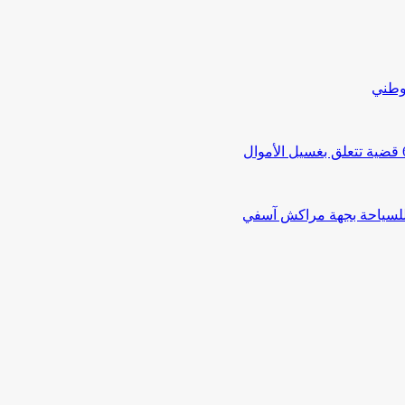
لوطني
 للسياحة بجهة مراكش آسفي