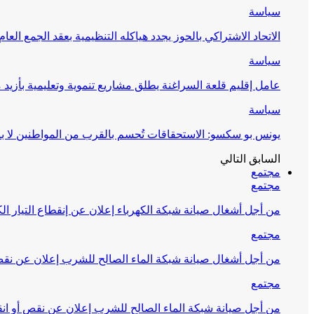
سياسة
الاتحاد الاشتراكي بالحوز يجدد هياكله التنظيمية بعقد الجمع العام
سياسة
عامل إقليم قلعة السراغنة يطلق مشاريع تنموية وتعليمية بأزيد من 27 مليون درهم احتف
سياسة
يونس بو سكسو: الاستحقاقات تُحسم بالقرب من المواطنين لا ب
السابق
التالي
مجتمع
مجتمع
من أجل أشغال صيانة شبكة الكهرباء إعلان عن إنقطاع التيار الك
مجتمع
من أجل أشغال صيانة شبكة الماء الصالح للشرب إعلان عن نقص 
مجتمع
من أجل صيانة شبكة الماء الصالح للشرب إعلان عن نقص أو انق