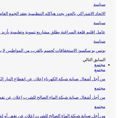
سياسة
الاتحاد الاشتراكي بالحوز يجدد هياكله التنظيمية بعقد الجمع العام
سياسة
عامل إقليم قلعة السراغنة يطلق مشاريع تنموية وتعليمية بأزيد من 27 مليون درهم احتف
سياسة
يونس بو سكسو: الاستحقاقات تُحسم بالقرب من المواطنين لا ب
السابق
التالي
مجتمع
مجتمع
من أجل أشغال صيانة شبكة الكهرباء إعلان عن إنقطاع التيار الك
مجتمع
من أجل أشغال صيانة شبكة الماء الصالح للشرب إعلان عن نقص 
مجتمع
من أجل صيانة شبكة الماء الصالح للشرب إعلان عن نقص أو انق