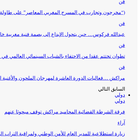
فن
(“مخرجون وتجارب في المسرح المغربي المعاصر” على طاولة 
فن
عبدالله فركوس… حين يتحول الإبداع إلى بصمة فنية مغربية خا
فن
تطوان تختتم عقدا من الاحتفاء بالشباب السينمائي العالمي في
فن
مراكش …فعاليات الدورة العاشرة لمهرجان الملحون والأغنية ا
السابق
التالي
دولي
دولي
فرقة الشرطة القضائية المحاميد مراكش توقف مبحوثا عنهم
آراء
زيارة استطلاعية للمدير العام للأمن الوطني ولمراقبة التراب ا