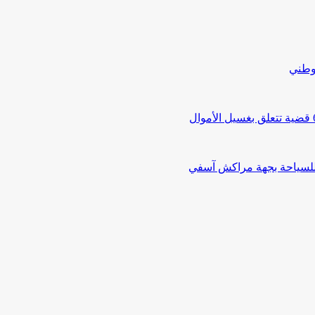
لوطني
 للسياحة بجهة مراكش آسفي