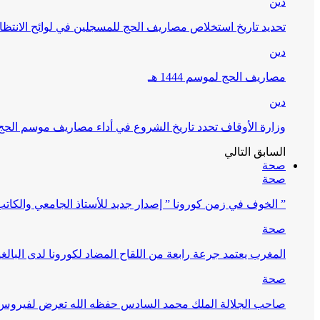
دين
تحديد تاريخ استخلاص مصاريف الحج للمسجلين في لوائح الانتظار (
دين
مصاريف الحج لموسم 1444 هـ
دين
وزارة الأوقاف تحدد تاريخ الشروع في أداء مصاريف موسم الحج لـ 4
السابق
التالي
صحة
صحة
” الخوف في زمن كورونا ” إصدار جديد للأستاذ الجامعي والكات
صحة
المغرب يعتمد جرعة رابعة من اللقاح المضاد لكورونا لدى البالغين 60 سنة فما فوق أو 
صحة
صاحب الجلالة الملك محمد السادس حفظه الله تعرض لفيروس كورونا ا