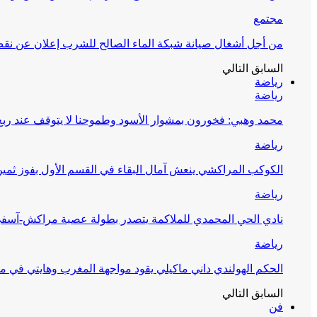
مجتمع
من أجل أشغال صيانة شبكة الماء الصالح للشرب إعلان عن نقص 
السابق
التالي
رياضة
رياضة
محمد وهبي: فخورون بمشوار الأسود وطموحنا لا يتوقف عند ربع 
رياضة
الكوكب المراكشي ينعش آمال البقاء في القسم الأول بفوز ثمين
رياضة
نادي الحي المحمدي للملاكمة يتصدر بطولة عصبة مراكش-آسف
رياضة
الحكم الهولندي داني ماكيلي يقود مواجهة المغرب وهايتي في مونديا
السابق
التالي
فن