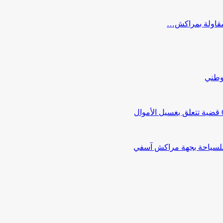
ب مقاولة بمراكش…
لوطني
 للسياحة بجهة مراكش آسفي