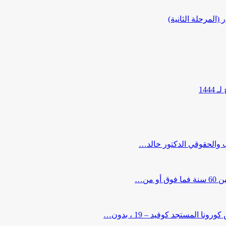
المرحلة الثانية)
144
ب والحقوقي الدكتور خالد…
من…
لمستجد كوفيد – 19 ، بدون…