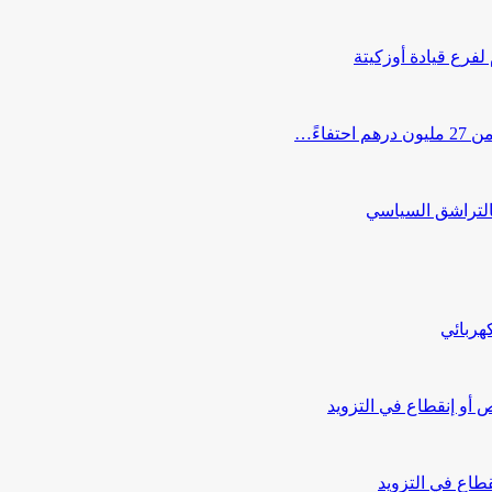
 لفرع قيادة أوزكيتة
اءً…
التراشق السياسي
هربائي
أو إنقطاع في التزويد
طاع في التزويد