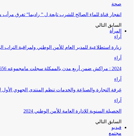
صحة
انفجار قناة للماء الصالح للشرب تابعة ل ” راديما” تغرق مرأ
السابق
التالي
المرأة
آراء
زيارة استطلاعية للمدير العام للأمن الوطني ولمراقبة التراب ا
آراء
2024 : مراكش ضمن أربع مدن بالممكلة سجلت مامجموعه 656 قضية تتعلق بغسيل الأموال
آراء
غرفة التجارة والصناعة والخدمات تنظم المنتدى الجهوي الأول
آراء
الحصيلة السنوية للإدارة العامة للأمن الوطني 2024
السابق
التالي
فيديو
مجتمع