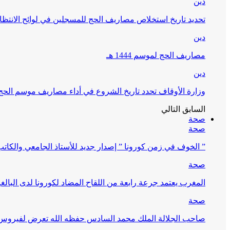
دين
تحديد تاريخ استخلاص مصاريف الحج للمسجلين في لوائح الانتظار (
دين
مصاريف الحج لموسم 1444 هـ
دين
وزارة الأوقاف تحدد تاريخ الشروع في أداء مصاريف موسم الحج لـ 4
السابق
التالي
صحة
صحة
” الخوف في زمن كورونا ” إصدار جديد للأستاذ الجامعي والكات
صحة
المغرب يعتمد جرعة رابعة من اللقاح المضاد لكورونا لدى البالغين 60 سنة فما فوق أو 
صحة
صاحب الجلالة الملك محمد السادس حفظه الله تعرض لفيروس كورونا ا