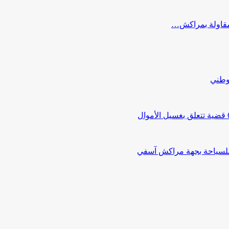
ب مقاولة بمراكش…
لوطني
 للسياحة بجهة مراكش آسفي