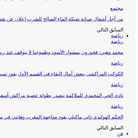
مجتمع
من أجل أشغال صيانة شبكة الماء الصالح للشرب إعلان عن نقص 
السابق
التالي
رياضة
رياضة
محمد وهبي: فخورون بمشوار الأسود وطموحنا لا يتوقف عند ربع 
رياضة
الكوكب المراكشي ينعش آمال البقاء في القسم الأول بفوز ثمين
رياضة
نادي الحي المحمدي للملاكمة يتصدر بطولة عصبة مراكش-آسف
رياضة
الحكم الهولندي داني ماكيلي يقود مواجهة المغرب وهايتي في مونديا
السابق
التالي
فن