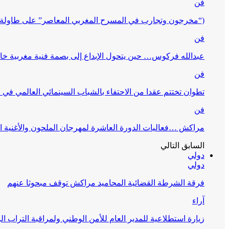
فن
(“مخرجون وتجارب في المسرح المغربي المعاصر” على طاولة 
فن
عبدالله فركوس… حين يتحول الإبداع إلى بصمة فنية مغربية خا
فن
تطوان تختتم عقدا من الاحتفاء بالشباب السينمائي العالمي في
فن
مراكش …فعاليات الدورة العاشرة لمهرجان الملحون والأغنية ا
السابق
التالي
دولي
دولي
فرقة الشرطة القضائية المحاميد مراكش توقف مبحوثا عنهم
آراء
زيارة استطلاعية للمدير العام للأمن الوطني ولمراقبة التراب ا