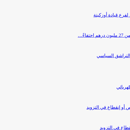
 لفرع قيادة أوزكيتة
اءً…
التراشق السياسي
هربائي
أو إنقطاع في التزويد
طاع في التزويد