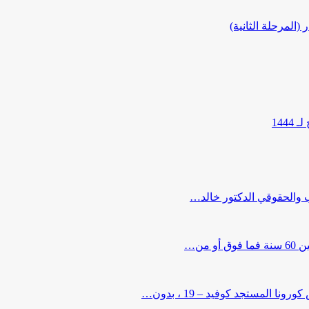
المرحلة الثانية)
144
ب والحقوقي الدكتور خالد…
من…
لمستجد كوفيد – 19 ، بدون…