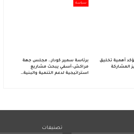
سياسة
ؤكد أهمية تخليق
برئاسة سمير كودار.. مجلس جهة
202 وتعزيز المشاركة
مراكش–آسفي يبحث مشاريع
استراتيجية لدعم التنمية والبنية…
تصنيفات