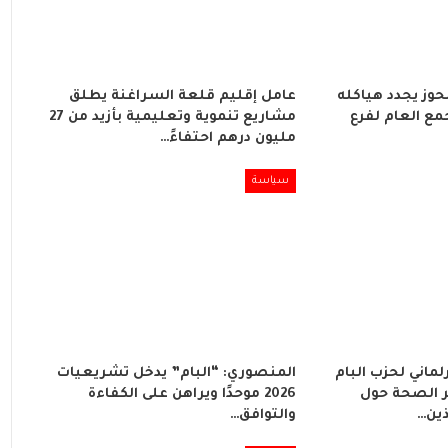
لحوز يجدد هياكله
عامل إقليم قلعة السراغنة يطلق
مع العام لفرع
مشاريع تنموية وتعليمية بأزيد من 27
مليون درهم احتفاءً…
سياسة
لماني لحزب البام
المنصوري: “البام” يدخل تشريعيات
 الصحة حول
2026 موحدًا ويراهن على الكفاءة
ذين…
والتوافق…