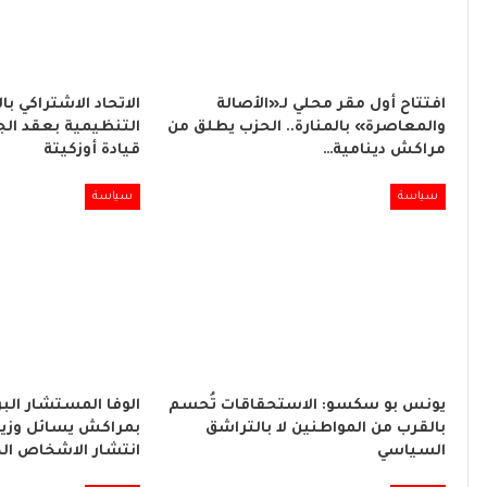
افتتاح أول مقر محلي لـ«الأصالة
الاتحاد الاشتراكي با
والمعاصرة» بالمنارة.. الحزب يطلق من
التنظيمية بعقد الج
مراكش دينامية…
قيادة أوزكيتة
سياسة
سياسة
يونس بو سكسو: الاستحقاقات تُحسم
الوفا المستشار البر
بالقرب من المواطنين لا بالتراشق
بمراكش يسائل وزير
السياسي
انتشار الاشخاص ال