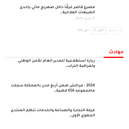
مصرع قاصر غرقًا داخل صهريج مائي بإحدى
الضيعات الفلاحية…
31 يوليو, 2026
السابق
التالي
1 من 574
حوادث
زيارة استطلاعية للمدير العام للأمن الوطني
ولمراقبة التراب…
2024 : مراكش ضمن أربع مدن بالممكلة سجلت
مامجموعه 656 قضية…
غرفة التجارة والصناعة والخدمات تنظم المنتدى
الجهوي الأول…