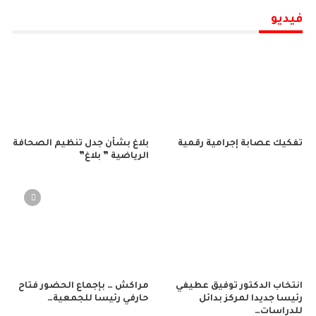
فيديو
تفكيك عصابة إجرامية رقمية
بلاغ بشأن جدل تنظيم الصحافة
الرياضية ” بلاغ”
انتخاب الدكتور توفيق عطيفي
مراكش … بإجماع الحضور فتاح
رئيسا جديدا لمركز بدائل
حارفي رئيسا للجمعية…
للدراسات…