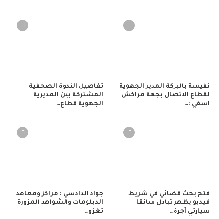
نفيسة بالبركة المدير الجهوية
تفاصيل الندوة الصحفية
لقطاع الاتصال بجهة مراكش
المشتركة بين المديرية
آسفي :…
الجهوية قطاع…
فتح بحث قضائي في شريط
جواد الدادسي : مراكز ومعاهد
فيديو يظهر تبادل سائقا
الدبلومات والشواهد المزورة
سيارتي أجرة…
تغزو…