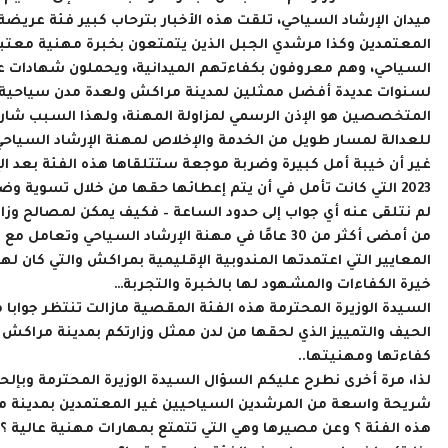
ميدان الإرشاد السياحي، تلقت هذه الأخبار بترحاب كبير فئة عري
المعتمدين وكذا مرشدي الجبل الذين يتمتعون بخبرة مهنية معتبر
السياحي، وهم معروفون بكفاءتهم الميدانية، ويحملون شهادات علي
لسنوات عديدة أفضل ممثلين لمدينة مراكش ولعدة مدن سياحية أخ
المتخصصين هو الإذن الرسمي لمزاولة المهنة، ولهذا السبب شاركو
للعدالة لمسار طويل من الخدمة والإخلاص لمهنة الإرشاد السياحي
غير أن خيبة أمل كبيرة وضربة موجعة ستتلقاها هذه الفئة بعد الإ
2023 التي كانت تأمل في أن يتم إعطائها حقها من خلال تسوية وضعها القانوني، -وقد وجهنا سؤالا كتابيا في حينه
لم نتلقى عنه أي جواب إلى حدود الساعة – فكيف يمكن لمصالح وز
من أمضى أكثر من 30 عامًا في مهنة الإرشاد السياحي وتعامل مع جميع المؤسسات طوال مشواره المهني، ماهي
المعايير التي اعتمدتها المندوبية الإقليمية بمراكش والتي كان ل
خيرة الكفاءات والمشهود لها بالخبرة والتجربة…
السيدة الوزيرة المحترمة هذه الفئة المقصية مازالت تنتظر جوا
الحيف والتمييز الذي لحقها من لدن ممثل وزارتكم بمدينة مراكش 
كفاءتها ومهنيتها..
لذا، مرة أخرى نطرح عليكم السؤال السيدة الوزيرة المحترمة وبإلح
شريحة واسعة من المرشدين السياحيين غير المعتمدين بمدينة م
هذه الفئة ؟ وعن مصيرها وهي التي تتمتع بمهارات مهنية عالية ؟