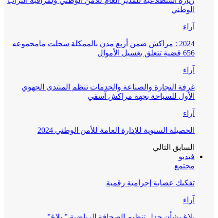
زيارة استطلاعية للمدير العام للأمن الوطني ولمراقبة التراب
الوطني
آراء
2024 : مراكش ضمن أربع مدن بالممكلة سجلت مامجموعه
656 قضية تتعلق بغسيل الأموال
آراء
غرفة التجارة والصناعة والخدمات تنظم المنتدى الجهوي
الأول للسياحة بجهة مراكش آسفي
آراء
الحصيلة السنوية للإدارة العامة للأمن الوطني 2024
السابق
التالي
فيديو
مجتمع
تفكيك عصابة إجرامية رقمية
آراء
بلاغ بشأن جدل تنظيم الصحافة الرياضية ” بلاغ”