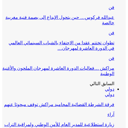
فن
عبدالله فركوس… حين يتحول الإبداع إلى بصمة فنية مغربية
خالصة
فن
تطوان تختتم عقدا من الاحتفاء بالشباب السينمائي العالمي
في الدورة العاشرة لمهرجان…
فن
مراكش …فعاليات الدورة العاشرة لمهرجان الملحون والأغنية
الوطنية
السابق
التالي
دولي
دولي
فرقة الشرطة القضائية المحاميد مراكش توقف مبحوثا عنهم
آراء
زيارة استطلاعية للمدير العام للأمن الوطني ولمراقبة التراب