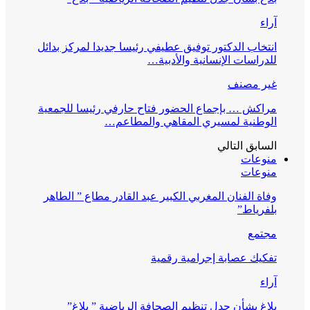
آراء
انتخاب الدكتور توفيق عطيفي رئيسا جديدا لمركز بدائل
للدراسات الإنسانية والأدبية…
غير مصنف
مراكش … بإجماع الحضور فتاح حارفي رئيسا للجمعية
الوطنية لمسيري المقاهي والمطاعم…
السابق
التالي
منوعات
منوعات
وفاة الفنان المغربي الكبير عبد القادر مطاع ” الطاهر
بلفرياط”
مجتمع
تفكيك عصابة إجرامية رقمية
آراء
بلاغ بشأن جدل تنظيم الصحافة الرياضية ” بلاغ”