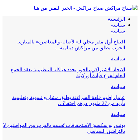
صباح مراكش - الخبر اليقين من هنا
الرئيسية
سياسة
سياسة
افتتاح أول مقر محلي لـ«الأصالة والمعاصرة» بالمنارة..
الحزب يطلق من مراكش دينامية…
سياسة
الاتحاد الاشتراكي بالحوز يجدد هياكله التنظيمية بعقد الجمع
العام لفرع قيادة أوزكيتة
سياسة
عامل إقليم قلعة السراغنة يطلق مشاريع تنموية وتعليمية
بأزيد من 27 مليون درهم احتفاءً…
سياسة
يونس بو سكسو: الاستحقاقات تُحسم بالقرب من المواطنين لا
بالتراشق السياسي