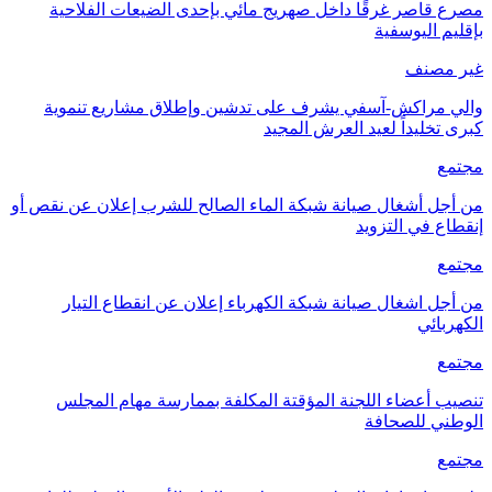
مصرع قاصر غرقًا داخل صهريج مائي بإحدى الضيعات الفلاحية
بإقليم اليوسفية
غير مصنف
والي مراكش-آسفي يشرف على تدشين وإطلاق مشاريع تنموية
كبرى تخليداً لعيد العرش المجيد
مجتمع
من أجل أشغال صيانة شبكة الماء الصالح للشرب إعلان عن نقص أو
إنقطاع في التزويد
مجتمع
من أجل اشغال صيانة شبكة الكهرباء إعلان عن انقطاع التيار
الكهربائي
مجتمع
تنصيب أعضاء اللجنة المؤقتة المكلفة بممارسة مهام المجلس
الوطني للصحافة
مجتمع