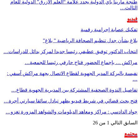
طنجة مارينا باي الدولية يجدد علامة “العلم الأزرق” الدولية للعام
الثالث…
فيديو
تفكيك عصابة إجرامية رقمية
بلاغ بشأن جدل تنظيم الصحافة الرياضية ” بلاغ”
انتخاب الدكتور توفيق عطيفي رئيسا جديدا لمركز بدائل للدراسات…
مراكش … بإجماع الحضور فتاح حارفي رئيسا للجمعية…
نفيسة بالبركة المدير الجهوية لقطاع الاتصال بجهة مراكش آسفي :
…
تفاصيل الندوة الصحفية المشتركة بين المديرية الجهوية قطاع…
فتح بحث قضائي في شريط فيديو يظهر تبادل سائقا سيارتي أجرة…
جواد الدادسي : مراكز ومعاهد الدبلومات والشواهد المزورة تغزو…
السابق
التالي
1 من 26
مجتمع