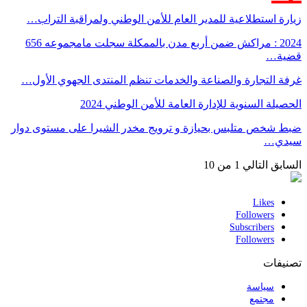
زيارة استطلاعية للمدير العام للأمن الوطني ولمراقبة التراب…
2024 : مراكش ضمن أربع مدن بالممكلة سجلت مامجموعه 656
قضية…
غرفة التجارة والصناعة والخدمات تنظم المنتدى الجهوي الأول…
الحصيلة السنوية للإدارة العامة للأمن الوطني 2024
ضبط شخص متلبس بحيازة و ترويج مخدر الشيرا على مستوى دوار
سيدي…
السابق
التالي
1 من 10
Likes
Followers
Subscribers
Followers
تصنيفات
سياسة
مجتمع