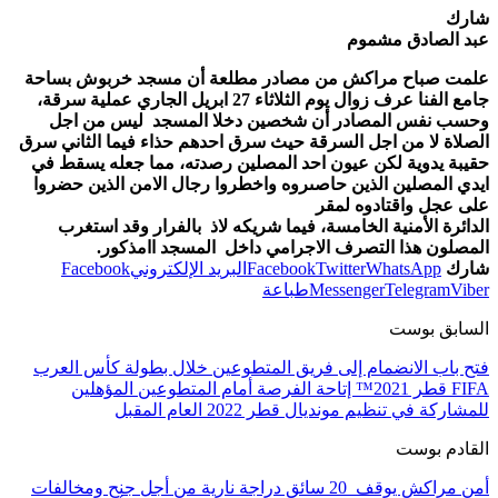
شارك
عبد الصادق مشموم
علمت صباح مراكش من مصادر مطلعة أن مسجد خربوش بساحة
جامع الفنا عرف زوال يوم الثلاثاء 27 ابريل الجاري عملية سرقة،
وحسب نفس المصادر أن شخصين دخلا المسجد ليس من اجل
الصلاة لا من اجل السرقة حيث سرق احدهم حذاء فيما الثاني سرق
حقيبة يدوية لكن عيون احد المصلين رصدته، مما جعله يسقط في
ايدي المصلين الذين حاصىروه واخطروا رجال الامن الذين حضروا
على عجل واقتادوه لمقر
الدائرة الأمنية الخامسة، فيما شريكه لاذ بالفرار وقد استغرب
المصلون هذا التصرف الاجرامي داخل المسجد اامذكور.
شارك
WhatsApp
Twitter
Facebook
البريد الإلكتروني
Facebook
Viber
Telegram
Messenger
طباعة
السابق بوست
فتح باب الانضمام إلى فريق المتطوعين خلال بطولة كأس العرب
FIFA قطر 2021™ إتاحة الفرصة أمام المتطوعين المؤهلين
للمشاركة في تنظيم مونديال قطر 2022 العام المقبل
القادم بوست
أمن مراكش يوقف 20 سائق دراجة نارية من أجل جنح ومخالفات