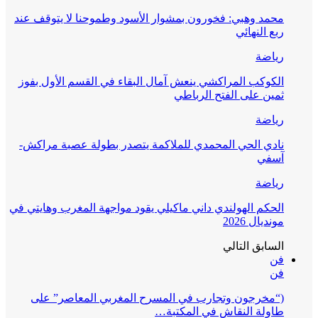
محمد وهبي: فخورون بمشوار الأسود وطموحنا لا يتوقف عند
ربع النهائي
رياضة
الكوكب المراكشي ينعش آمال البقاء في القسم الأول بفوز
ثمين على الفتح الرباطي
رياضة
نادي الحي المحمدي للملاكمة يتصدر بطولة عصبة مراكش-
آسفي
رياضة
الحكم الهولندي داني ماكيلي يقود مواجهة المغرب وهايتي في
مونديال 2026
السابق
التالي
فن
فن
(“مخرجون وتجارب في المسرح المغربي المعاصر” على
طاولة النقاش في المكتبة…