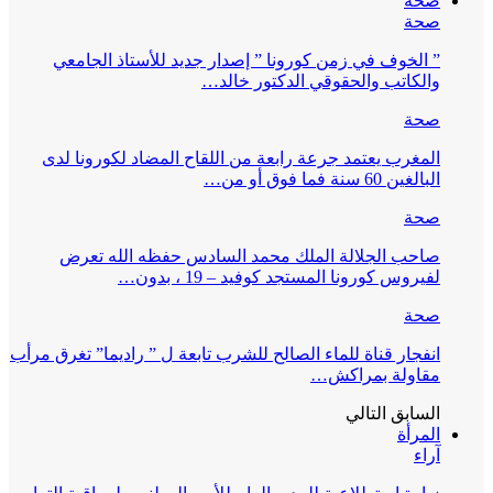
صحة
صحة
” الخوف في زمن كورونا ” إصدار جديد للأستاذ الجامعي
والكاتب والحقوقي الدكتور خالد…
صحة
المغرب يعتمد جرعة رابعة من اللقاح المضاد لكورونا لدى
البالغين 60 سنة فما فوق أو من…
صحة
صاحب الجلالة الملك محمد السادس حفظه الله تعرض
لفيروس كورونا المستجد كوفيد – 19 ، بدون…
صحة
انفجار قناة للماء الصالح للشرب تابعة ل ” راديما” تغرق مرأب
مقاولة بمراكش…
السابق
التالي
المرأة
آراء