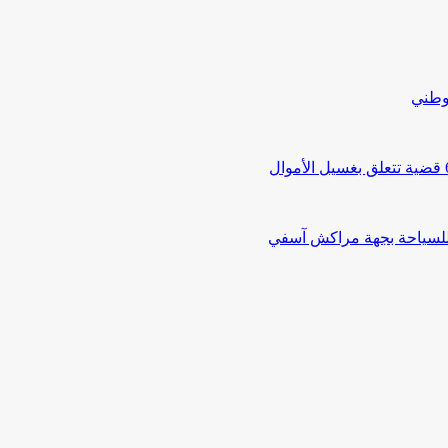
لوطني
 للسياحة بجهة مراكش آسفي