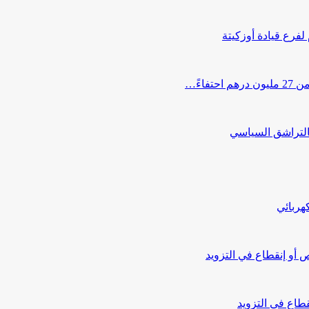
 لفرع قيادة أوزكيتة
اءً…
التراشق السياسي
هربائي
أو إنقطاع في التزويد
طاع في التزويد