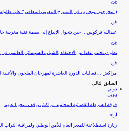
فن
(“مخرجون وتجارب في المسرح المغربي المعاصر” على طاولة 
فن
عبدالله فركوس… حين يتحول الإبداع إلى بصمة فنية مغربية خا
فن
تطوان تختتم عقدا من الاحتفاء بالشباب السينمائي العالمي في
فن
مراكش …فعاليات الدورة العاشرة لمهرجان الملحون والأغنية ا
السابق
التالي
دولي
دولي
فرقة الشرطة القضائية المحاميد مراكش توقف مبحوثا عنهم
آراء
زيارة استطلاعية للمدير العام للأمن الوطني ولمراقبة التراب ا