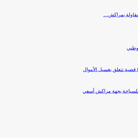
ب مقاولة بمراكش…
لوطني
 للسياحة بجهة مراكش آسفي