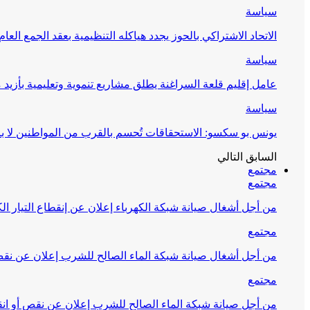
سياسة
الاتحاد الاشتراكي بالحوز يجدد هياكله التنظيمية بعقد الجمع العام
سياسة
عامل إقليم قلعة السراغنة يطلق مشاريع تنموية وتعليمية بأزيد من 27 مليون درهم احتف
سياسة
يونس بو سكسو: الاستحقاقات تُحسم بالقرب من المواطنين لا ب
السابق
التالي
مجتمع
مجتمع
من أجل أشغال صيانة شبكة الكهرباء إعلان عن إنقطاع التيار الك
مجتمع
من أجل أشغال صيانة شبكة الماء الصالح للشرب إعلان عن نقص 
مجتمع
من أجل صيانة شبكة الماء الصالح للشرب إعلان عن نقص أو انق