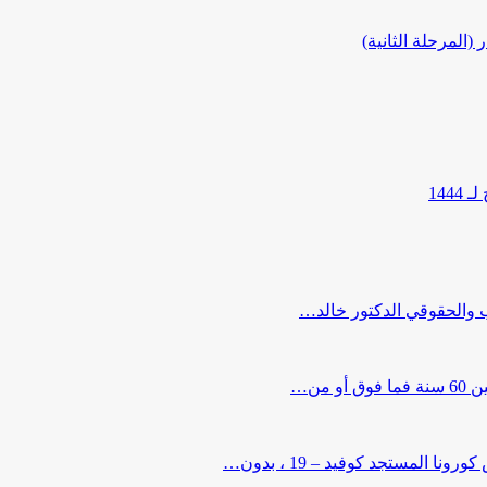
المرحلة الثانية)
144
ب والحقوقي الدكتور خالد…
من…
لمستجد كوفيد – 19 ، بدون…