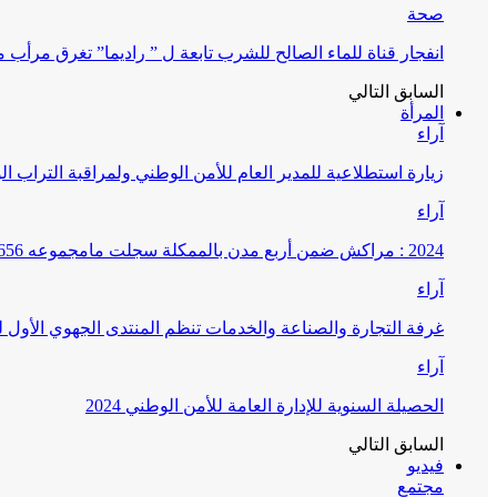
صحة
انفجار قناة للماء الصالح للشرب تابعة ل ” راديما” تغرق مرأ
السابق
التالي
المرأة
آراء
زيارة استطلاعية للمدير العام للأمن الوطني ولمراقبة التراب ا
آراء
2024 : مراكش ضمن أربع مدن بالممكلة سجلت مامجموعه 656 قضية تتعلق بغسيل الأموال
آراء
غرفة التجارة والصناعة والخدمات تنظم المنتدى الجهوي الأول
آراء
الحصيلة السنوية للإدارة العامة للأمن الوطني 2024
السابق
التالي
فيديو
مجتمع