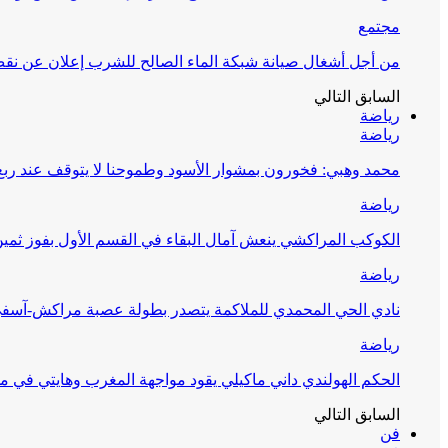
مجتمع
من أجل أشغال صيانة شبكة الماء الصالح للشرب إعلان عن نقص 
السابق
التالي
رياضة
رياضة
محمد وهبي: فخورون بمشوار الأسود وطموحنا لا يتوقف عند ربع 
رياضة
الكوكب المراكشي ينعش آمال البقاء في القسم الأول بفوز ثمين
رياضة
نادي الحي المحمدي للملاكمة يتصدر بطولة عصبة مراكش-آسف
رياضة
الحكم الهولندي داني ماكيلي يقود مواجهة المغرب وهايتي في مونديا
السابق
التالي
فن