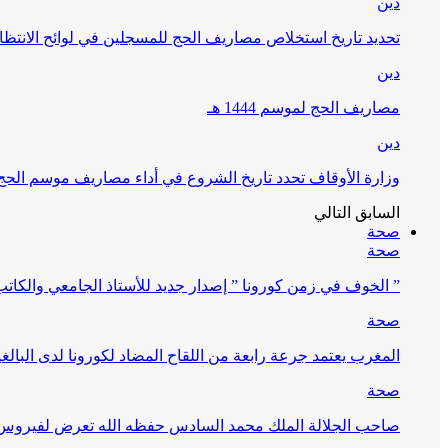
دين
تحديد تاريخ استخلاص مصاريف الحج للمسجلين في لوائح الانتظار (
دين
مصاريف الحج لموسم 1444 هـ
دين
وزارة الأوقاف تحدد تاريخ الشروع في أداء مصاريف موسم الحج لـ 4
السابق
التالي
صحة
صحة
” الخوف في زمن كورونا ” إصدار جديد للأستاذ الجامعي والكات
صحة
المغرب يعتمد جرعة رابعة من اللقاح المضاد لكورونا لدى البالغين 60 سنة فما فوق أو 
صحة
صاحب الجلالة الملك محمد السادس حفظه الله تعرض لفيروس كورونا ا