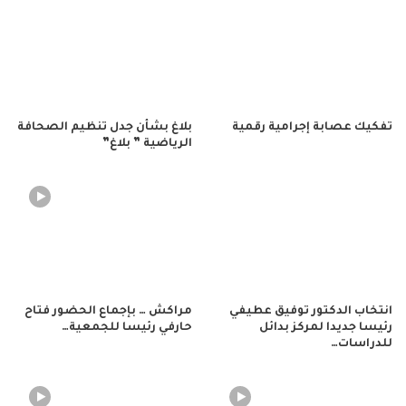
تفكيك عصابة إجرامية رقمية
بلاغ بشأن جدل تنظيم الصحافة
الرياضية ” بلاغ”
انتخاب الدكتور توفيق عطيفي
مراكش … بإجماع الحضور فتاح
رئيسا جديدا لمركز بدائل
حارفي رئيسا للجمعية…
للدراسات…