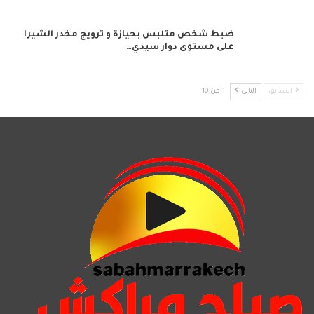
ضبط شخص متلبس بحيازة و ترويج مخدر الشيرا
على مستوى دوار سيدي…
السابق
التالي
1 من 10