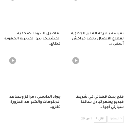
نفيسة بالبركة المدير الجهوية
تفاصيل الندوة الصحفية
لقطاع الاتصال بجهة مراكش
المشتركة بين المديرية الجهوية
آسفي :…
قطاع…
فتح بحث قضائي في شريط
جواد الدادسي : مراكز ومعاهد
فيديو يظهر تبادل سائقا
الدبلومات والشواهد المزورة
سيارتي أجرة…
تغزو…
السابق
التالي
1 من 26