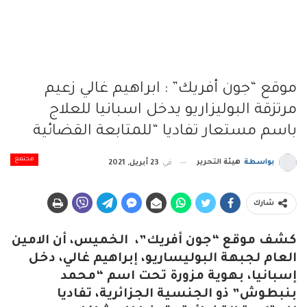
موقع “جون أفريك” : ابراهيم غالي زعيم
مرتزقة البوليزاريو يدخل اسبانيا للعلاج
باسم مستعار تفاديا “للمتابعة القضائية
مجتمع
بواسطة
هيئة التحرير
في
23 أبريل, 2021
شارك
كشف موقع “جون أفريك”، الخميس، أن الامين
العام لجبهة البوليساريو، إبراهيم غالي، دخل
إسبانيا، بهوية مزورة تحت اسم “محمد
بنبطوش” ذو الجنسية الجزائرية، تفاديا