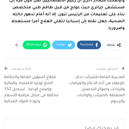
وأوضحت مصادر أخرى أن زعيم الانفصاليين نقل لأول مرة إلى
مستشفى جزائري حيث عولج من قبل طاقم طبي متخصص
بناء على تعليمات من الرئيس تبون. إلا أنه أمام تدهور حالته
الصحية، جعل نقله إلى إسبانيا لتقلي العلاج أمرا مستعجلا
وضروريا.
WhatsApp
Twitter
Facebook
شارك
السابق بوست
القادم بوست
المديرية العامة للضرائب تدكر
قطاع الشؤون العامة والحكامة
بالإعفاء من أداء الذعائر والغرامات
التابع لوزارة الاقتصاد والمالية
والزيادات وصوائر التحصيل
وإصلاح الإدارة : تسجيل 552
المتعلقة بالضرائب والواجبات
مخالفة في مجال مراقبة الأسعار
والرسوم
وجودة المواد الغذائية
قد يعجبك ايضا