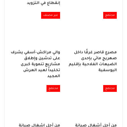
إنقطاع في التزويد
مجتمع
غير مصنف
مصرع قاصر غرقًا داخل
والي مراكش-آسفي يشرف
صهريج مائي بإحدى
على تدشين وإطلاق
الضيعات الفلاحية بإقليم
مشاريع تنموية كبرى
اليوسفية
تخليداً لعيد العرش
المجيد
مجتمع
مجتمع
من أجل أشغال صيانة
من أجل اشغال صيانة