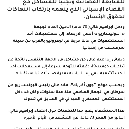
للمتابعة القضائية وتجنبا للمشاكل مع
القضاء الإسباني الذي يتهمه بارتكاب انتهاكات
لحقوق الإنسان.
ودخل ابراهيم غالي( 73 عاما) الأمين العام لجبهة
« البوليساريو » أمس الأربعاء، إلى مستعجلات أحد
المستشفيات في حالة حرجة في لوغرونيو بالقرب من مدينة
سرقسطة في إسبانيا.
ويعاني إبراهيم غالي من مشاكل في الجهاز التنفسي ناتجة عن
تداعيات كوفيد-19، دفعته للتوجه بسرعة إلى مستعجلات أحد
المستشفيات في إسبانيا، بعدما رفضت ألمانيا استقباله.
وبحسب موقع “جون أفريك”، فقد عانى رئيس البوليساريو من
سرطان في الجهاز الهضمي منذ عدة سنوات، وكان قد دخل
المستشفى العسكري الميداني في السابق في تندوف.
هذا الاستشفاء يضع حدا للتكهنات حول اختفاء إبراهيم غالي،
البالغ من العمر 73 عاما، عن المشهد في الأيام الأخيرة.