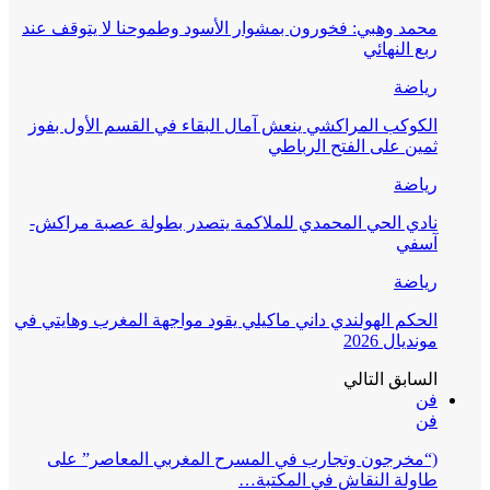
محمد وهبي: فخورون بمشوار الأسود وطموحنا لا يتوقف عند
ربع النهائي
رياضة
الكوكب المراكشي ينعش آمال البقاء في القسم الأول بفوز
ثمين على الفتح الرباطي
رياضة
نادي الحي المحمدي للملاكمة يتصدر بطولة عصبة مراكش-
آسفي
رياضة
الحكم الهولندي داني ماكيلي يقود مواجهة المغرب وهايتي في
مونديال 2026
السابق
التالي
فن
فن
(“مخرجون وتجارب في المسرح المغربي المعاصر” على
طاولة النقاش في المكتبة…