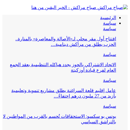
صباح مراكش - الخبر اليقين من هنا
الرئيسية
سياسة
سياسة
افتتاح أول مقر محلي لـ«الأصالة والمعاصرة» بالمنارة..
الحزب يطلق من مراكش دينامية…
سياسة
الاتحاد الاشتراكي بالحوز يجدد هياكله التنظيمية بعقد الجمع
العام لفرع قيادة أوزكيتة
سياسة
عامل إقليم قلعة السراغنة يطلق مشاريع تنموية وتعليمية
بأزيد من 27 مليون درهم احتفاءً…
سياسة
يونس بو سكسو: الاستحقاقات تُحسم بالقرب من المواطنين لا
بالتراشق السياسي