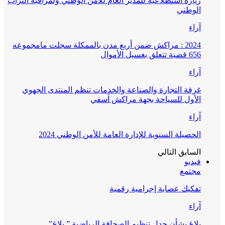
زيارة استطلاعية للمدير العام للأمن الوطني ولمراقبة التراب
الوطني
آراء
2024 : مراكش ضمن أربع مدن بالممكلة سجلت مامجموعه
656 قضية تتعلق بغسيل الأموال
آراء
غرفة التجارة والصناعة والخدمات تنظم المنتدى الجهوي
الأول للسياحة بجهة مراكش آسفي
آراء
الحصيلة السنوية للإدارة العامة للأمن الوطني 2024
السابق
التالي
فيديو
مجتمع
تفكيك عصابة إجرامية رقمية
آراء
بلاغ بشأن جدل تنظيم الصحافة الرياضية ” بلاغ”