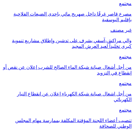
مجتمع
مصرع قاصر غرقًا داخل صهريج مائي بإحدى الضيعات الفلاحية
بإقليم اليوسفية
غير مصنف
والي مراكش-آسفي يشرف على تدشين وإطلاق مشاريع تنموية
كبرى تخليداً لعيد العرش المجيد
مجتمع
من أجل أشغال صيانة شبكة الماء الصالح للشرب إعلان عن نقص أو
إنقطاع في التزويد
مجتمع
من أجل اشغال صيانة شبكة الكهرباء إعلان عن انقطاع التيار
الكهربائي
مجتمع
تنصيب أعضاء اللجنة المؤقتة المكلفة بممارسة مهام المجلس
الوطني للصحافة