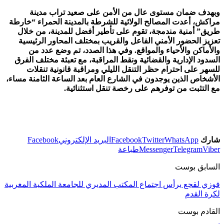
وبهدف ضمان مستوى عال من الأمن على صعيد تراب مدينة
مراكش، أعدت المصالح الولائية للشرطة بالمدينة الحمراء “خارطة
طريق” أمنية مندمجة، تقوم على تأطير أفضل للمدينة، من خلال
تعزيز الحضور الأمني الفاعل والقريب بمختلف المحاور الرئيسية
والأماكن والأحياء والمواقع. وفي هذا الصدد، تم وضع عدد من
السدود الإدارية والقضائية ونقط المراقبة، مع تعبئة مختلف الفرق
للسهر على احترام حظر التنقل الليلي ومراقبة قانونية تنقلات
الأشخاص الذين يوجدون في الشارع العام بعد الساعة الثامنة مساء،
مع التثبت من توفرهم على رخصة تنقل استثنائية.
شارك
WhatsApp
Twitter
Facebook
البريد الإلكتروني
Facebook
Viber
Telegram
Messenger
طباعة
السابق بوست
فوزي لقجع يرأس اجتماع المكتب المديري للجامعة الملكية المغربية
لكرة القدم
القادم بوست