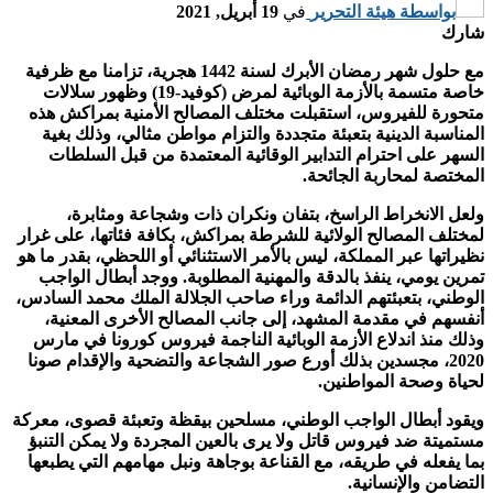
بواسطة
هيئة التحرير
في
19 أبريل, 2021
شارك
مع حلول شهر رمضان الأبرك لسنة 1442 هجرية، تزامنا مع ظرفية
خاصة متسمة بالأزمة الوبائية لمرض (كوفيد-19) وظهور سلالات
متحورة للفيروس، استقبلت مختلف المصالح الأمنية بمراكش هذه
المناسبة الدينية بتعبئة متجددة والتزام مواطن مثالي، وذلك بغية
السهر على احترام التدابير الوقائية المعتمدة من قبل السلطات
المختصة لمحاربة الجائحة.
ولعل الانخراط الراسخ، بتفان ونكران ذات وشجاعة ومثابرة،
لمختلف المصالح الولائية للشرطة بمراكش، بكافة فئاتها، على غرار
نظيراتها عبر المملكة، ليس بالأمر الاستثنائي أو اللحظي، بقدر ما هو
تمرين يومي، ينفذ بالدقة والمهنية المطلوبة. ووجد أبطال الواجب
الوطني، بتعبئتهم الدائمة وراء صاحب الجلالة الملك محمد السادس،
أنفسهم في مقدمة المشهد، إلى جانب المصالح الأخرى المعنية،
وذلك منذ اندلاع الأزمة الوبائية الناجمة فيروس كورونا في مارس
2020، مجسدين بذلك أورع صور الشجاعة والتضحية والإقدام صونا
لحياة وصحة المواطنين.
ويقود أبطال الواجب الوطني، مسلحين بيقظة وتعبئة قصوى، معركة
مستميتة ضد فيروس قاتل ولا يرى بالعين المجردة ولا يمكن التنبؤ
بما يفعله في طريقه، مع القناعة بوجاهة ونبل مهامهم التي يطبعها
التضامن والإنسانية.