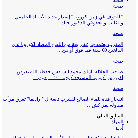
صحة
صحة
” الخوف في زمن كورونا ” إصدار جديد للأستاذ الجامعي
والكاتب والحقوقي الدكتور خالد…
صحة
المغرب يعتمد جرعة رابعة من اللقاح المضاد لكورونا لدى
البالغين 60 سنة فما فوق أو من…
صحة
صاحب الجلالة الملك محمد السادس حفظه الله تعرض
لفيروس كورونا المستجد كوفيد – 19 ، بدون…
صحة
انفجار قناة للماء الصالح للشرب تابعة ل ” راديما” تغرق مرأب
مقاولة بمراكش…
السابق
التالي
المرأة
آراء