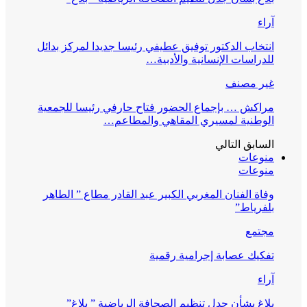
آراء
انتخاب الدكتور توفيق عطيفي رئيسا جديدا لمركز بدائل
للدراسات الإنسانية والأدبية…
غير مصنف
مراكش … بإجماع الحضور فتاح حارفي رئيسا للجمعية
الوطنية لمسيري المقاهي والمطاعم…
السابق
التالي
منوعات
منوعات
وفاة الفنان المغربي الكبير عبد القادر مطاع ” الطاهر
بلفرياط”
مجتمع
تفكيك عصابة إجرامية رقمية
آراء
بلاغ بشأن جدل تنظيم الصحافة الرياضية ” بلاغ”