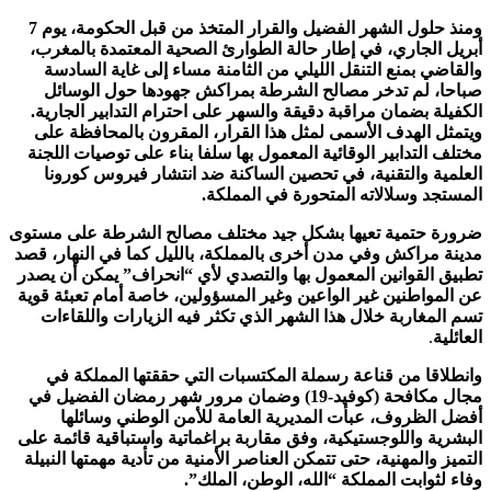
ومنذ حلول الشهر الفضيل والقرار المتخذ من قبل الحكومة، يوم 7
أبريل الجاري، في إطار حالة الطوارئ الصحية المعتمدة بالمغرب،
والقاضي بمنع التنقل الليلي من الثامنة مساء إلى غاية السادسة
صباحا، لم تدخر مصالح الشرطة بمراكش جهودها حول الوسائل
الكفيلة بضمان مراقبة دقيقة والسهر على احترام التدابير الجارية.
ويتمثل الهدف الأسمى لمثل هذا القرار، المقرون بالمحافظة على
مختلف التدابير الوقائية المعمول بها سلفا بناء على توصيات اللجنة
العلمية والتقنية، في تحصين الساكنة ضد انتشار فيروس كورونا
المستجد وسلالاته المتحورة في المملكة.
ضرورة حتمية تعيها بشكل جيد مختلف مصالح الشرطة على مستوى
مدينة مراكش وفي مدن أخرى بالمملكة، بالليل كما في النهار، قصد
تطبيق القوانين المعمول بها والتصدي لأي “انحراف” يمكن أن يصدر
عن المواطنين غير الواعين وغير المسؤولين، خاصة أمام تعبئة قوية
تسم المغاربة خلال هذا الشهر الذي تكثر فيه الزيارات واللقاءات
العائلية
.
وانطلاقا من قناعة رسملة المكتسبات التي حققتها المملكة في
مجال مكافحة (كوفيد-19) وضمان مرور شهر رمضان الفضيل في
أفضل الظروف، عبأت المديرية العامة للأمن الوطني وسائلها
البشرية واللوجستيكية، وفق مقاربة براغماتية واستباقية قائمة على
التميز والمهنية، حتى تتمكن العناصر الأمنية من تأدية مهمتها النبيلة
وفاء لثوابت المملكة “الله، الوطن، الملك”.