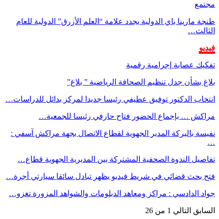
مجتمع
طنجة مارينا باي الدولية يجدد علامة “العلم الأزرق” الدولية للعام
الثالث…
فيديو
تفكيك عصابة إجرامية رقمية
بلاغ بشأن جدل تنظيم الصحافة الرياضية ” بلاغ”
انتخاب الدكتور توفيق عطيفي رئيسا جديدا لمركز بدائل للدراسات…
مراكش … بإجماع الحضور فتاح حارفي رئيسا للجمعية…
نفيسة بالبركة المدير الجهوية لقطاع الاتصال بجهة مراكش آسفي :
…
تفاصيل الندوة الصحفية المشتركة بين المديرية الجهوية قطاع…
فتح بحث قضائي في شريط فيديو يظهر تبادل سائقا سيارتي أجرة…
جواد الدادسي : مراكز ومعاهد الدبلومات والشواهد المزورة تغزو…
السابق
التالي
1 من 26