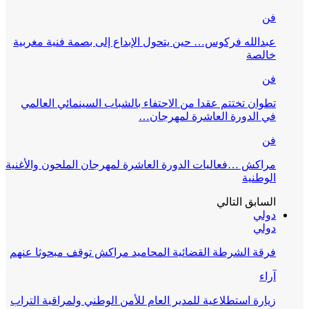
فن
عبدالله فركوس… حين يتحول الإبداع إلى بصمة فنية مغربية
خالصة
فن
تطوان تختتم عقدا من الاحتفاء بالشباب السينمائي العالمي
في الدورة العاشرة لمهرجان…
فن
مراكش …فعاليات الدورة العاشرة لمهرجان الملحون والأغنية
الوطنية
السابق
التالي
دولي
دولي
فرقة الشرطة القضائية المحاميد مراكش توقف مبحوثا عنهم
آراء
زيارة استطلاعية للمدير العام للأمن الوطني ولمراقبة التراب