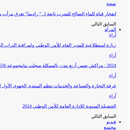
صحة
انفجار قناة للماء الصالح للشرب تابعة ل ” راديما” تغرق مرأ
السابق
التالي
المرأة
آراء
زيارة استطلاعية للمدير العام للأمن الوطني ولمراقبة التراب ا
آراء
2024 : مراكش ضمن أربع مدن بالممكلة سجلت مامجموعه 656 قضية تتعلق بغسيل الأموال
آراء
غرفة التجارة والصناعة والخدمات تنظم المنتدى الجهوي الأول
آراء
الحصيلة السنوية للإدارة العامة للأمن الوطني 2024
السابق
التالي
فيديو
مجتمع