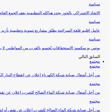
سياسة
الاتحاد الاشتراكي بالحوز يجدد هياكله التنظيمية بعقد الجمع العام
سياسة
عامل إقليم قلعة السراغنة يطلق مشاريع تنموية وتعليمية بأزيد من 27 مليون درهم احتف
سياسة
يونس بو سكسو: الاستحقاقات تُحسم بالقرب من المواطنين لا ب
السابق
التالي
مجتمع
مجتمع
من أجل أشغال صيانة شبكة الكهرباء إعلان عن إنقطاع التيار الك
مجتمع
من أجل أشغال صيانة شبكة الماء الصالح للشرب إعلان عن نقص 
مجتمع
من أجل صيانة شبكة الماء الصالح للشرب إعلان عن نقص أو انق