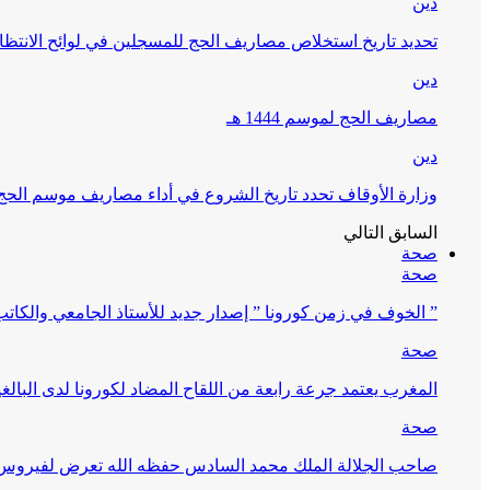
دين
تحديد تاريخ استخلاص مصاريف الحج للمسجلين في لوائح الانتظار (
دين
مصاريف الحج لموسم 1444 هـ
دين
وزارة الأوقاف تحدد تاريخ الشروع في أداء مصاريف موسم الحج لـ 4
السابق
التالي
صحة
صحة
” الخوف في زمن كورونا ” إصدار جديد للأستاذ الجامعي والكات
صحة
المغرب يعتمد جرعة رابعة من اللقاح المضاد لكورونا لدى البالغين 60 سنة فما فوق أو 
صحة
صاحب الجلالة الملك محمد السادس حفظه الله تعرض لفيروس كورونا ا