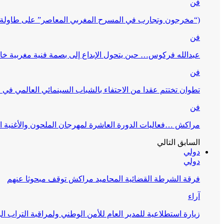
فن
(“مخرجون وتجارب في المسرح المغربي المعاصر” على طاولة 
فن
عبدالله فركوس… حين يتحول الإبداع إلى بصمة فنية مغربية خا
فن
تطوان تختتم عقدا من الاحتفاء بالشباب السينمائي العالمي في
فن
مراكش …فعاليات الدورة العاشرة لمهرجان الملحون والأغنية ا
السابق
التالي
دولي
دولي
فرقة الشرطة القضائية المحاميد مراكش توقف مبحوثا عنهم
آراء
زيارة استطلاعية للمدير العام للأمن الوطني ولمراقبة التراب ا