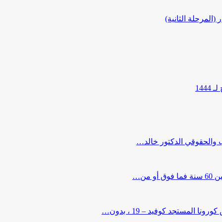
المرحلة الثانية)
144
ب والحقوقي الدكتور خالد…
من…
لمستجد كوفيد – 19 ، بدون…