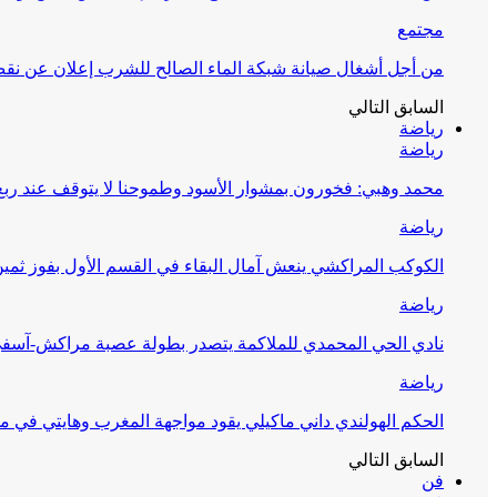
مجتمع
من أجل أشغال صيانة شبكة الماء الصالح للشرب إعلان عن نقص 
السابق
التالي
رياضة
رياضة
محمد وهبي: فخورون بمشوار الأسود وطموحنا لا يتوقف عند ربع 
رياضة
الكوكب المراكشي ينعش آمال البقاء في القسم الأول بفوز ثمين
رياضة
نادي الحي المحمدي للملاكمة يتصدر بطولة عصبة مراكش-آسف
رياضة
الحكم الهولندي داني ماكيلي يقود مواجهة المغرب وهايتي في مونديا
السابق
التالي
فن