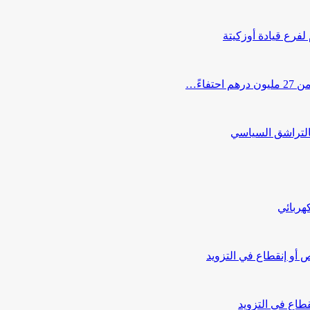
 لفرع قيادة أوزكيتة
اءً…
التراشق السياسي
هربائي
أو إنقطاع في التزويد
طاع في التزويد