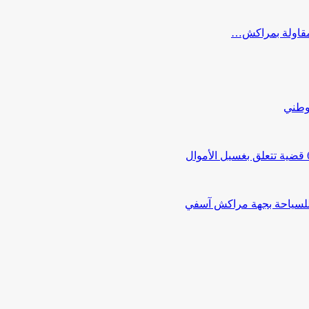
ب مقاولة بمراكش…
لوطني
 للسياحة بجهة مراكش آسفي