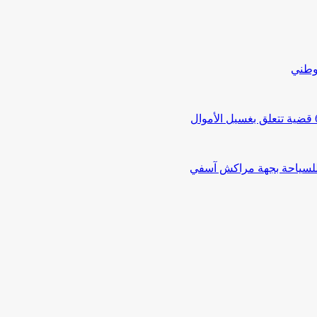
لوطني
 للسياحة بجهة مراكش آسفي